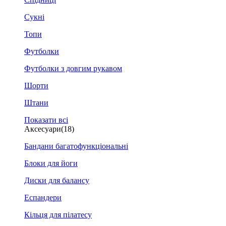
Сукні
Топи
Футболки
Футболки з довгим рукавом
Шорти
Штани
Показати всі
Аксесуари
(18)
Бандани багатофункціональні
Блоки для йоги
Диски для балансу
Еспандери
Кільця для пілатесу