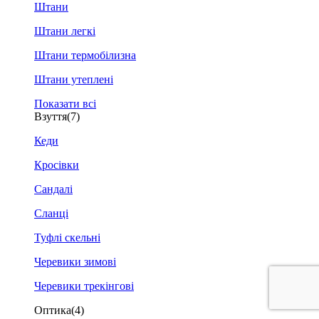
Штани
Штани легкі
Штани термобілизна
Штани утеплені
Показати всі
Взуття
(7)
Кеди
Кросівки
Сандалі
Сланці
Туфлі скельні
Черевики зимові
Черевики трекінгові
Оптика
(4)