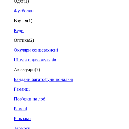
Одяг
(1)
Футболки
Взуття
(1)
Кеди
Оптика
(2)
Окуляри сонцезахисні
Шнурки для окулярів
Аксесуари
(7)
Бандани багатофункціональні
Гаманці
Пов'язки на лоб
Ремені
Рюкзаки
Термоси