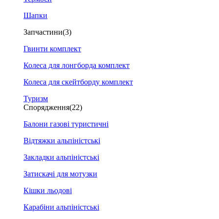
Шапки
Запчастини
(3)
Гвинти комплект
Колеса для лонгборда комплект
Колеса для скейтборду комплект
Туризм
Спорядження
(22)
Балони газові туристичні
Відтяжки альпіністські
Закладки альпіністські
Затискачі для мотузки
Кішки льодові
Карабіни альпіністські