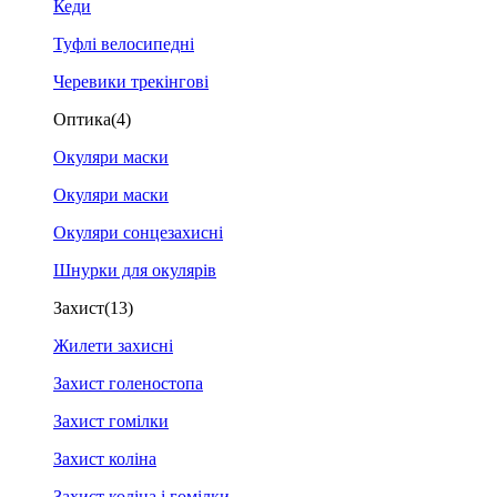
Кеди
Туфлі велосипедні
Черевики трекінгові
Оптика
(4)
Окуляри маски
Окуляри маски
Окуляри сонцезахисні
Шнурки для окулярів
Захист
(13)
Жилети захисні
Захист голеностопа
Захист гомілки
Захист коліна
Захист коліна і гомілки