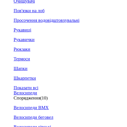
Очищувачі
Пов'язки на лоб
Просочення водовідштовхувальні
Рукавиці
Рукавички
Рюкзаки
Термоси
Шапки
Шкарпетки
Показати всі
Велосипеди
Спорядження
(10)
Велосипеди BMX
Велосипеди беговел
Велосипеди гірські