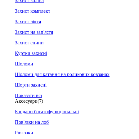
Захист коліна
Захист комплект
Захист ліктя
Захист на зап'ястя
Захист спини
Куртки захисні
Шоломи
Шоломи для катання на роликових ковзанах
Шорти захисні
Показати всі
Аксесуари
(7)
Бандани багатофункціональні
Пов'язки на лоб
Рюкзаки