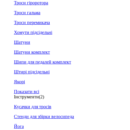
Троси гіроротора
Троси гальма
Троси перемикача
Хомути підсідельні
Шатуни
Шатуни комплект
Шипи для педалей комплект
Штирі підсідельні
Якорі
Показати всі
Інструменти
(2)
Кусачки для тросів
Стенди для збірки велосипеда
Йога