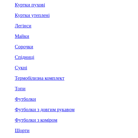
Куртки пухові
Куртки утеплені
Легінси
Майки
Сорочки
Спідниці
Сукні
Термобілизна комплект
Топи
Футболки
Футболки з довгим рукавом
Футболки з коміром
Шорти