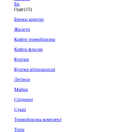
Біг
Одяг
(15)
Брюки короткі
Жилети
Кофти термобілизна
Кофти флісові
Куртки
Куртки вітрозахисні
Легінси
Майки
Спідниці
Сукні
Термобілизна комплект
Топи