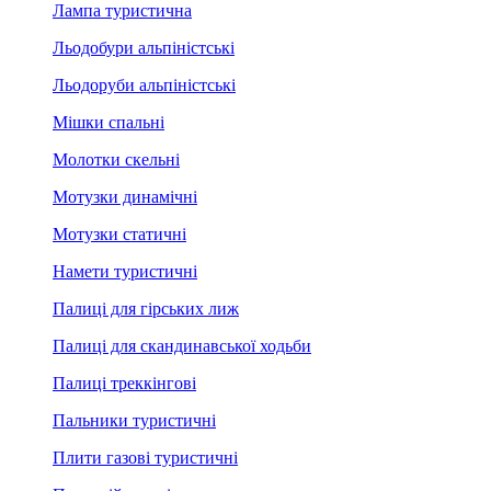
Лампа туристична
Льодобури альпіністські
Льодоруби альпіністські
Мішки спальні
Молотки скельні
Мотузки динамічні
Мотузки статичні
Намети туристичні
Палиці для гірських лиж
Палиці для скандинавської ходьби
Палиці треккінгові
Пальники туристичні
Плити газові туристичні