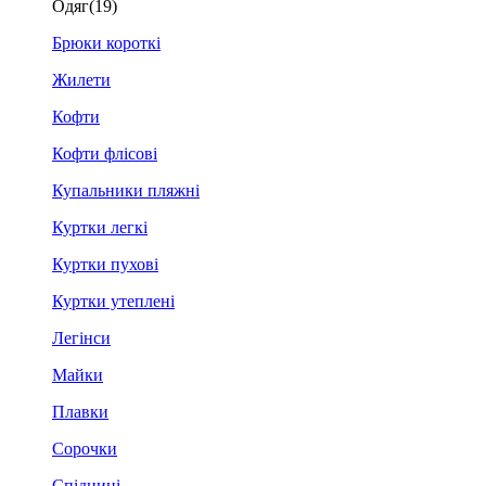
Одяг
(19)
Брюки короткі
Жилети
Кофти
Кофти флісові
Купальники пляжні
Куртки легкі
Куртки пухові
Куртки утеплені
Легінси
Майки
Плавки
Сорочки
Спідниці