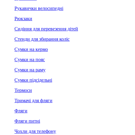
Рукавички велосипедні
Рюкзаки
Сидіння для перевезення дітей
Стенди для збирання коліс
Сумки на кермо
Сумки на пояс
Сумки на раму
Сумки підсідельні
Термоси
Тримачі для фляги
Фляги
Фляги питні
Чохли для телефону