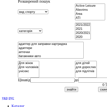
Розширений пошук
Ціна
від
до
0
укр
рус
Каталог