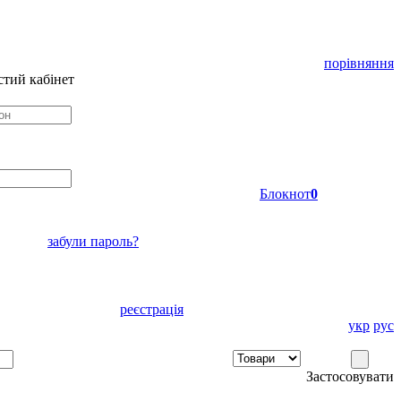
порівняння
тий кабінет
Блокнот
0
забули пароль?
реєстрація
укр
рус
Застосовувати