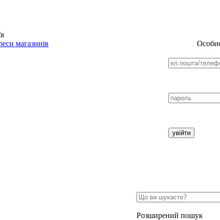
їв
еси магазинів
Особис
Розширений пошук