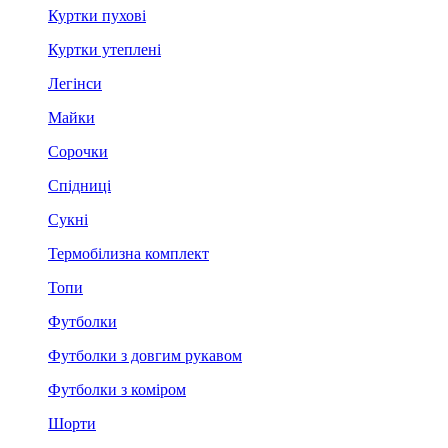
Куртки пухові
Куртки утеплені
Легінси
Майки
Сорочки
Спідниці
Сукні
Термобілизна комплект
Топи
Футболки
Футболки з довгим рукавом
Футболки з коміром
Шорти