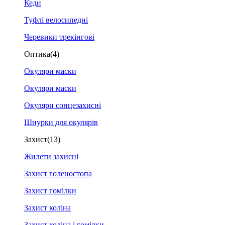
Кеди
Туфлі велосипедні
Черевики трекінгові
Оптика
(4)
Окуляри маски
Окуляри маски
Окуляри сонцезахисні
Шнурки для окулярів
Захист
(13)
Жилети захисні
Захист голеностопа
Захист гомілки
Захист коліна
Захист коліна і гомілки