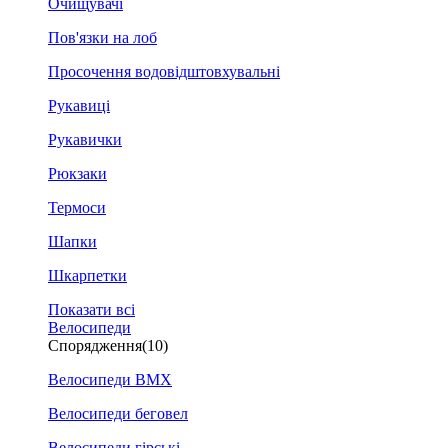
Очищувачі
Пов'язки на лоб
Просочення водовідштовхувальні
Рукавиці
Рукавички
Рюкзаки
Термоси
Шапки
Шкарпетки
Показати всі
Велосипеди
Спорядження
(10)
Велосипеди BMX
Велосипеди беговел
Велосипеди гірські