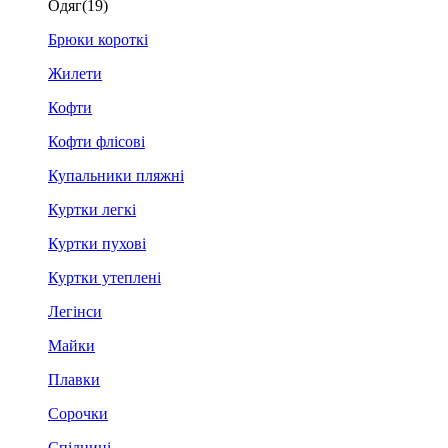
Одяг
(19)
Брюки короткі
Жилети
Кофти
Кофти флісові
Купальники пляжні
Куртки легкі
Куртки пухові
Куртки утеплені
Легінси
Майки
Плавки
Сорочки
Спідниці