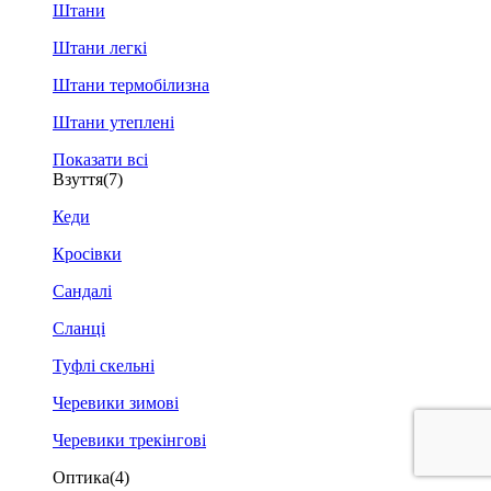
Штани
Штани легкі
Штани термобілизна
Штани утеплені
Показати всі
Взуття
(7)
Кеди
Кросівки
Сандалі
Сланці
Туфлі скельні
Черевики зимові
Черевики трекінгові
Оптика
(4)