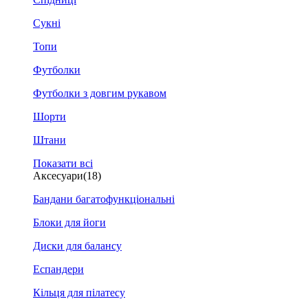
Сукні
Топи
Футболки
Футболки з довгим рукавом
Шорти
Штани
Показати всі
Аксесуари
(18)
Бандани багатофункціональні
Блоки для йоги
Диски для балансу
Еспандери
Кільця для пілатесу