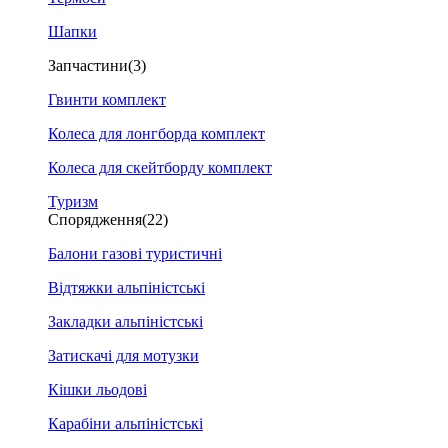
Шапки
Запчастини
(3)
Гвинти комплект
Колеса для лонгборда комплект
Колеса для скейтборду комплект
Туризм
Спорядження
(22)
Балони газові туристичні
Відтяжки альпіністські
Закладки альпіністські
Затискачі для мотузки
Кішки льодові
Карабіни альпіністські