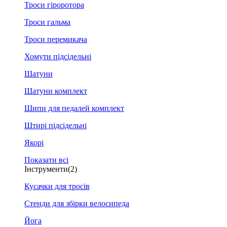
Троси гіроротора
Троси гальма
Троси перемикача
Хомути підсідельні
Шатуни
Шатуни комплект
Шипи для педалей комплект
Штирі підсідельні
Якорі
Показати всі
Інструменти
(2)
Кусачки для тросів
Стенди для збірки велосипеда
Йога