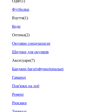
Одяг
(1)
Футболки
Взуття
(1)
Кеди
Оптика
(2)
Окуляри сонцезахисні
Шнурки для окулярів
Аксесуари
(7)
Бандани багатофункціональні
Гаманці
Пов'язки на лоб
Ремені
Рюкзаки
Термоси