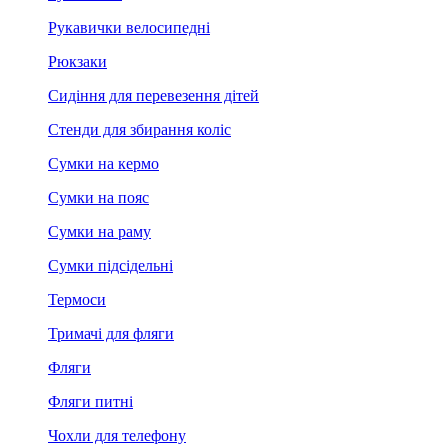
Рукавички велосипедні
Рюкзаки
Сидіння для перевезення дітей
Стенди для збирання коліс
Сумки на кермо
Сумки на пояс
Сумки на раму
Сумки підсідельні
Термоси
Тримачі для фляги
Фляги
Фляги питні
Чохли для телефону