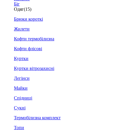
Біг
Одяг
(15)
Брюки короткі
Жилети
Кофти термобілизна
Кофти флісові
Куртки
Куртки вітрозахисні
Легінси
Майки
Спідниці
Сукні
Термобілизна комплект
Топи