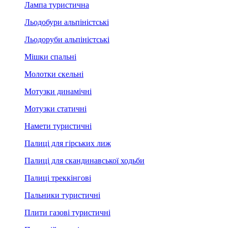
Лампа туристична
Льодобури альпіністські
Льодоруби альпіністські
Мішки спальні
Молотки скельні
Мотузки динамічні
Мотузки статичні
Намети туристичні
Палиці для гірських лиж
Палиці для скандинавської ходьби
Палиці треккінгові
Пальники туристичні
Плити газові туристичні