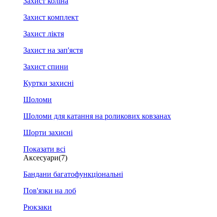
Захист коліна
Захист комплект
Захист ліктя
Захист на зап'ястя
Захист спини
Куртки захисні
Шоломи
Шоломи для катання на роликових ковзанах
Шорти захисні
Показати всі
Аксесуари
(7)
Бандани багатофункціональні
Пов'язки на лоб
Рюкзаки