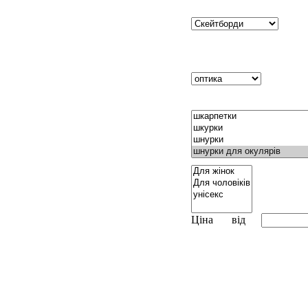
Ціна
від