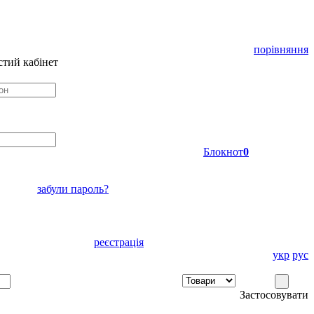
порівняння
тий кабінет
Блокнот
0
забули пароль?
реєстрація
укр
рус
Застосовувати