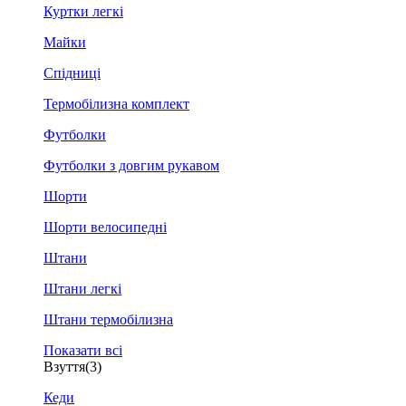
Куртки легкі
Майки
Спідниці
Термобілизна комплект
Футболки
Футболки з довгим рукавом
Шорти
Шорти велосипедні
Штани
Штани легкі
Штани термобілизна
Показати всі
Взуття
(3)
Кеди