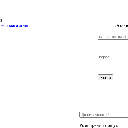
їв
еси магазинів
Особис
Розширений пошук