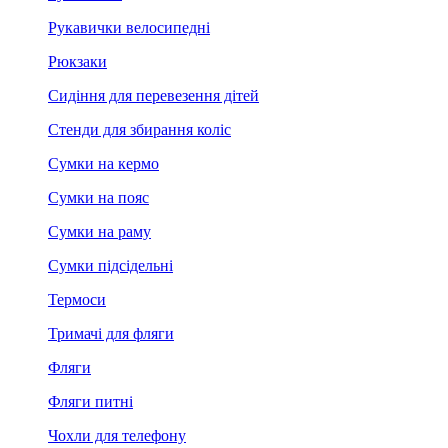
Рукавички велосипедні
Рюкзаки
Сидіння для перевезення дітей
Стенди для збирання коліс
Сумки на кермо
Сумки на пояс
Сумки на раму
Сумки підсідельні
Термоси
Тримачі для фляги
Фляги
Фляги питні
Чохли для телефону