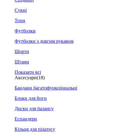
Сукні
Топи
Футболки
Футболки з довгим рукавом
Шорти
Штани
Показати всі
Аксесуари
(18)
Бандани багатофункціональні
Блоки для йоги
Диски для балансу
Еспандери
Кільця для пілатесу