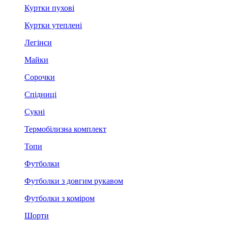
Куртки пухові
Куртки утеплені
Легінси
Майки
Сорочки
Спідниці
Сукні
Термобілизна комплект
Топи
Футболки
Футболки з довгим рукавом
Футболки з коміром
Шорти