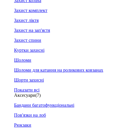
Захист коліна
Захист комплект
Захист ліктя
Захист на зап'ястя
Захист спини
Куртки захисні
Шоломи
Шоломи для катання на роликових ковзанах
Шорти захисні
Показати всі
Аксесуари
(7)
Бандани багатофункціональні
Пов'язки на лоб
Рюкзаки