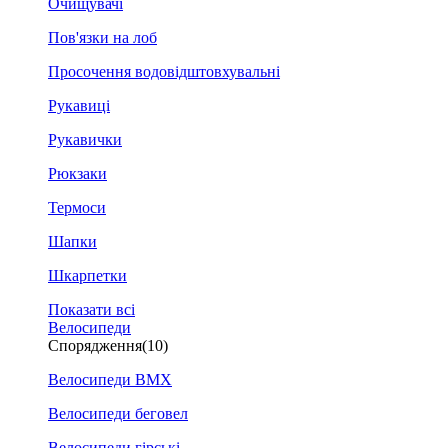
Очищувачі
Пов'язки на лоб
Просочення водовідштовхувальні
Рукавиці
Рукавички
Рюкзаки
Термоси
Шапки
Шкарпетки
Показати всі
Велосипеди
Спорядження
(10)
Велосипеди BMX
Велосипеди беговел
Велосипеди гірські