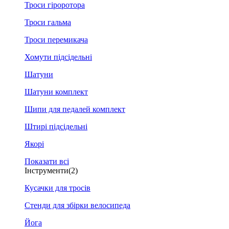
Троси гіроротора
Троси гальма
Троси перемикача
Хомути підсідельні
Шатуни
Шатуни комплект
Шипи для педалей комплект
Штирі підсідельні
Якорі
Показати всі
Інструменти
(2)
Кусачки для тросів
Стенди для збірки велосипеда
Йога