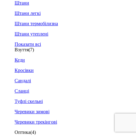
Штани
Штани легкі
Штани термобілизна
Штани утеплені
Показати всі
Взуття
(7)
Кеди
Кросівки
Сандалі
Сланці
Туфлі скельні
Черевики зимові
Черевики трекінгові
Оптика
(4)