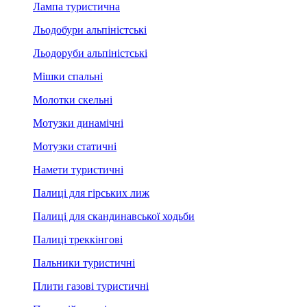
Лампа туристична
Льодобури альпіністські
Льодоруби альпіністські
Мішки спальні
Молотки скельні
Мотузки динамічні
Мотузки статичні
Намети туристичні
Палиці для гірських лиж
Палиці для скандинавської ходьби
Палиці треккінгові
Пальники туристичні
Плити газові туристичні