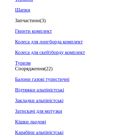
Шапки
Запчастини
(3)
Гвинти комплект
Колеса для лонгборда комплект
Колеса для скейтборду комплект
Туризм
Спорядження
(22)
Балони газові туристичні
Відтяжки альпіністські
Закладки альпіністські
Затискачі для мотузки
Кішки льодові
Карабіни альпіністські