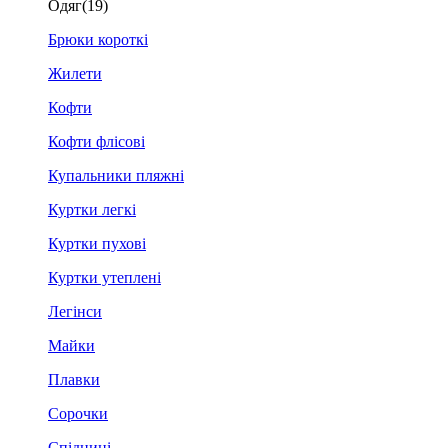
Одяг
(19)
Брюки короткі
Жилети
Кофти
Кофти флісові
Купальники пляжні
Куртки легкі
Куртки пухові
Куртки утеплені
Легінси
Майки
Плавки
Сорочки
Спідниці