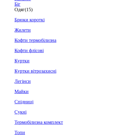
Біг
Одяг
(15)
Брюки короткі
Жилети
Кофти термобілизна
Кофти флісові
Куртки
Куртки вітрозахисні
Легінси
Майки
Спідниці
Сукні
Термобілизна комплект
Топи