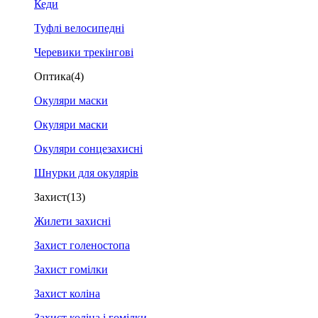
Кеди
Туфлі велосипедні
Черевики трекінгові
Оптика
(4)
Окуляри маски
Окуляри маски
Окуляри сонцезахисні
Шнурки для окулярів
Захист
(13)
Жилети захисні
Захист голеностопа
Захист гомілки
Захист коліна
Захист коліна і гомілки