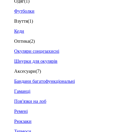
Одяг
(1)
Футболки
Взуття
(1)
Кеди
Оптика
(2)
Окуляри сонцезахисні
Шнурки для окулярів
Аксесуари
(7)
Бандани багатофункціональні
Гаманці
Пов'язки на лоб
Ремені
Рюкзаки
Термоси