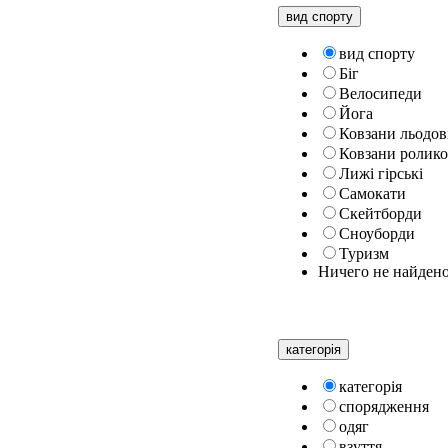
вид спорту
вид спорту
Біг
Велосипеди
Йога
Ковзани льодов
Ковзани ролико
Лижі гірські
Самокати
Скейтборди
Сноуборди
Туризм
Ничего не найден
категорiя
категорiя
спорядження
одяг
взуття