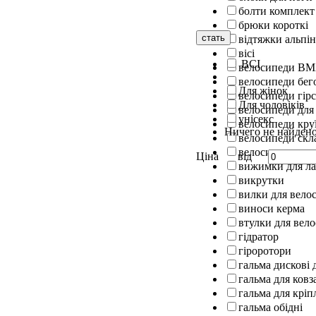
болти комплект
брюки короткі
стать
відтяжки альпін
вісі
ВСІ
велосипеди B
велосипеди бег
Для жінок
велосипеди гірс
Для чоловіків
велосипеди для
унісекс
велосипеди кру
Ничего не найден
велосипеди скл
велосипеди шос
Ціна
від
вижимки для л
викрутки
вилки для вело
виноси керма
втулки для вел
гідратор
гіроротори
гальма дискові 
гальма для ковз
гальма для кріп
гальма обідні