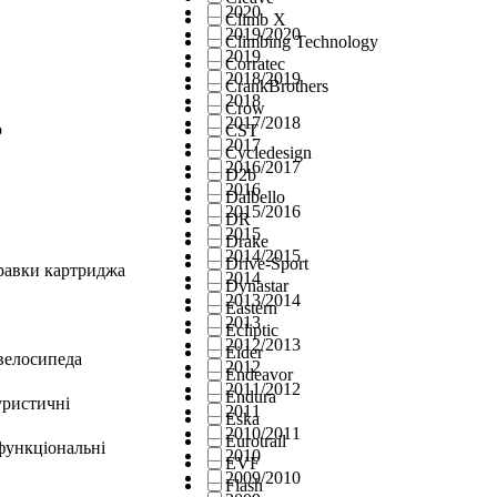
2020
Climb X
2019/2020
Climbing Technology
2019
Corratec
2018/2019
CrankBrothers
2018
Crow
2017/2018
о
CST
2017
Cycledesign
2016/2017
D2b
2016
Dalbello
2015/2016
DR
2015
Drake
2014/2015
Drive-Sport
правки картриджа
2014
Dynastar
2013/2014
Eastern
2013
Ecliptic
2012/2013
Eider
велосипеда
2012
Endeavor
2011/2012
Endura
уристичні
2011
Eska
2010/2011
Eurotrail
функціональні
2010
EVF
2009/2010
Flash