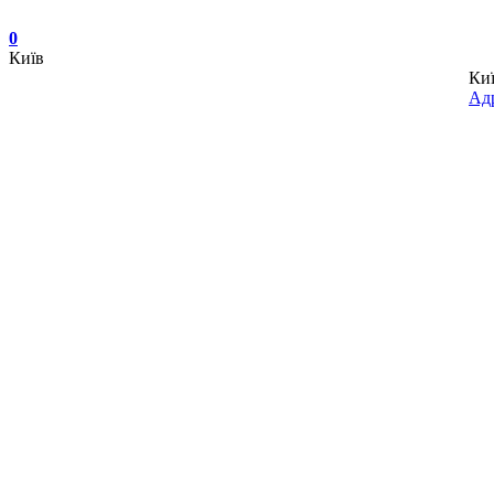
0
Київ
Ки
Адр