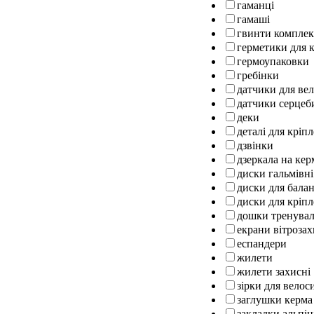
гаманці
гамаші
гвинти комплек
герметики для к
гермоупаковки
гребінки
датчики для ве
датчики серцеб
деки
деталі для кріп
дзвінки
дзеркала на кер
диски гальмівні
диски для бала
диски для кріпл
дошки тренуваль
екрани вітрозах
еспандери
жилети
жилети захисні
зірки для велос
заглушки керма
закладки альпін