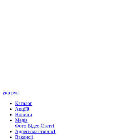
укр
рус
Каталог
Акції
0
Новини
Медіа
Фото
Відео
Статті
Адреси магазинів
1
Вакансії