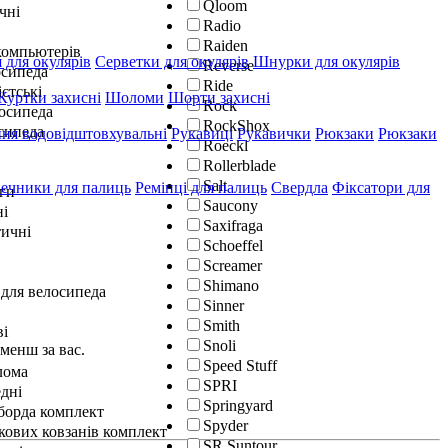
Qloom
чні
Radio
Raiden
окомпьютерів
 для окулярів
Серветки для окулярів
Шнурки для окулярів
Reverse
осипеда
Ride
істські
Куртки захисні
Шоломи
Шорти захисні
Rock
лосипеда
RockShox
сипеда
ня водовідштовхувальні
Рукавиці
Рукавички
Рюкзаки
Рюкзаки
Roeckl
Rollerblade
Salt
ечники для палиць
Ремінці для палиць
Свердла
Фіксатори для
ги
Saucony
ні
Saxifraga
ичні
Schoeffel
Screamer
Shimano
 для велосипеда
Sinner
Smith
ві
Snoli
енш за вас.
Speed Stuff
лома
SPRI
дні
Springyard
гборда комплект
Spyder
кових ковзанів комплект
SR Suntour