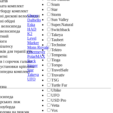
катів
Sram
ката комплект
Star
йтборду комплект
Storm
Cleave
ні дискові велосипедні
Sun Valley
Dalbello
ні обідні
Eska
Super.Natural
і велосипеда
HAD
Switchback
 велосипеда
K2
Takeya
нтний
Level
Taubert
йоги
Marker
Technine
ілатесу
Mons Royale
Tektro
ків для терапії рук
Obermeyer
Tempesta
PolarMAX
нтні
Tioga
Rock
в і сорочок гальма
Torspo
Sinner
 установки кріплень
Star
TravelSafe
сипедна комплект
Takeya
Truvativ
UFO
TSG
Turtle Fur
изна
Ubike
UFO
осипеда
USD Pro
ірських лиж
Vetta
сноуборда
Vox
шолома на рюкзак