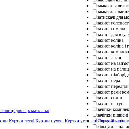
замки для вело
замки для ланц
затискачі для м
захист голенос
захист гомілки
захист для втул
захист коліна
захист коліна і 
захист комплек
захист ліктя
захист на зап'яс
захист на палиц
захист підборід
захист пера
захист передплі
захист рами ко
захист спини
захист шатуна
зачіпки компле
Палиці для гірських лиж
зачіпки підвісні
кільця для піла
ртки
Куртки легкі
Куртки пухові
Куртки утеплені
Термобілизна 
кільця для пали