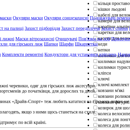
кільця проставо
кішки льодові
кабелі для вел
маски
Окуляри маски
Окуляри сонцезахисні
Подовжувачі ременя
камери для вел
карабіни альпін
ст на палиці
Захист підборіддя
Захист передпліччя
Захист спини
каретки для ве
касети для вело
і лижні
Маски вітрозахисні
Очищувачі
Пов'язки на лоб
Просочен
кеди
хли для гірських лиж
Шапки
Шарфи
Шкарпетки
кепки
и
Комплекти ремонтні
Кондуктори для установки кріплень
Након
килимки для йо
килимки надув
килимки турист
кліпси
ключі
ключі комплект
 черевики, одяг для гірських лиж аксесуари.
ковзани м'які
ортсменів до початківця, для дорослих та дітей.
ковзани ролико
х «Драйв-Спорт» теж любить кататися на гірських лижах не м
ковзани фігурні
козирок для шо
лагодять, якщо з ними щось станеться на схилі.
колеса велосипе
колеса для лон
тримує по всій країні.
колеса для роли