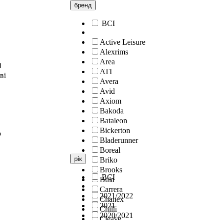
бренд
ВСІ
Active Leisure
Alexrims
Area
і
ATI
ві
Avera
Avid
Axiom
Bakoda
Bataleon
Bickerton
о
Bladerunner
Boreal
рік
Briko
Brooks
ВСІ
Bula
Carrera
2021/2022
Chanex
2021
Chilli
2020/2021
Cleave