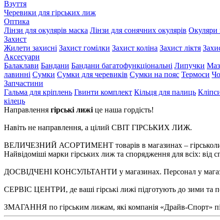
Взуття
Черевики для гірських лиж
Оптика
Лінзи для окулярів маска
Лінзи для сонячних окулярів
Окуляри 
Захист
Жилети захисні
Захист гомілки
Захист коліна
Захист ліктя
Захи
Аксесуари
Балаклави
Бандани
Бандани багатофункціональні
Липучки
Маз
лавинні
Сумки
Сумки для черевиків
Сумки на пояс
Термоси
Чо
Запчастини
Гальма для кріплень
Гвинти комплект
Кільця для палиць
Кліпс
кілець
Направлення
гірські лижі
це наша гордість!
Навіть не направлення, а цілий СВІТ ГІРСЬКИХ ЛИЖ.
ВЕЛИЧЕЗНИЙ АСОРТИМЕНТ товарів в магазинах – гірськолижні
Найвідоміші марки гірських лиж та спорядження для всіх: від сп
ДОСВІДЧЕНІ КОНСУЛЬТАНТИ у магазинах. Персонал у магазина
СЕРВІС ЦЕНТРИ, де ваші гірські лижі підготують до зими та по
ЗМАГАННЯ по гірським лижам, які компанія «Драйв-Спорт» під