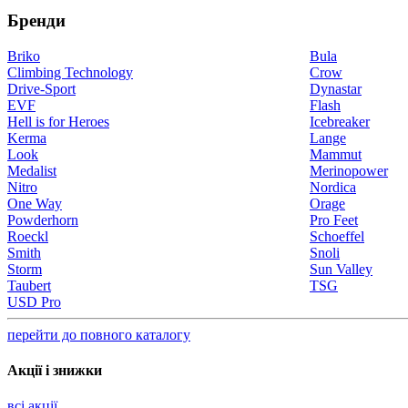
Бренди
Briko
Bula
Climbing Technology
Crow
Drive-Sport
Dynastar
EVF
Flash
Hell is for Heroes
Icebreaker
Kerma
Lange
Look
Mammut
Medalist
Merinopower
Nitro
Nordica
One Way
Orage
Powderhorn
Pro Feet
Roeckl
Schoeffel
Smith
Snoli
Storm
Sun Valley
Taubert
TSG
USD Pro
перейти до повного каталогу
Акції і знижки
всі акції