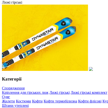
Лижі гірські
Категорії
Спорядження
Кріплення для гірських лиж
Лижі гірські
Лижі гірські комплект
Одяг
Жилети
Костюми
Кофти
Кофти термобілизна
Кофти флісові
Ку
Штани утеплені