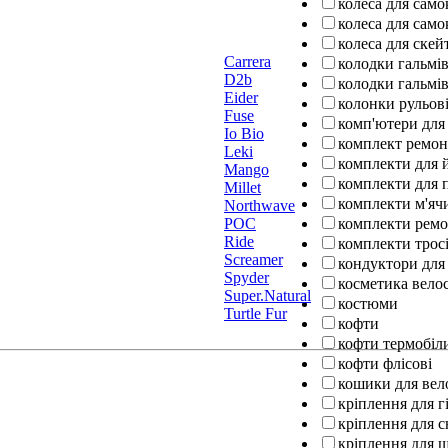
колеса для само
колеса для само
колеса для ске
Carrera
колодки гальмів
D2b
колодки гальмів
Eider
колонки рульов
Fuse
комп'ютери для
Io Bio
комплект ремо
Leki
комплекти для 
Mango
комплекти для п
Millet
комплекти м'ячи
Northwave
POC
комплекти ремо
Ride
комплекти тросі
Screamer
кондуктори для
Spyder
косметика вело
Super.Natural
костюми
Turtle Fur
кофти
кофти термобіл
кофти флісові
кошики для вел
кріплення для г
кріплення для 
кріплення для 