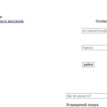
їв
еси магазинів
Особис
Розширений пошук