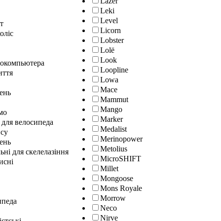
Lazer
Leki
Level
т
Licorn
оліс
Lobster
Lolё
Look
локомпьютера
Loopline
иття
Lowa
Mace
лень
Mammut
Mango
мо
Marker
 для велосипеда
Medalist
нсу
Merinopower
ень
Metolius
ні для скелелазіння
MicroSHIFT
исні
Millet
Mongoose
Mons Royale
Morrow
ипеда
Neco
Nirve
істські