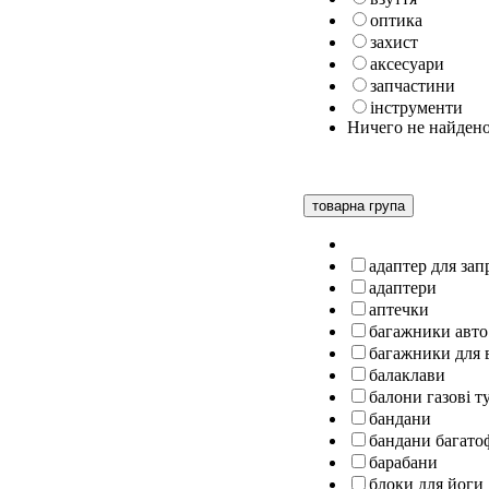
оптика
захист
аксесуари
запчастини
інструменти
Ничего не найден
товарна група
адаптер для за
адаптери
аптечки
багажники авто
багажники для 
балаклави
балони газові т
бандани
бандани багато
барабани
блоки для йоги