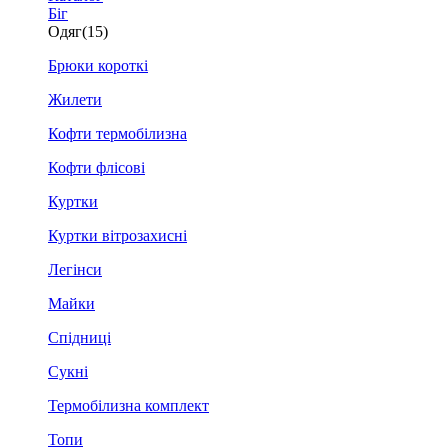
Біг
Одяг
(15)
Брюки короткі
Жилети
Кофти термобілизна
Кофти флісові
Куртки
Куртки вітрозахисні
Легінси
Майки
Спідниці
Сукні
Термобілизна комплект
Топи