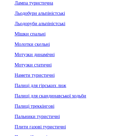
Лампа туристична
Льодобури альпіністські
Льодоруби альпіністські
Мішки спальні
Молотки скельні
Мотузки динамічні
Мотузки статичні
Намети туристичні
Палиці для гірських лиж
Палиці для скандинавської ходьби
Палиці треккінгові
Пальники туристичні
Плити газові туристичні