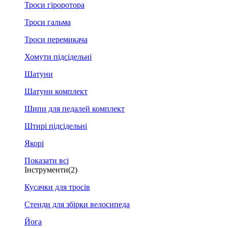
Троси гіроротора
Троси гальма
Троси перемикача
Хомути підсідельні
Шатуни
Шатуни комплект
Шипи для педалей комплект
Штирі підсідельні
Якорі
Показати всі
Інструменти
(2)
Кусачки для тросів
Стенди для збірки велосипеда
Йога