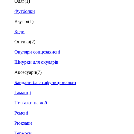
Одяг
(1)
Футболки
Взуття
(1)
Кеди
Оптика
(2)
Окуляри сонцезахисні
Шнурки для окулярів
Аксесуари
(7)
Бандани багатофункціональні
Гаманці
Пов'язки на лоб
Ремені
Рюкзаки
Термоси