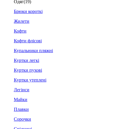
Одяг
(19)
Брюки короткі
Жилети
Кофти
Кофти флісові
Купальники пляжні
Куртки легкі
Куртки пухові
Куртки утеплені
Легінси
Майки
Плавки
Сорочки
Спідниці