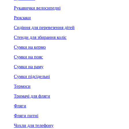
Рукавички велосипедні
Рюкзаки
Сидіння для перевезення дітей
Стенди для збирання коліс
Сумки на кермо
Сумки на пояс
Сумки на раму
Сумки підсідельні
Термоси
Тримачі для фляги
Фляги
Фляги питні
Чохли для телефону