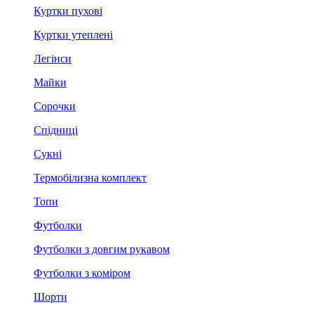
Куртки пухові
Куртки утеплені
Легінси
Майки
Сорочки
Спідниці
Сукні
Термобілизна комплект
Топи
Футболки
Футболки з довгим рукавом
Футболки з коміром
Шорти