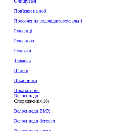
Очищувачі
Пов'язки на лоб
Просочення водовідштовхувальні
Рукавиці
Рукавички
Рюкзаки
Термоси
Шапки
Шкарпетки
Показати всі
Велосипеди
Спорядження
(10)
Велосипеди BMX
Велосипеди беговел
Велосипеди гірські