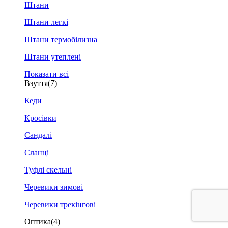
Штани
Штани легкі
Штани термобілизна
Штани утеплені
Показати всі
Взуття
(7)
Кеди
Кросівки
Сандалі
Сланці
Туфлі скельні
Черевики зимові
Черевики трекінгові
Оптика
(4)