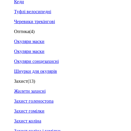
Кеди
Туфлі велосипедні
Черевики трекінгові
Оптика
(4)
Окуляри маски
Окуляри маски
Окуляри сонцезахисні
Шнурки для окулярів
Захист
(13)
Жилети захисні
Захист голеностопа
Захист гомілки
Захист коліна
Захист коліна і гомілки