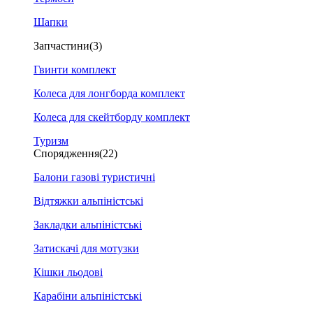
Шапки
Запчастини
(3)
Гвинти комплект
Колеса для лонгборда комплект
Колеса для скейтборду комплект
Туризм
Спорядження
(22)
Балони газові туристичні
Відтяжки альпіністські
Закладки альпіністські
Затискачі для мотузки
Кішки льодові
Карабіни альпіністські