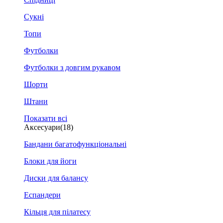
Сукні
Топи
Футболки
Футболки з довгим рукавом
Шорти
Штани
Показати всі
Аксесуари
(18)
Бандани багатофункціональні
Блоки для йоги
Диски для балансу
Еспандери
Кільця для пілатесу