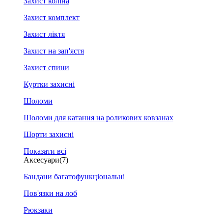
Захист коліна
Захист комплект
Захист ліктя
Захист на зап'ястя
Захист спини
Куртки захисні
Шоломи
Шоломи для катання на роликових ковзанах
Шорти захисні
Показати всі
Аксесуари
(7)
Бандани багатофункціональні
Пов'язки на лоб
Рюкзаки