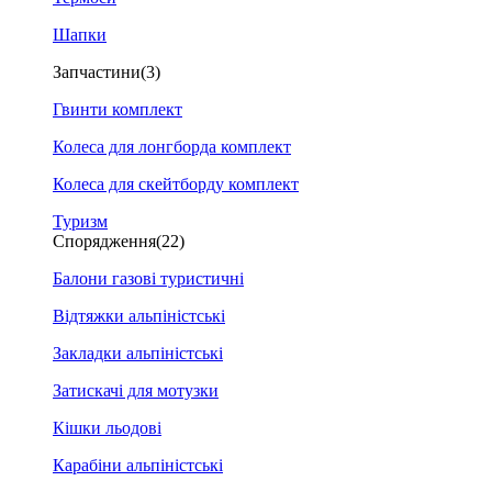
Шапки
Запчастини
(3)
Гвинти комплект
Колеса для лонгборда комплект
Колеса для скейтборду комплект
Туризм
Спорядження
(22)
Балони газові туристичні
Відтяжки альпіністські
Закладки альпіністські
Затискачі для мотузки
Кішки льодові
Карабіни альпіністські