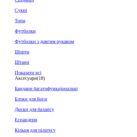
Сукні
Топи
Футболки
Футболки з довгим рукавом
Шорти
Штани
Показати всі
Аксесуари
(18)
Бандани багатофункціональні
Блоки для йоги
Диски для балансу
Еспандери
Кільця для пілатесу