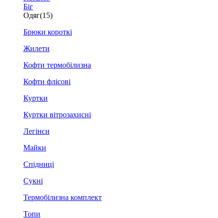
Біг
Одяг
(15)
Брюки короткі
Жилети
Кофти термобілизна
Кофти флісові
Куртки
Куртки вітрозахисні
Легінси
Майки
Спідниці
Сукні
Термобілизна комплект
Топи