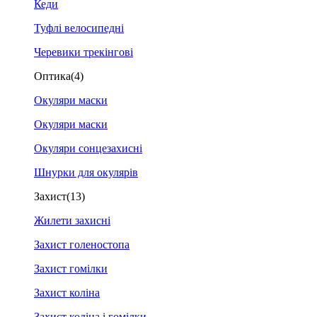
Кеди
Туфлі велосипедні
Черевики трекінгові
Оптика
(4)
Окуляри маски
Окуляри маски
Окуляри сонцезахисні
Шнурки для окулярів
Захист
(13)
Жилети захисні
Захист голеностопа
Захист гомілки
Захист коліна
Захист коліна і гомілки