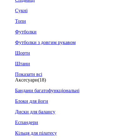
Сукні
Топи
Футболки
Футболки з довгим рукавом
Шорти
Штани
Показати всі
Аксесуари
(18)
Бандани багатофункціональні
Блоки для йоги
Диски для балансу
Еспандери
Кільця для пілатесу