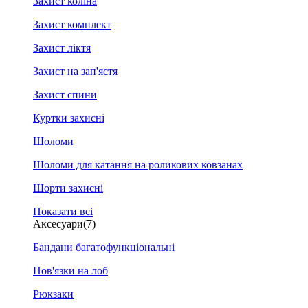
Захист коліна
Захист комплект
Захист ліктя
Захист на зап'ястя
Захист спини
Куртки захисні
Шоломи
Шоломи для катання на роликових ковзанах
Шорти захисні
Показати всі
Аксесуари
(7)
Бандани багатофункціональні
Пов'язки на лоб
Рюкзаки