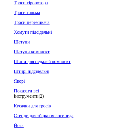
Троси гіроротора
Троси гальма
Троси перемикача
Хомути підсідельні
Шатуни
Шатуни комплект
Шипи для педалей комплект
Штирі підсідельні
Якорі
Показати всі
Інструменти
(2)
Кусачки для тросів
Стенди для збірки велосипеда
Йога