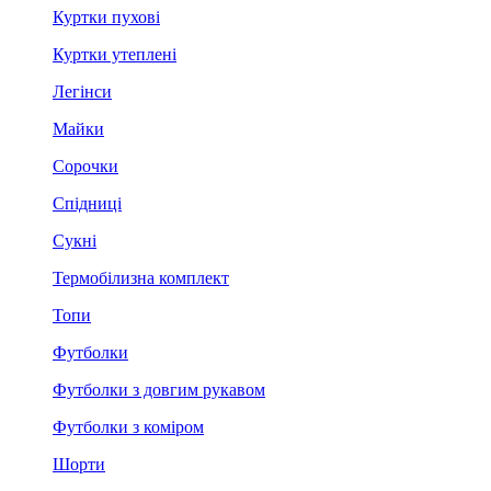
Куртки пухові
Куртки утеплені
Легінси
Майки
Сорочки
Спідниці
Сукні
Термобілизна комплект
Топи
Футболки
Футболки з довгим рукавом
Футболки з коміром
Шорти