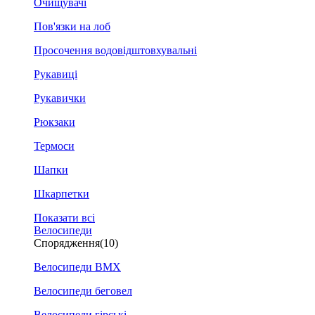
Очищувачі
Пов'язки на лоб
Просочення водовідштовхувальні
Рукавиці
Рукавички
Рюкзаки
Термоси
Шапки
Шкарпетки
Показати всі
Велосипеди
Спорядження
(10)
Велосипеди BMX
Велосипеди беговел
Велосипеди гірські