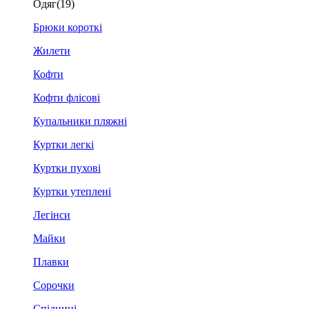
Одяг
(19)
Брюки короткі
Жилети
Кофти
Кофти флісові
Купальники пляжні
Куртки легкі
Куртки пухові
Куртки утеплені
Легінси
Майки
Плавки
Сорочки
Спідниці