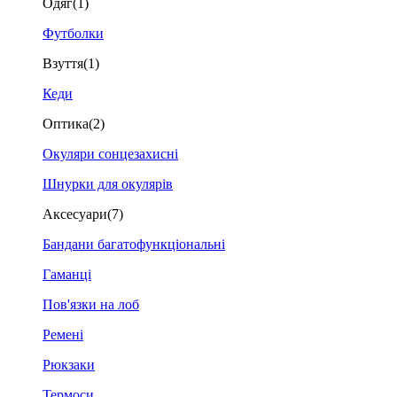
Одяг
(1)
Футболки
Взуття
(1)
Кеди
Оптика
(2)
Окуляри сонцезахисні
Шнурки для окулярів
Аксесуари
(7)
Бандани багатофункціональні
Гаманці
Пов'язки на лоб
Ремені
Рюкзаки
Термоси