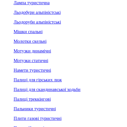
Лампа туристична
Льодобури альпіністські
Льодоруби альпіністські
Мішки спальні
Молотки скельні
Мотузки динамічні
Мотузки статичні
Намети туристичні
Палиці для гірських лиж
Палиці для скандинавської ходьби
Палиці треккінгові
Пальники туристичні
Плити газові туристичні