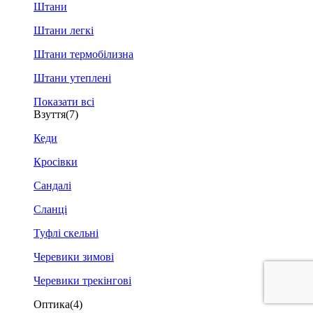
Штани
Штани легкі
Штани термобілизна
Штани утеплені
Показати всі
Взуття
(7)
Кеди
Кросівки
Сандалі
Сланці
Туфлі скельні
Черевики зимові
Черевики трекінгові
Оптика
(4)