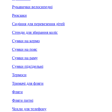
Рукавички велосипедні
Рюкзаки
Сидіння для перевезення дітей
Стенди для збирання коліс
Сумки на кермо
Сумки на пояс
Сумки на раму
Сумки підсідельні
Термоси
Тримачі для фляги
Фляги
Фляги питні
Чохли для телефону