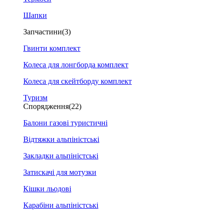
Шапки
Запчастини
(3)
Гвинти комплект
Колеса для лонгборда комплект
Колеса для скейтборду комплект
Туризм
Спорядження
(22)
Балони газові туристичні
Відтяжки альпіністські
Закладки альпіністські
Затискачі для мотузки
Кішки льодові
Карабіни альпіністські