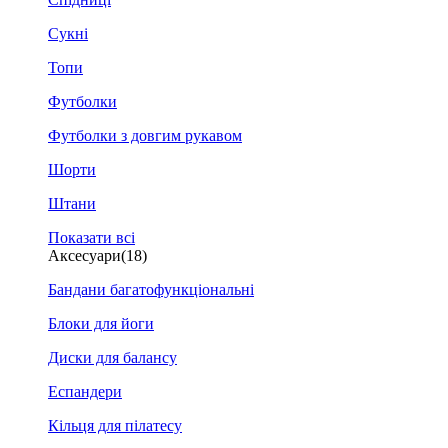
Сукні
Топи
Футболки
Футболки з довгим рукавом
Шорти
Штани
Показати всі
Аксесуари
(18)
Бандани багатофункціональні
Блоки для йоги
Диски для балансу
Еспандери
Кільця для пілатесу