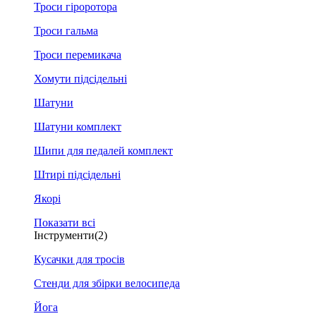
Троси гіроротора
Троси гальма
Троси перемикача
Хомути підсідельні
Шатуни
Шатуни комплект
Шипи для педалей комплект
Штирі підсідельні
Якорі
Показати всі
Інструменти
(2)
Кусачки для тросів
Стенди для збірки велосипеда
Йога