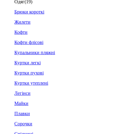
Одяг
(19)
Брюки короткі
Жилети
Кофти
Кофти флісові
Купальники пляжні
Куртки легкі
Куртки пухові
Куртки утеплені
Легінси
Майки
Плавки
Сорочки
Спідниці