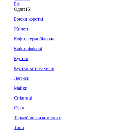
Біг
Одяг
(15)
Брюки короткі
Жилети
Кофти термобілизна
Кофти флісові
Куртки
Куртки вітрозахисні
Легінси
Майки
Спідниці
Сукні
Термобілизна комплект
Топи