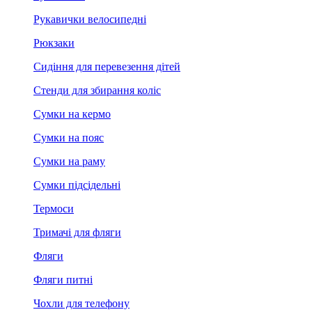
Рукавички велосипедні
Рюкзаки
Сидіння для перевезення дітей
Стенди для збирання коліс
Сумки на кермо
Сумки на пояс
Сумки на раму
Сумки підсідельні
Термоси
Тримачі для фляги
Фляги
Фляги питні
Чохли для телефону