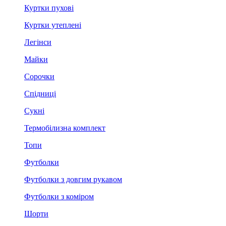
Куртки пухові
Куртки утеплені
Легінси
Майки
Сорочки
Спідниці
Сукні
Термобілизна комплект
Топи
Футболки
Футболки з довгим рукавом
Футболки з коміром
Шорти