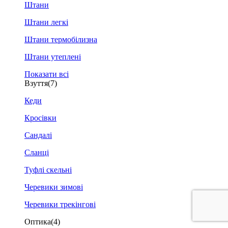
Штани
Штани легкі
Штани термобілизна
Штани утеплені
Показати всі
Взуття
(7)
Кеди
Кросівки
Сандалі
Сланці
Туфлі скельні
Черевики зимові
Черевики трекінгові
Оптика
(4)