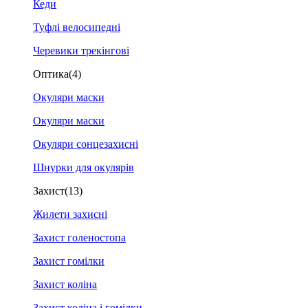
Кеди
Туфлі велосипедні
Черевики трекінгові
Оптика
(4)
Окуляри маски
Окуляри маски
Окуляри сонцезахисні
Шнурки для окулярів
Захист
(13)
Жилети захисні
Захист голеностопа
Захист гомілки
Захист коліна
Захист коліна і гомілки