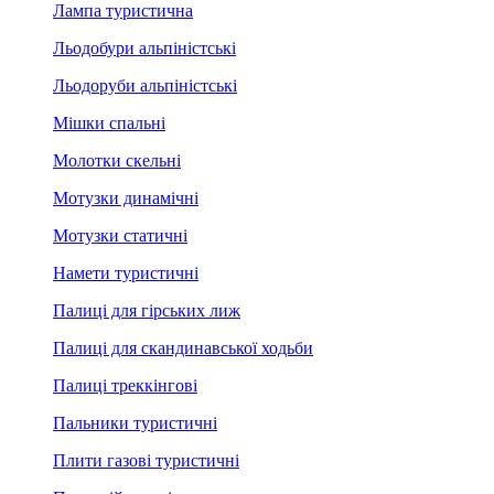
Лампа туристична
Льодобури альпіністські
Льодоруби альпіністські
Мішки спальні
Молотки скельні
Мотузки динамічні
Мотузки статичні
Намети туристичні
Палиці для гірських лиж
Палиці для скандинавської ходьби
Палиці треккінгові
Пальники туристичні
Плити газові туристичні