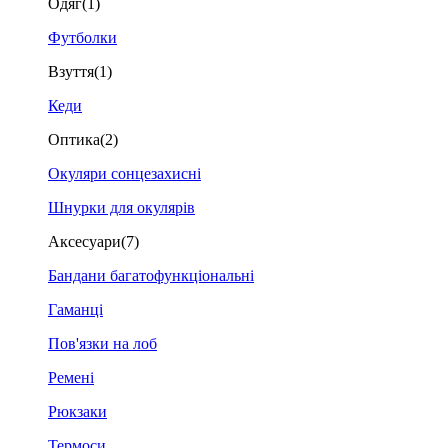
Одяг
(1)
Футболки
Взуття
(1)
Кеди
Оптика
(2)
Окуляри сонцезахисні
Шнурки для окулярів
Аксесуари
(7)
Бандани багатофункціональні
Гаманці
Пов'язки на лоб
Ремені
Рюкзаки
Термоси