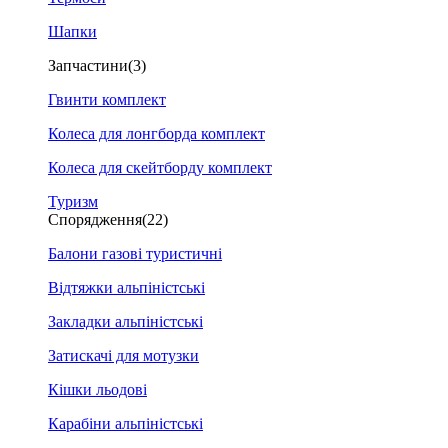
Шапки
Запчастини
(3)
Гвинти комплект
Колеса для лонгборда комплект
Колеса для скейтборду комплект
Туризм
Спорядження
(22)
Балони газові туристичні
Відтяжки альпіністські
Закладки альпіністські
Затискачі для мотузки
Кішки льодові
Карабіни альпіністські