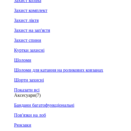
Захист коліна
Захист комплект
Захист ліктя
Захист на зап'ястя
Захист спини
Куртки захисні
Шоломи
Шоломи для катання на роликових ковзанах
Шорти захисні
Показати всі
Аксесуари
(7)
Бандани багатофункціональні
Пов'язки на лоб
Рюкзаки