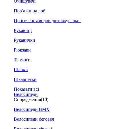
Очищувачі
Пов'язки на лоб
Просочення водовідштовхувальні
Рукавиці
Рукавички
Рюкзаки
Термоси
Шапки
Шкарпетки
Показати всі
Велосипеди
Спорядження
(10)
Велосипеди BMX
Велосипеди беговел
Велосипеди гірські