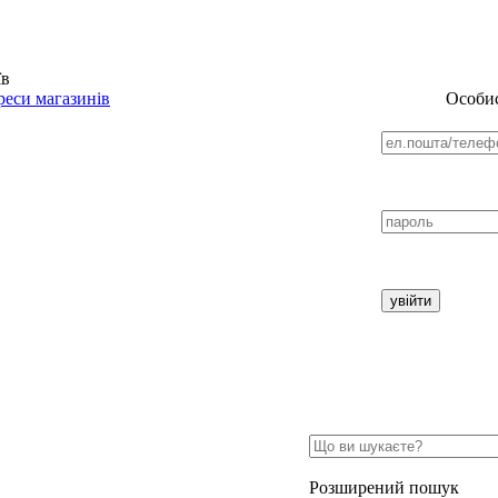
їв
еси магазинів
Особис
Розширений пошук