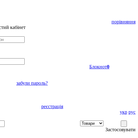
порівняння
тий кабінет
Блокнот
0
забули пароль?
реєстрація
укр
рус
Застосовувати