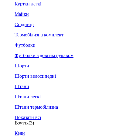
Куртки легкі
Майки
Спідниці
Термобілизна комплект
Футболки
Футболки з довгим рукавом
Шорти
Шорти велосипедні
Штани
Штани легкі
Штани термобілизна
Показати всі
Взуття
(3)
Кеди