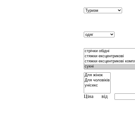
Ціна
від