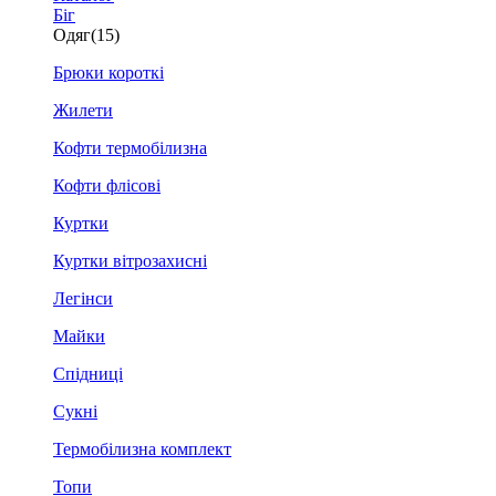
Біг
Одяг
(15)
Брюки короткі
Жилети
Кофти термобілизна
Кофти флісові
Куртки
Куртки вітрозахисні
Легінси
Майки
Спідниці
Сукні
Термобілизна комплект
Топи