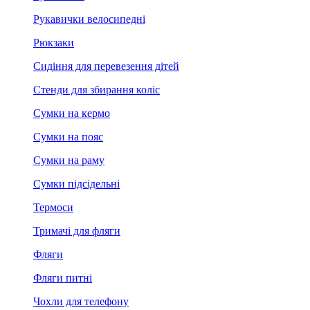
Рукавички велосипедні
Рюкзаки
Сидіння для перевезення дітей
Стенди для збирання коліс
Сумки на кермо
Сумки на пояс
Сумки на раму
Сумки підсідельні
Термоси
Тримачі для фляги
Фляги
Фляги питні
Чохли для телефону