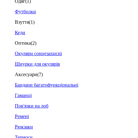
Одяг
(1)
Футболки
Взуття
(1)
Кеди
Оптика
(2)
Окуляри сонцезахисні
Шнурки для окулярів
Аксесуари
(7)
Бандани багатофункціональні
Гаманці
Пов'язки на лоб
Ремені
Рюкзаки
Термоси