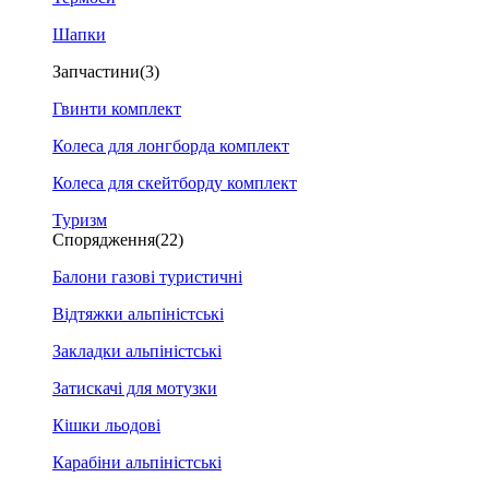
Шапки
Запчастини
(3)
Гвинти комплект
Колеса для лонгборда комплект
Колеса для скейтборду комплект
Туризм
Спорядження
(22)
Балони газові туристичні
Відтяжки альпіністські
Закладки альпіністські
Затискачі для мотузки
Кішки льодові
Карабіни альпіністські