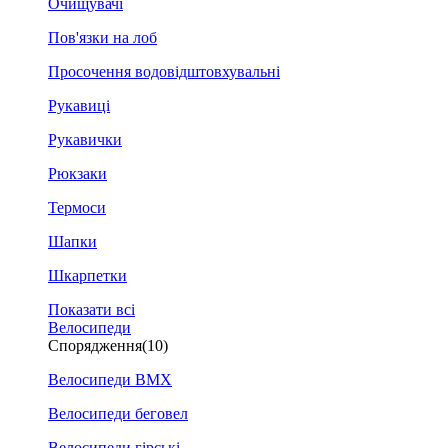
Очищувачі
Пов'язки на лоб
Просочення водовідштовхувальні
Рукавиці
Рукавички
Рюкзаки
Термоси
Шапки
Шкарпетки
Показати всі
Велосипеди
Спорядження
(10)
Велосипеди BMX
Велосипеди беговел
Велосипеди гірські