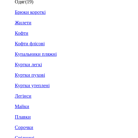
Одяг
(19)
Брюки короткі
Жилети
Кофти
Кофти флісові
Купальники пляжні
Куртки легкі
Куртки пухові
Куртки утеплені
Легінси
Майки
Плавки
Сорочки
Спідниці