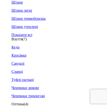
Штани
Штани легкі
Штани термобілизна
Штани утеплені
Показати всі
Взуття
(7)
Кеди
Кросівки
Сандалі
Сланці
Туфлі скельні
Черевики зимові
Черевики трекінгові
Оптика
(4)