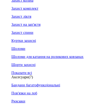
Захист коліна
Захист комплект
Захист ліктя
Захист на зап'ястя
Захист спини
Куртки захисні
Шоломи
Шоломи для катання на роликових ковзанах
Шорти захисні
Показати всі
Аксесуари
(7)
Бандани багатофункціональні
Пов'язки на лоб
Рюкзаки