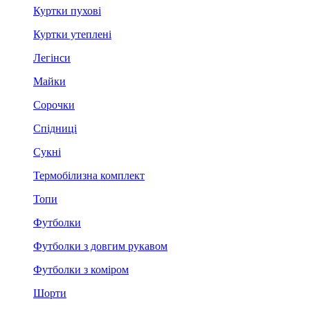
Куртки пухові
Куртки утеплені
Легінси
Майки
Сорочки
Спідниці
Сукні
Термобілизна комплект
Топи
Футболки
Футболки з довгим рукавом
Футболки з коміром
Шорти