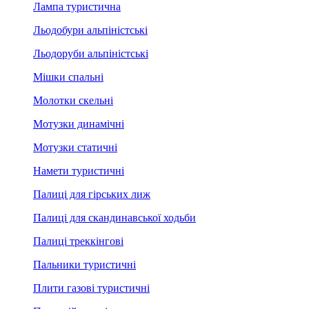
Лампа туристична
Льодобури альпіністські
Льодоруби альпіністські
Мішки спальні
Молотки скельні
Мотузки динамічні
Мотузки статичні
Намети туристичні
Палиці для гірських лиж
Палиці для скандинавської ходьби
Палиці треккінгові
Пальники туристичні
Плити газові туристичні