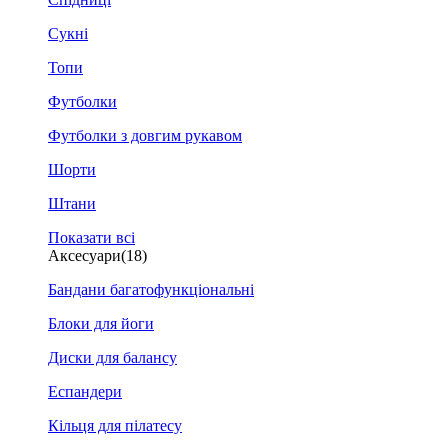
Сукні
Топи
Футболки
Футболки з довгим рукавом
Шорти
Штани
Показати всі
Аксесуари
(18)
Бандани багатофункціональні
Блоки для йоги
Диски для балансу
Еспандери
Кільця для пілатесу