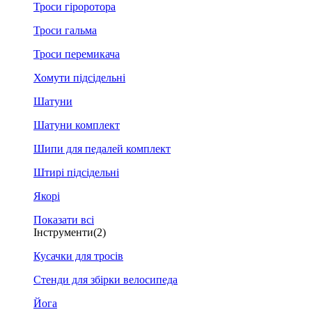
Троси гіроротора
Троси гальма
Троси перемикача
Хомути підсідельні
Шатуни
Шатуни комплект
Шипи для педалей комплект
Штирі підсідельні
Якорі
Показати всі
Інструменти
(2)
Кусачки для тросів
Стенди для збірки велосипеда
Йога