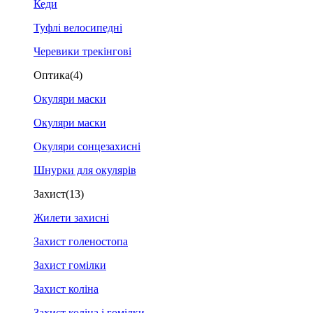
Кеди
Туфлі велосипедні
Черевики трекінгові
Оптика
(4)
Окуляри маски
Окуляри маски
Окуляри сонцезахисні
Шнурки для окулярів
Захист
(13)
Жилети захисні
Захист голеностопа
Захист гомілки
Захист коліна
Захист коліна і гомілки