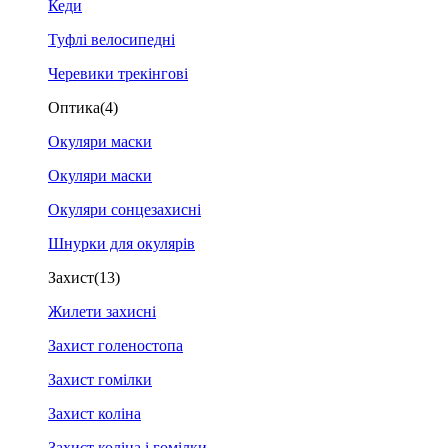
Кеди
Туфлі велосипедні
Черевики трекінгові
Оптика
(4)
Окуляри маски
Окуляри маски
Окуляри сонцезахисні
Шнурки для окулярів
Захист
(13)
Жилети захисні
Захист голеностопа
Захист гомілки
Захист коліна
Захист коліна і гомілки