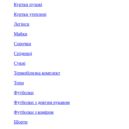
Куртки пухові
Куртки утеплені
Легінси
Майки
Сорочки
Спідниці
Сукні
Термобілизна комплект
Топи
Футболки
Футболки з довгим рукавом
Футболки з коміром
Шорти