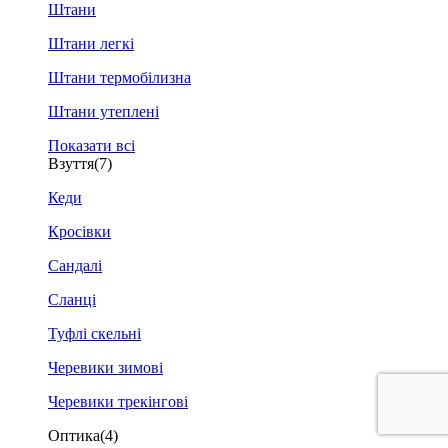
Штани
Штани легкі
Штани термобілизна
Штани утеплені
Показати всі
Взуття
(7)
Кеди
Кросівки
Сандалі
Сланці
Туфлі скельні
Черевики зимові
Черевики трекінгові
Оптика
(4)