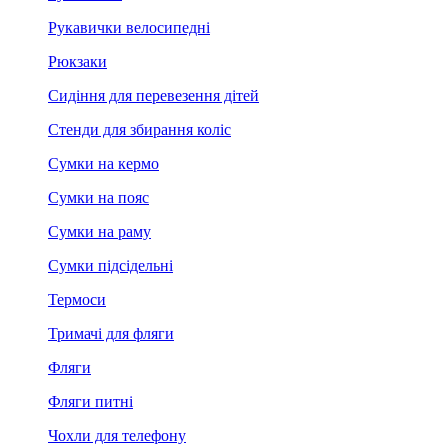
Рукавички велосипедні
Рюкзаки
Сидіння для перевезення дітей
Стенди для збирання коліс
Сумки на кермо
Сумки на пояс
Сумки на раму
Сумки підсідельні
Термоси
Тримачі для фляги
Фляги
Фляги питні
Чохли для телефону