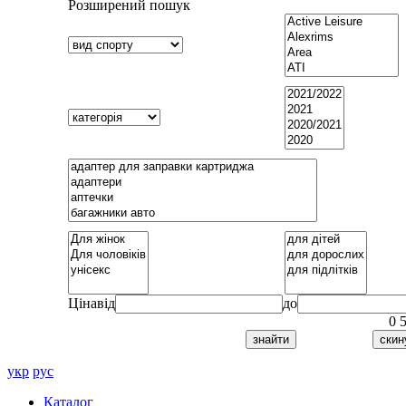
Розширений пошук
Ціна
від
до
0
укр
рус
Каталог