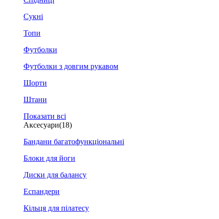
Сукні
Топи
Футболки
Футболки з довгим рукавом
Шорти
Штани
Показати всі
Аксесуари
(18)
Бандани багатофункціональні
Блоки для йоги
Диски для балансу
Еспандери
Кільця для пілатесу