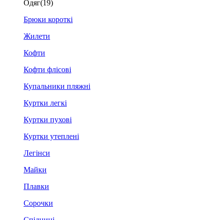
Одяг
(19)
Брюки короткі
Жилети
Кофти
Кофти флісові
Купальники пляжні
Куртки легкі
Куртки пухові
Куртки утеплені
Легінси
Майки
Плавки
Сорочки
Спідниці