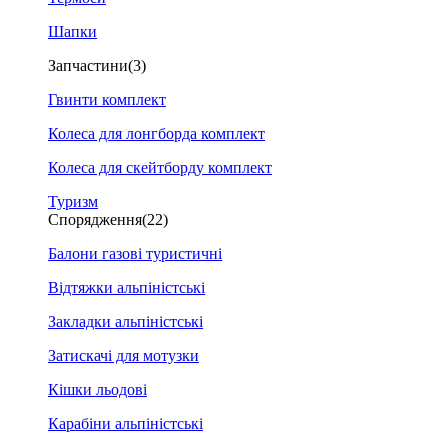
Шапки
Запчастини
(3)
Гвинти комплект
Колеса для лонгборда комплект
Колеса для скейтборду комплект
Туризм
Спорядження
(22)
Балони газові туристичні
Відтяжки альпіністські
Закладки альпіністські
Затискачі для мотузки
Кішки льодові
Карабіни альпіністські