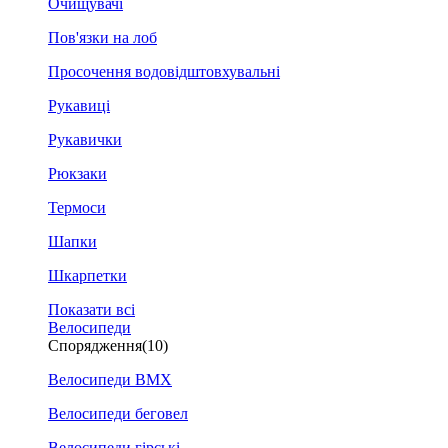
Очищувачі
Пов'язки на лоб
Просочення водовідштовхувальні
Рукавиці
Рукавички
Рюкзаки
Термоси
Шапки
Шкарпетки
Показати всі
Велосипеди
Спорядження
(10)
Велосипеди BMX
Велосипеди беговел
Велосипеди гірські