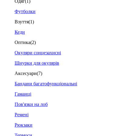
Одяг
(1)
Футболки
Взуття
(1)
Кеди
Оптика
(2)
Окуляри сонцезахисні
Шнурки для окулярів
Аксесуари
(7)
Бандани багатофункціональні
Гаманці
Пов'язки на лоб
Ремені
Рюкзаки
Термоси