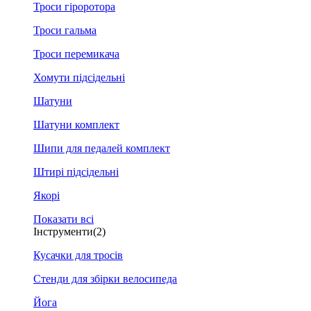
Троси гіроротора
Троси гальма
Троси перемикача
Хомути підсідельні
Шатуни
Шатуни комплект
Шипи для педалей комплект
Штирі підсідельні
Якорі
Показати всі
Інструменти
(2)
Кусачки для тросів
Стенди для збірки велосипеда
Йога