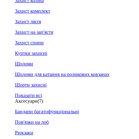
Захист коліна
Захист комплект
Захист ліктя
Захист на зап'ястя
Захист спини
Куртки захисні
Шоломи
Шоломи для катання на роликових ковзанах
Шорти захисні
Показати всі
Аксесуари
(7)
Бандани багатофункціональні
Пов'язки на лоб
Рюкзаки