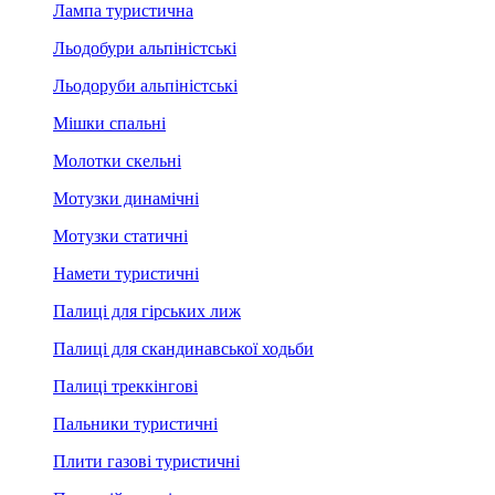
Лампа туристична
Льодобури альпіністські
Льодоруби альпіністські
Мішки спальні
Молотки скельні
Мотузки динамічні
Мотузки статичні
Намети туристичні
Палиці для гірських лиж
Палиці для скандинавської ходьби
Палиці треккінгові
Пальники туристичні
Плити газові туристичні