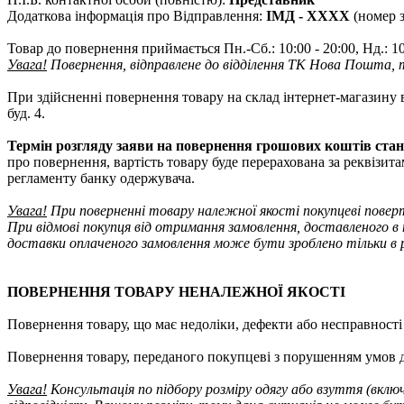
Додаткова інформація про Відправлення:
ІМД - ХХХХ
(номер з
Товар до повернення приймається Пн.-Сб.: 10:00 - 20:00, Нд.: 10
Увага!
Повернення, відправлене до відділення ТК Нова Пошта, 
При здійсненні повернення товару на склад інтернет-магазину 
буд. 4.
Термін розгляду заяви на повернення грошових коштів стано
про повернення, вартість товару буде перерахована за реквізит
регламенту банку одержувача.
Увага!
При поверненні товару належної якості покупцеві пове
При відмові покупця від отримання замовлення, доставленого в 
доставки оплаченого замовлення може бути зроблено тільки в ра
ПОВЕРНЕННЯ ТОВАРУ НЕНАЛЕЖНОЇ ЯКОСТІ
Повернення товару, що має недоліки, дефекти або несправност
Повернення товару, переданого покупцеві з порушенням умов д
Увага!
Консультація по підбору розміру одягу або взуття (вкл