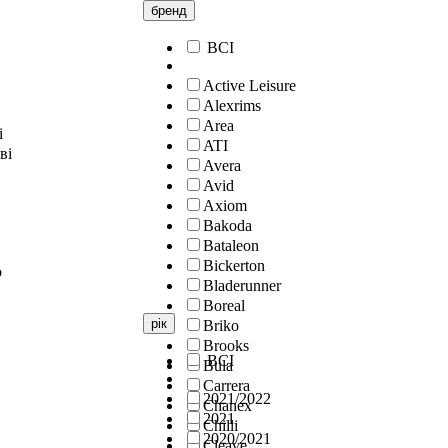
бренд
ВСІ
Active Leisure
Alexrims
Area
і
ATI
ві
Avera
Avid
Axiom
Bakoda
Bataleon
Bickerton
о
Bladerunner
Boreal
рік
Briko
Brooks
ВСІ
Bula
Carrera
2021/2022
Chanex
2021
Chilli
2020/2021
Cleave