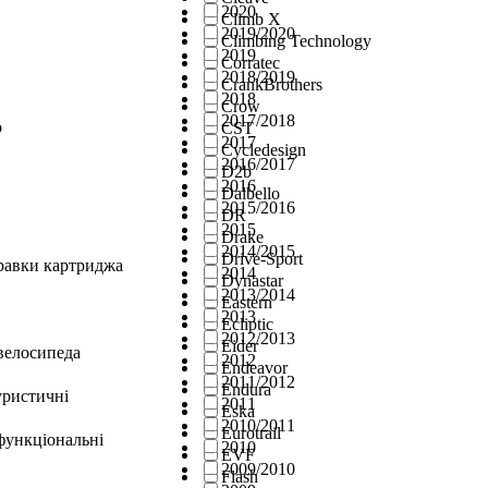
2020
Climb X
2019/2020
Climbing Technology
2019
Corratec
2018/2019
CrankBrothers
2018
Crow
2017/2018
о
CST
2017
Cycledesign
2016/2017
D2b
2016
Dalbello
2015/2016
DR
2015
Drake
2014/2015
Drive-Sport
правки картриджа
2014
Dynastar
2013/2014
Eastern
2013
Ecliptic
2012/2013
Eider
велосипеда
2012
Endeavor
2011/2012
Endura
уристичні
2011
Eska
2010/2011
Eurotrail
функціональні
2010
EVF
2009/2010
Flash