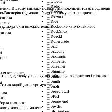
Qloom
чні
Radio
ерненні. В цьому випадку повернутий покупцем товар продавець
Raiden
ся Висновок (відмовний лист), в якому вказана причина
окомпьютерів
Reverse
осипеда
Ride
істські
й товар може бути використаний виключно купуючим його
Rock
лосипеда
RockShox
сипеда
Roeckl
Rollerblade
Salt
ги
Saucony
ні
Saxifraga
ичні
Schoeffel
Screamer
Shimano
 для велосипеда
тити в додаткову упаковку, що забезпечує збереження і споживчі
Sinner
Smith
ві
ес-накладній дані отримувача:
Snoli
Speed Stuff
лома
SPRI
дні
Springyard
гборда комплект
Spyder
кових ковзанів комплект
SR Suntour