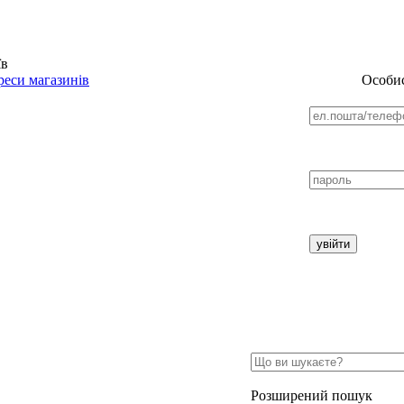
їв
еси магазинів
Особис
Розширений пошук