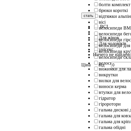
болти комплект
брюки короткі
стать
відтяжки альпін
вісі
ВСІ
велосипеди B
велосипеди бег
Для жінок
велосипеди гірс
Для чоловіків
велосипеди для
унісекс
велосипеди кру
Ничего не найден
велосипеди скл
велосипеди шос
Ціна
від
вижимки для л
викрутки
вилки для вело
виноси керма
втулки для вел
гідратор
гіроротори
гальма дискові 
гальма для ковз
гальма для кріп
гальма обідні