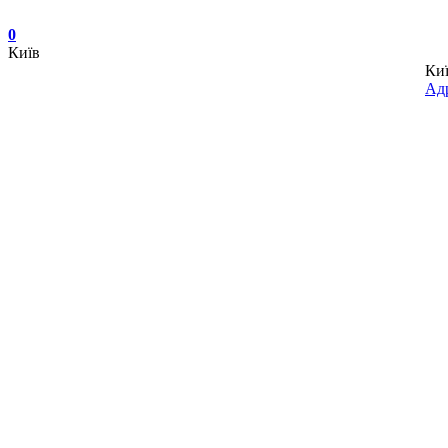
0
Київ
Ки
Адр