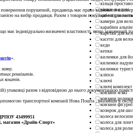
кільця проставо
кішки льодові
для повернення порушений, продавець має право відмовити в пов
панією на вибір продавця. Разом з товаром покупцю направляєть
кабелі для вел
камери для вел
карабіни альпін
і, що має індивідуально-визначені властивості, якщо зазначени
каретки для ве
касети для вело
кеди
кепки
килимки для йо
оштів
».
килимки надув
заяву.
килимки турист
тних реквізитів.
кліпси
их коштів.
ключі
ключі комплект
чній) упаковці разом з відповідною до нього документацією поміс
ковзани м'які
ковзани ролико
 допомогою транспортної компанії Нова Пошта , вказавши в експр
ковзани фігурні
козирок для шо
колеса велосипе
ДРПОУ 43499951
 4, магазин «Драйв-Спорт»
колеса для лон
колеса для роли