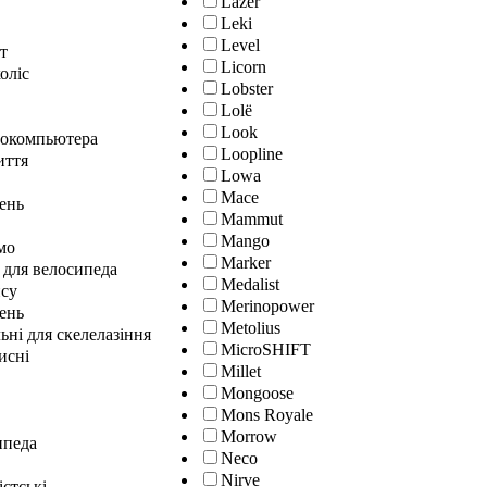
Lazer
Leki
Level
т
Licorn
оліс
Lobster
Lolё
Look
локомпьютера
Loopline
иття
Lowa
Mace
лень
Mammut
Mango
мо
Marker
 для велосипеда
Medalist
нсу
Merinopower
ень
Metolius
ні для скелелазіння
MicroSHIFT
исні
Millet
Mongoose
Mons Royale
Morrow
ипеда
Neco
Nirve
істські