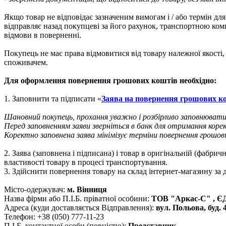
Якщо товар не відповідає зазначеним вимогам і / або термін 
відправляє назад покупцеві за його рахунок, транспортною ком
відмови в поверненні.
Покупець не має права відмовитися від товару належної якост
споживачем.
Для оформлення повернення грошових коштів необхідно:
1. Заповнити та підписати «
Заява на повернення грошових к
Шановний покупець, прохання уважно і розбірливо заповнювати 
Перед заповненням заяви зверніться в банк для отримання корек
Коректно заповнена заява мінімізує терміни повернення грошов
2. Заява (заповнена і підписана) і товар в оригінальній (фабри
властивості товару в процесі транспортування.
3. Здійснити повернення товару на склад інтернет-магазину за
Місто-одержувач:
м. Вiнниця
Назва фірми або П.І.Б. пріватної особини:
ТОВ "Аркас-С" , Є
Адреса (куди доставляється Відправлення):
вул. Польова, буд.
Телефон: +38 (050) 777-11-23
П.І.Б. контактної особи (повністю):
Представник