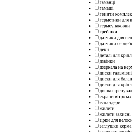
гаманці
гамаші
гвинти комплек
герметики для к
гермоупаковки
гребінки
датчики для ве
датчики серцеб
деки
деталі для кріп
дзвінки
дзеркала на кер
диски гальмівні
диски для бала
диски для кріпл
дошки тренуваль
екрани вітрозах
еспандери
жилети
жилети захисні
зірки для велос
заглушки керма
закладки альпін