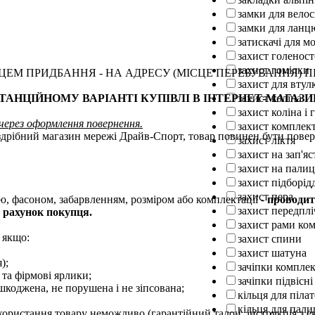
замки для вело
замки для ланц
затискачі для м
захист голенос
захист гомілки
ЦЕМ ПРИДБАННЯ - НА АДРЕСУ (МІСЦЕ ПЕРЕБУВАННЯ) 
захист для втул
АНЦІЙНОМУ ВАРІАНТІ КУПІВЛІ В ІНТЕРНЕТ-МАГАЗИ
захист коліна
захист коліна і 
 через оформлення повернення.
захист комплек
здрібний магазин мережі Драйв-Спорт, товар повинен бути повер
захист ліктя
захист на зап'яс
захист на палиц
захист підборід
захист пера
ю, фасоном, забарвленням, розміром або комплектації -
проводит
захист передплі
 рахунок покупця.
захист рами ко
 якщо:
захист спини
захист шатуна
);
зачіпки компле
 та фірмові ярлики;
зачіпки підвісні
шкоджена, не порушена і не зіпсована;
кільця для піла
кільця для пали
икористання товару неможливо (гарантійний талон, інструкція з ек