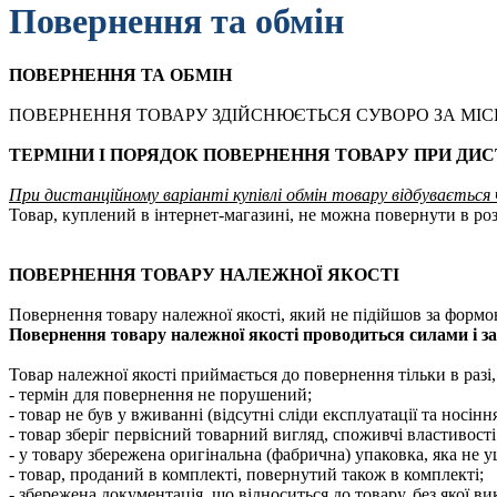
Повернення та обмін
ПОВЕРНЕННЯ ТА ОБМІН
ПОВЕРНЕННЯ ТОВАРУ ЗДІЙСНЮЄТЬСЯ СУВОРО ЗА МІС
ТЕРМІНИ І ПОРЯДОК ПОВЕРНЕННЯ ТОВАРУ ПРИ ДИСТ
При дистанційному варіанті купівлі обмін товару відбувається
Товар, куплений в інтернет-магазині, не можна повернути в ро
ПОВЕРНЕННЯ ТОВАРУ НАЛЕЖНОЇ ЯКОСТІ
Повернення товару належної якості, який не підійшов за формо
Повернення товару належної якості проводиться силами і за
Товар належної якості приймається до повернення тільки в разі,
- термін для повернення не порушений;
- товар не був у вживанні (відсутні сліди експлуатації та носіння
- товар зберіг первісний товарний вигляд, споживчі властивості
- у товару збережена оригінальна (фабрична) упаковка, яка не у
- товар, проданий в комплекті, повернутий також в комплекті;
- збережена документація, що відноситься до товару, без якої в