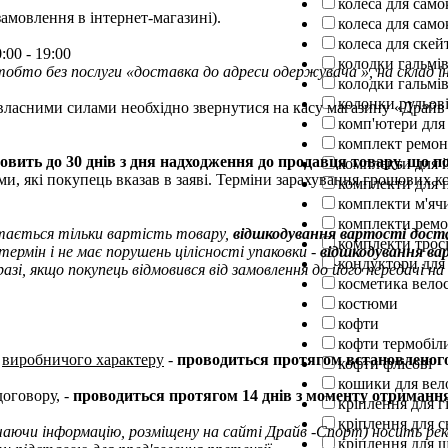
колеса для само
амовлення в інтернет-магазині).
колеса для само
колеса для ске
:00 - 19:00
колодки гальмів
тобто без послуги «доставка до адреси одержувача », на склад 
колодки гальмів
колонки рульов
власними силами необхідно звернутися на касу магазину «Драйв 
комп'ютери для
комплект ремо
вить до 30 днів з дня надходження до продавця товару, що п
комплекти для 
ами, які покупець вказав в заяві. Терміни зарахування грошових 
комплекти для п
комплекти м'ячи
комплекти ремо
ртається тільки вартість товару,
відшкодування вартості доста
комплекти тросі
термін і не має порушень цілісності упаковки -
відшкодування ва
кондуктори для
зі, якщо покупець відмовився від замовлення до його передачі н
косметика вело
костюми
кофти
кофти термобіл
і
виробничого характеру
-
проводиться протягом встановленого
кофти флісові
кошики для вел
оговору, -
проводиться протягом 14 днів з моменту отриманн
кріплення для г
кріплення для 
ючаючи інформацію, розміщену на сайті Драйв -Спорт) носить р
кріплення для 