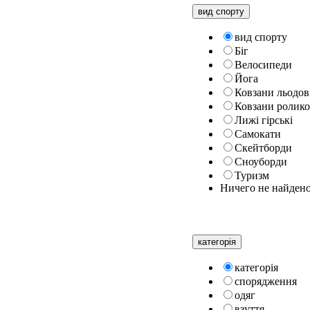
вид спорту
вид спорту
Біг
Велосипеди
Йога
Ковзани льодов
Ковзани ролико
Лижі гірські
Самокати
Скейтборди
Сноуборди
Туризм
Ничего не найден
категорiя
категорiя
спорядження
одяг
взуття