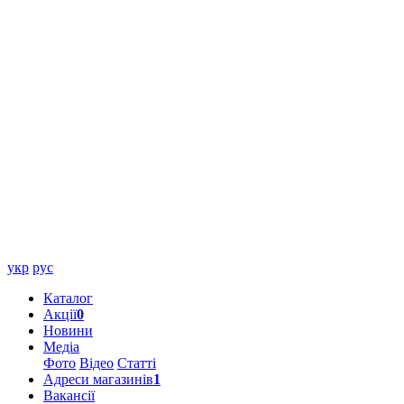
укр
рус
Каталог
Акції
0
Новини
Медіа
Фото
Відео
Статті
Адреси магазинів
1
Вакансії