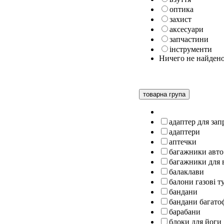
оптика
захист
аксесуари
запчастини
інструменти
Ничего не найден
товарна група
адаптер для за
адаптери
аптечки
багажники авто
багажники для 
балаклави
балони газові т
бандани
бандани багато
барабани
блоки для йоги