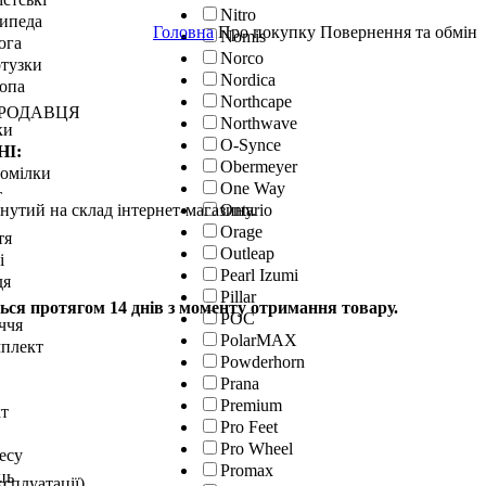
Nitro
сипеда
Головна
Про покупку
Повернення та обмін
Nomis
юга
Norco
отузки
Nordica
топа
Northcape
ПРОДАВЦЯ
Northwave
ки
O-Synce
НІ:
Obermeyer
гомілки
One Way
т
нутий на склад інтернет-магазину.
Ontario
Orage
тя
Outleap
і
Pearl Izumi
дя
Pillar
ься протягом 14 днів з моменту отримання товару.
POC
ччя
PolarMAX
мплект
Powderhorn
Prana
Premium
кт
Pro Feet
Pro Wheel
тесу
Promax
ць
сплуатації).