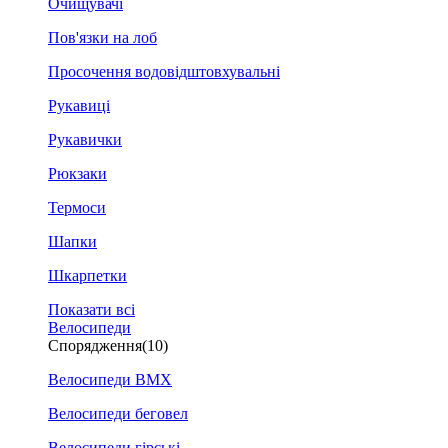
Очищувачі
Пов'язки на лоб
Просочення водовідштовхувальні
Рукавиці
Рукавички
Рюкзаки
Термоси
Шапки
Шкарпетки
Показати всі
Велосипеди
Спорядження
(10)
Велосипеди BMX
Велосипеди беговел
Велосипеди гірські