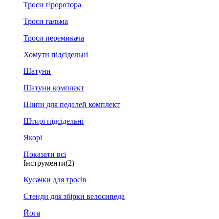
Троси гіроротора
Троси гальма
Троси перемикача
Хомути підсідельні
Шатуни
Шатуни комплект
Шипи для педалей комплект
Штирі підсідельні
Якорі
Показати всі
Інструменти
(2)
Кусачки для тросів
Стенди для збірки велосипеда
Йога