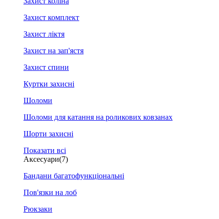
Захист коліна
Захист комплект
Захист ліктя
Захист на зап'ястя
Захист спини
Куртки захисні
Шоломи
Шоломи для катання на роликових ковзанах
Шорти захисні
Показати всі
Аксесуари
(7)
Бандани багатофункціональні
Пов'язки на лоб
Рюкзаки