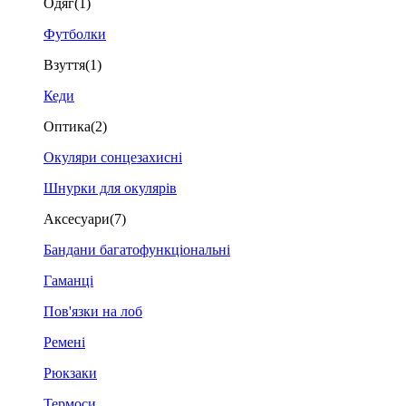
Одяг
(1)
Футболки
Взуття
(1)
Кеди
Оптика
(2)
Окуляри сонцезахисні
Шнурки для окулярів
Аксесуари
(7)
Бандани багатофункціональні
Гаманці
Пов'язки на лоб
Ремені
Рюкзаки
Термоси