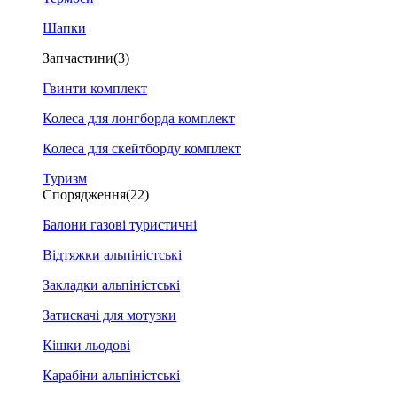
Шапки
Запчастини
(3)
Гвинти комплект
Колеса для лонгборда комплект
Колеса для скейтборду комплект
Туризм
Спорядження
(22)
Балони газові туристичні
Відтяжки альпіністські
Закладки альпіністські
Затискачі для мотузки
Кішки льодові
Карабіни альпіністські