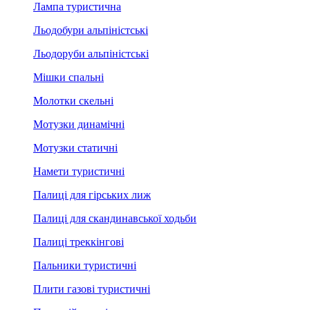
Лампа туристична
Льодобури альпіністські
Льодоруби альпіністські
Мішки спальні
Молотки скельні
Мотузки динамічні
Мотузки статичні
Намети туристичні
Палиці для гірських лиж
Палиці для скандинавської ходьби
Палиці треккінгові
Пальники туристичні
Плити газові туристичні