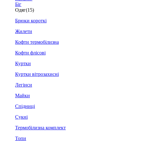
Біг
Одяг
(15)
Брюки короткі
Жилети
Кофти термобілизна
Кофти флісові
Куртки
Куртки вітрозахисні
Легінси
Майки
Спідниці
Сукні
Термобілизна комплект
Топи