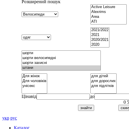
Розширений пошук
Ціна
від
до
0
укр
рус
Каталог