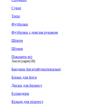
Сукні
Топи
Футболки
Футболки з довгим рукавом
Шорти
Штани
Показати всі
Аксесуари
(18)
Бандани багатофункціональні
Блоки для йоги
Диски для балансу
Еспандери
Кільця для пілатесу