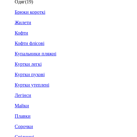
Одяг
(19)
Брюки короткі
Жилети
Кофти
Кофти флісові
Купальники пляжні
Куртки легкі
Куртки пухові
Куртки утеплені
Легінси
Майки
Плавки
Сорочки
Спідниці