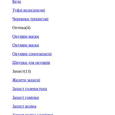
Кеди
Туфлі велосипедні
Черевики трекінгові
Оптика
(4)
Окуляри маски
Окуляри маски
Окуляри сонцезахисні
Шнурки для окулярів
Захист
(13)
Жилети захисні
Захист голеностопа
Захист гомілки
Захист коліна
Захист коліна і гомілки