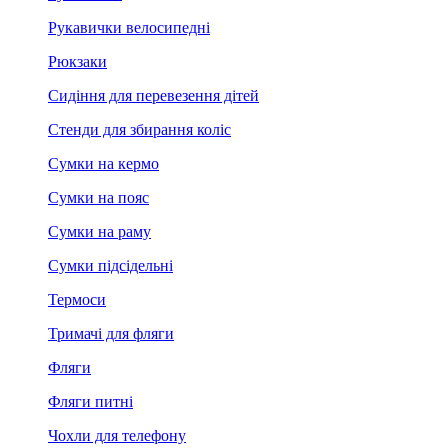
Рукавички велосипедні
Рюкзаки
Сидіння для перевезення дітей
Стенди для збирання коліс
Сумки на кермо
Сумки на пояс
Сумки на раму
Сумки підсідельні
Термоси
Тримачі для фляги
Фляги
Фляги питні
Чохли для телефону