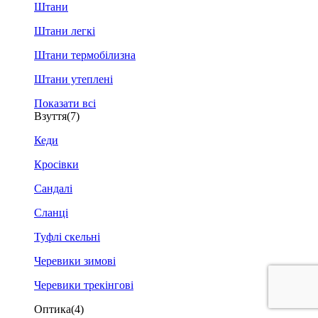
Штани
Штани легкі
Штани термобілизна
Штани утеплені
Показати всі
Взуття
(7)
Кеди
Кросівки
Сандалі
Сланці
Туфлі скельні
Черевики зимові
Черевики трекінгові
Оптика
(4)