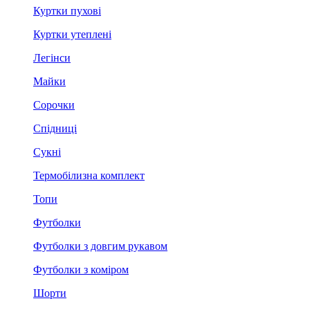
Куртки пухові
Куртки утеплені
Легінси
Майки
Сорочки
Спідниці
Сукні
Термобілизна комплект
Топи
Футболки
Футболки з довгим рукавом
Футболки з коміром
Шорти