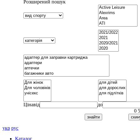
Розширений пошук
Ціна
від
до
0
укр
рус
Каталог