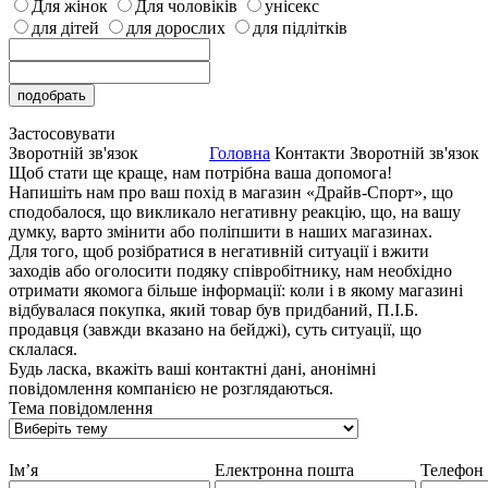
Для жінок
Для чоловіків
унісекс
для дітей
для дорослих
для підлітків
Застосовувати
Зворотній зв'язок
Головна
Контакти
Зворотній зв'язок
Щоб стати ще краще, нам потрібна ваша допомога!
Напишіть нам про ваш похід в магазин «Драйв-Спорт», що
сподобалося, що викликало негативну реакцію, що, на вашу
думку, варто змінити або поліпшити в наших магазинах.
Для того, щоб розібратися в негативній ситуації і вжити
заходів або оголосити подяку співробітнику, нам необхідно
отримати якомога більше інформації: коли і в якому магазині
відбувалася покупка, який товар був придбаний, П.І.Б.
продавця (завжди вказано на бейджі), суть ситуації, що
склалася.
Будь ласка, вкажіть ваші контактні дані, анонімні
повідомлення компанією не розглядаються.
Тема повідомлення
Ім’я
Електронна пошта
Телефон