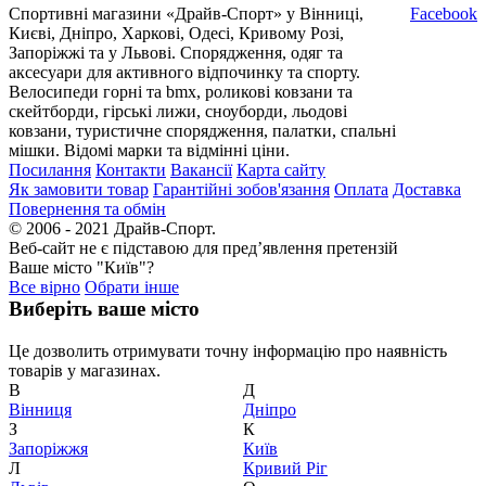
Спортивні магазини «Драйв-Спорт» у Вінниці,
Facebook
Києві, Дніпро, Харкові, Одесі, Кривому Розі,
Запоріжжі та у Львові. Спорядження, одяг та
аксесуари для активного відпочинку та спорту.
Велосипеди горні та bmx, роликові ковзани та
скейтборди, гірські лижи, сноуборди, льодові
ковзани, туристичне спорядження, палатки, спальні
мішки. Відомі марки та відмінні ціни.
Посилання
Контакти
Вакансії
Карта сайту
Як замовити товар
Гарантійні зобов'язання
Оплата
Доставка
Повернення та обмін
© 2006 - 2021 Драйв-Спорт.
Веб-сайт не є підставою для пред’явлення претензій
Ваше місто "Київ"?
Все вірно
Обрати інше
Виберіть ваше місто
Це дозволить отримувати точну інформацію про наявність
товарів у магазинах.
В
Д
Вiнниця
Дніпро
З
К
Запоріжжя
Київ
Л
Кривий Ріг