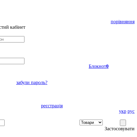
порівняння
тий кабінет
Блокнот
0
забули пароль?
реєстрація
укр
рус
Застосовувати