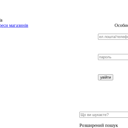
їв
еси магазинів
Особис
Розширений пошук