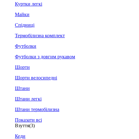
Куртки легкі
Майки
Спідниці
Термобілизна комплект
Футболки
Футболки з довгим рукавом
Шорти
Шорти велосипедні
Штани
Штани легкі
Штани термобілизна
Показати всі
Взуття
(3)
Кеди