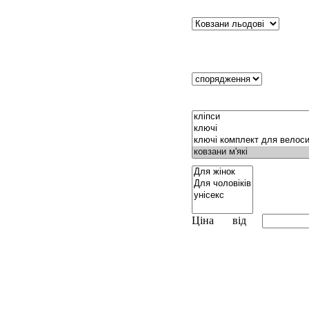
Ціна
від