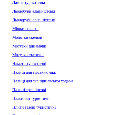
Лампа туристична
Льодобури альпіністські
Льодоруби альпіністські
Мішки спальні
Молотки скельні
Мотузки динамічні
Мотузки статичні
Намети туристичні
Палиці для гірських лиж
Палиці для скандинавської ходьби
Палиці треккінгові
Пальники туристичні
Плити газові туристичні