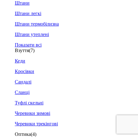
Штани
Штани легкі
Штани термобілизна
Штани утеплені
Показати всі
Взуття
(7)
Кеди
Кросівки
Сандалі
Сланці
Туфлі скельні
Черевики зимові
Черевики трекінгові
Оптика
(4)