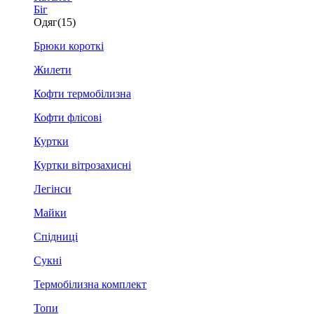
Біг
Одяг
(15)
Брюки короткі
Жилети
Кофти термобілизна
Кофти флісові
Куртки
Куртки вітрозахисні
Легінси
Майки
Спідниці
Сукні
Термобілизна комплект
Топи