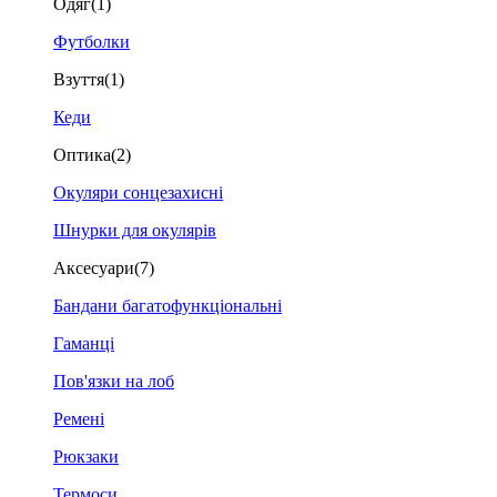
Одяг
(1)
Футболки
Взуття
(1)
Кеди
Оптика
(2)
Окуляри сонцезахисні
Шнурки для окулярів
Аксесуари
(7)
Бандани багатофункціональні
Гаманці
Пов'язки на лоб
Ремені
Рюкзаки
Термоси