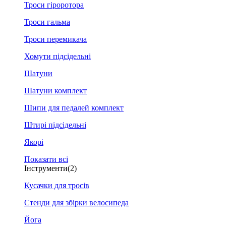
Троси гіроротора
Троси гальма
Троси перемикача
Хомути підсідельні
Шатуни
Шатуни комплект
Шипи для педалей комплект
Штирі підсідельні
Якорі
Показати всі
Інструменти
(2)
Кусачки для тросів
Стенди для збірки велосипеда
Йога