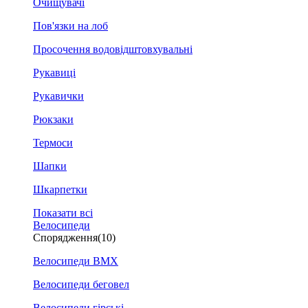
Очищувачі
Пов'язки на лоб
Просочення водовідштовхувальні
Рукавиці
Рукавички
Рюкзаки
Термоси
Шапки
Шкарпетки
Показати всі
Велосипеди
Спорядження
(10)
Велосипеди BMX
Велосипеди беговел
Велосипеди гірські