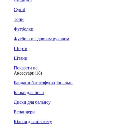
Сукні
Топи
Футболки
Футболки з довгим рукавом
Шорти
Штани
Показати всі
Аксесуари
(18)
Бандани багатофункціональні
Блоки для йоги
Диски для балансу
Еспандери
Кільця для пілатесу