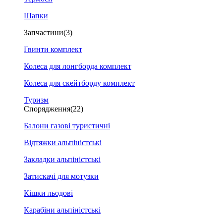
Шапки
Запчастини
(3)
Гвинти комплект
Колеса для лонгборда комплект
Колеса для скейтборду комплект
Туризм
Спорядження
(22)
Балони газові туристичні
Відтяжки альпіністські
Закладки альпіністські
Затискачі для мотузки
Кішки льодові
Карабіни альпіністські