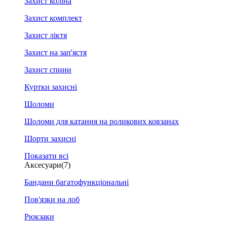
Захист коліна
Захист комплект
Захист ліктя
Захист на зап'ястя
Захист спини
Куртки захисні
Шоломи
Шоломи для катання на роликових ковзанах
Шорти захисні
Показати всі
Аксесуари
(7)
Бандани багатофункціональні
Пов'язки на лоб
Рюкзаки