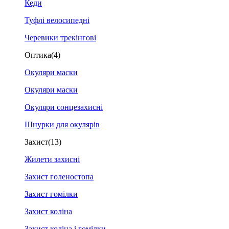
Кеди
Туфлі велосипедні
Черевики трекінгові
Оптика
(4)
Окуляри маски
Окуляри маски
Окуляри сонцезахисні
Шнурки для окулярів
Захист
(13)
Жилети захисні
Захист голеностопа
Захист гомілки
Захист коліна
Захист коліна і гомілки