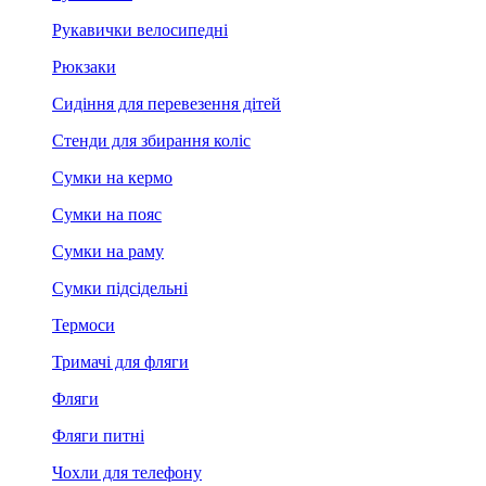
Рукавички велосипедні
Рюкзаки
Сидіння для перевезення дітей
Стенди для збирання коліс
Сумки на кермо
Сумки на пояс
Сумки на раму
Сумки підсідельні
Термоси
Тримачі для фляги
Фляги
Фляги питні
Чохли для телефону