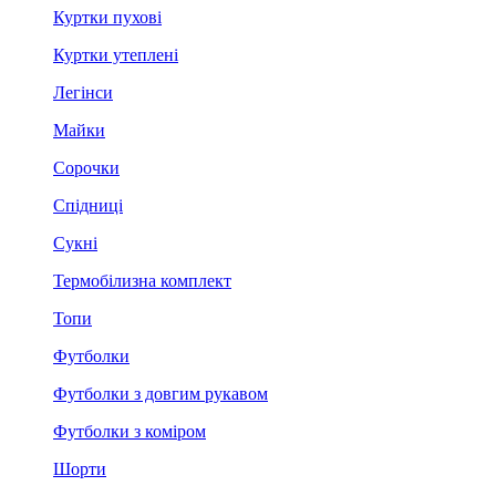
Куртки пухові
Куртки утеплені
Легінси
Майки
Сорочки
Спідниці
Сукні
Термобілизна комплект
Топи
Футболки
Футболки з довгим рукавом
Футболки з коміром
Шорти