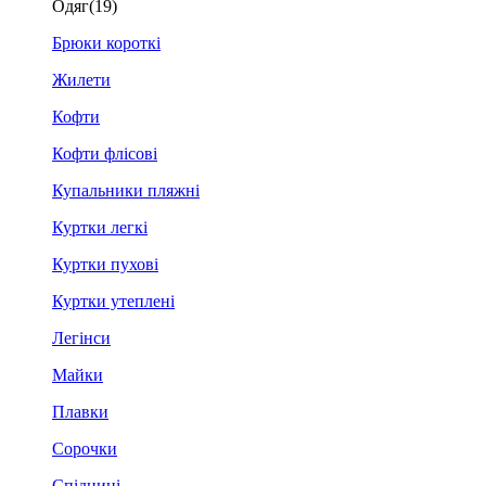
Одяг
(19)
Брюки короткі
Жилети
Кофти
Кофти флісові
Купальники пляжні
Куртки легкі
Куртки пухові
Куртки утеплені
Легінси
Майки
Плавки
Сорочки
Спідниці