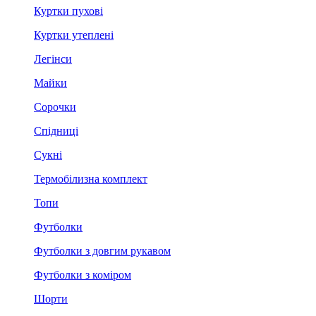
Куртки пухові
Куртки утеплені
Легінси
Майки
Сорочки
Спідниці
Сукні
Термобілизна комплект
Топи
Футболки
Футболки з довгим рукавом
Футболки з коміром
Шорти