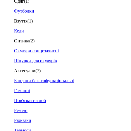
Одяг
(1)
Футболки
Взуття
(1)
Кеди
Оптика
(2)
Окуляри сонцезахисні
Шнурки для окулярів
Аксесуари
(7)
Бандани багатофункціональні
Гаманці
Пов'язки на лоб
Ремені
Рюкзаки
Термоси