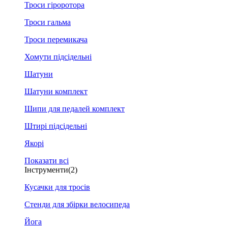
Троси гіроротора
Троси гальма
Троси перемикача
Хомути підсідельні
Шатуни
Шатуни комплект
Шипи для педалей комплект
Штирі підсідельні
Якорі
Показати всі
Інструменти
(2)
Кусачки для тросів
Стенди для збірки велосипеда
Йога