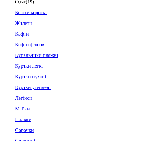
Одяг
(19)
Брюки короткі
Жилети
Кофти
Кофти флісові
Купальники пляжні
Куртки легкі
Куртки пухові
Куртки утеплені
Легінси
Майки
Плавки
Сорочки
Спідниці