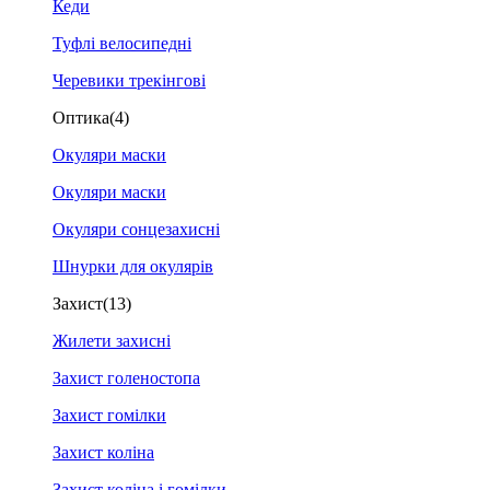
Кеди
Туфлі велосипедні
Черевики трекінгові
Оптика
(4)
Окуляри маски
Окуляри маски
Окуляри сонцезахисні
Шнурки для окулярів
Захист
(13)
Жилети захисні
Захист голеностопа
Захист гомілки
Захист коліна
Захист коліна і гомілки