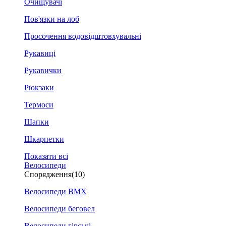
Очищувачі
Пов'язки на лоб
Просочення водовідштовхувальні
Рукавиці
Рукавички
Рюкзаки
Термоси
Шапки
Шкарпетки
Показати всі
Велосипеди
Спорядження
(10)
Велосипеди BMX
Велосипеди беговел
Велосипеди гірські