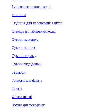
Рукавички велосипедні
Рюкзаки
Сидіння для перевезення дітей
Стенди для збирання коліс
Сумки на кермо
Сумки на пояс
Сумки на раму
Сумки підсідельні
Термоси
Тримачі для фляги
Фляги
Фляги питні
Чохли для телефону