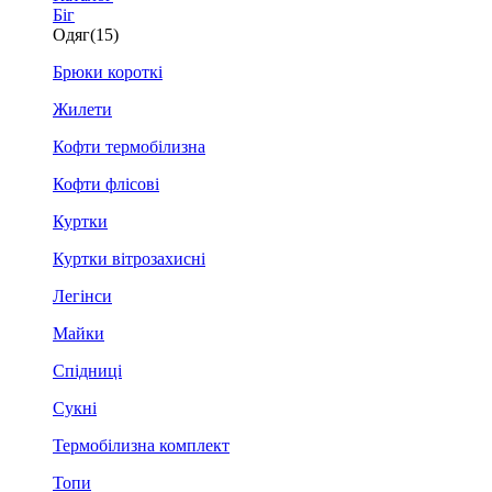
Біг
Одяг
(15)
Брюки короткі
Жилети
Кофти термобілизна
Кофти флісові
Куртки
Куртки вітрозахисні
Легінси
Майки
Спідниці
Сукні
Термобілизна комплект
Топи