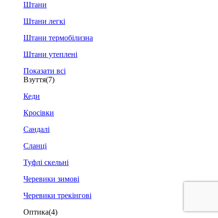
Штани
Штани легкі
Штани термобілизна
Штани утеплені
Показати всі
Взуття
(7)
Кеди
Кросівки
Сандалі
Сланці
Туфлі скельні
Черевики зимові
Черевики трекінгові
Оптика
(4)