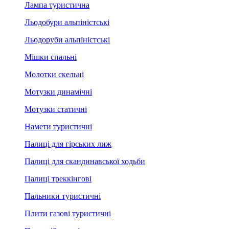
Лампа туристична
Льодобури альпіністські
Льодоруби альпіністські
Мішки спальні
Молотки скельні
Мотузки динамічні
Мотузки статичні
Намети туристичні
Палиці для гірських лиж
Палиці для скандинавської ходьби
Палиці треккінгові
Пальники туристичні
Плити газові туристичні