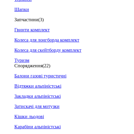
Шапки
Запчастини
(3)
Гвинти комплект
Колеса для лонгборда комплект
Колеса для скейтборду комплект
Туризм
Спорядження
(22)
Балони газові туристичні
Відтяжки альпіністські
Закладки альпіністські
Затискачі для мотузки
Кішки льодові
Карабіни альпіністські