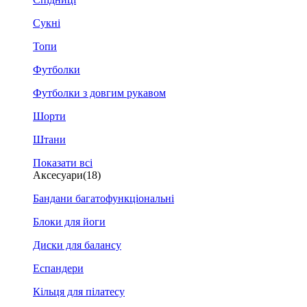
Сукні
Топи
Футболки
Футболки з довгим рукавом
Шорти
Штани
Показати всі
Аксесуари
(18)
Бандани багатофункціональні
Блоки для йоги
Диски для балансу
Еспандери
Кільця для пілатесу