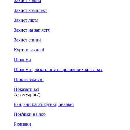
Захист коліна
Захист комплект
Захист ліктя
Захист на зап'ястя
Захист спини
Куртки захисні
Шоломи
Шоломи для катання на роликових ковзанах
Шорти захисні
Показати всі
Аксесуари
(7)
Бандани багатофункціональні
Пов'язки на лоб
Рюкзаки