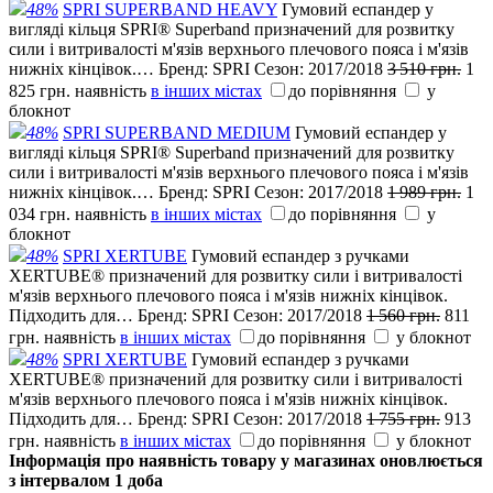
48%
SPRI SUPERBAND HEAVY
Гумовий еспандер у
вигляді кільця SPRI® Superband призначений для розвитку
сили і витривалості м'язів верхнього плечового пояса і м'язів
нижніх кінцівок.…
Бренд:
SPRI
Сезон:
2017/2018
3 510 грн.
1
825 грн.
наявність
в інших містах
до порівняння
у
блокнот
48%
SPRI SUPERBAND MEDIUM
Гумовий еспандер у
вигляді кільця SPRI® Superband призначений для розвитку
сили і витривалості м'язів верхнього плечового пояса і м'язів
нижніх кінцівок.…
Бренд:
SPRI
Сезон:
2017/2018
1 989 грн.
1
034 грн.
наявність
в інших містах
до порівняння
у
блокнот
48%
SPRI XERTUBE
Гумовий еспандер з ручками
XERTUBE® призначений для розвитку сили і витривалості
м'язів верхнього плечового пояса і м'язів нижніх кінцівок.
Підходить для…
Бренд:
SPRI
Сезон:
2017/2018
1 560 грн.
811
грн.
наявність
в інших містах
до порівняння
у блокнот
48%
SPRI XERTUBE
Гумовий еспандер з ручками
XERTUBE® призначений для розвитку сили і витривалості
м'язів верхнього плечового пояса і м'язів нижніх кінцівок.
Підходить для…
Бренд:
SPRI
Сезон:
2017/2018
1 755 грн.
913
грн.
наявність
в інших містах
до порівняння
у блокнот
Інформація про наявність товару у магазинах оновлюється
з інтервалом 1 доба