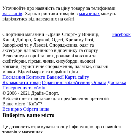
Уточнюйте про наявність та ціну товару за телефонами
магазинів
. Характеристики товарів в
магазинах
можуть
відрізнятися від наведених на сайті
Спортивні магазини «Драйв-Спорт» у Вінниці,
Facebook
Києві, Дніпро, Харкові, Одесі, Кривому Розі,
Запоріжжі та у Львові. Спорядження, одяг та
аксесуари для активного відпочинку та спорту.
Велосипеди горні та bmx, роликові ковзани та
скейтборди, гірські лижи, сноуборди, льодові
ковзани, туристичне спорядження, палатки, спальні
мішки. Відомі марки та відмінні ціни.
Посилання
Контакти
Вакансії
Карта сайту
Як замовити товар
Гарантійні зобов'язання
Оплата
Доставка
Повернення та обмін
© 2006 - 2021 Драйв-Спорт.
Веб-сайт не є підставою для пред’явлення претензій
Ваше місто "Київ"?
Все вірно
Обрати інше
Виберіть ваше місто
Це дозволить отримувати точну інформацію про наявність
товарів у магазинах.