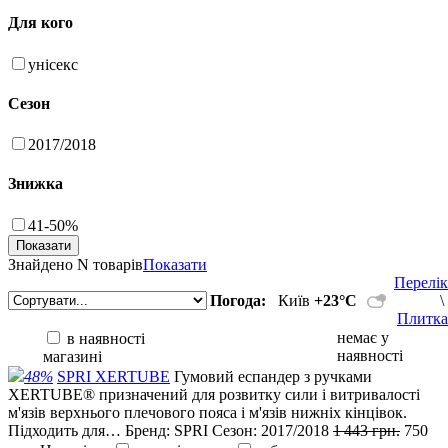
Для кого
унісекс
Сезон
2017/2018
Знижка
41-50%
Знайдено
N товарів
Показати
Перелік
Погода:
Київ
+23°С
\
Плитка
немає у
в наявності
наявності
магазині
48%
SPRI XERTUBE
Гумовий еспандер з ручками
XERTUBE® призначений для розвитку сили і витривалості
м'язів верхнього плечового пояса і м'язів нижніх кінцівок.
Підходить для…
Бренд:
SPRI
Сезон:
2017/2018
1 443 грн.
750