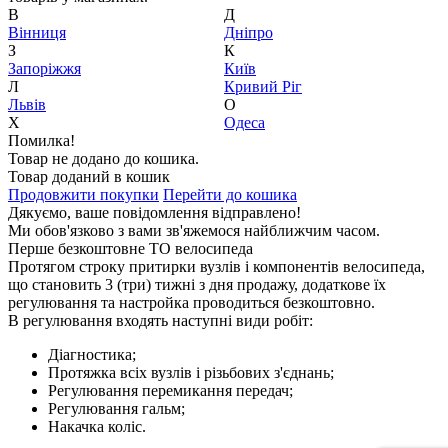
В
Д
Вiнниця
Дніпро
З
К
Запоріжжя
Київ
Л
Кривий Ріг
Львів
О
Х
Одеса
Помилка!
Товар не додано до кошика.
Товар доданий в кошик
Продовжити покупки
Перейти до кошика
Дякуємо, ваше повідомлення відправлено!
Ми обов'язково з вами зв'яжемося найближчим часом.
Перше безкоштовне ТО велосипеда
Протягом строку притирки вузлів і компонентів велосипеда,
що становить 3 (три) тижні з дня продажу, додаткове їх
регулювання та настройка проводиться безкоштовно.
В регулювання входять наступні види робіт:
Діагностика;
Протяжка всіх вузлів і різьбових з'єднань;
Регулювання перемикання передач;
Регулювання гальм;
Накачка коліс.