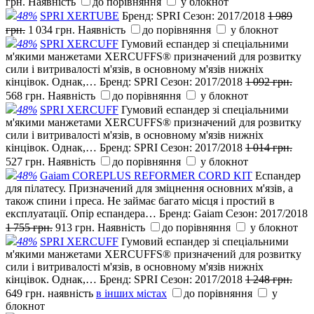
грн.
Наявність
до порівняння
у блокнот
48%
SPRI XERTUBE
Бренд:
SPRI
Сезон:
2017/2018
1 989
грн.
1 034 грн.
Наявність
до порівняння
у блокнот
48%
SPRI XERCUFF
Гумовий еспандер зі спеціальними
м'якими манжетами XERCUFFS® призначений для розвитку
сили і витривалості м'язів, в основному м'язів нижніх
кінцівок. Однак,…
Бренд:
SPRI
Сезон:
2017/2018
1 092 грн.
568 грн.
Наявність
до порівняння
у блокнот
48%
SPRI XERCUFF
Гумовий еспандер зі спеціальними
м'якими манжетами XERCUFFS® призначений для розвитку
сили і витривалості м'язів, в основному м'язів нижніх
кінцівок. Однак,…
Бренд:
SPRI
Сезон:
2017/2018
1 014 грн.
527 грн.
Наявність
до порівняння
у блокнот
48%
Gaiam COREPLUS REFORMER CORD KIT
Еспандер
для пілатесу. Призначений для зміцнення основних м'язів, а
також спини і преса. Не займає багато місця і простий в
експлуатації. Опір еспандера…
Бренд:
Gaiam
Сезон:
2017/2018
1 755 грн.
913 грн.
Наявність
до порівняння
у блокнот
48%
SPRI XERCUFF
Гумовий еспандер зі спеціальними
м'якими манжетами XERCUFFS® призначений для розвитку
сили і витривалості м'язів, в основному м'язів нижніх
кінцівок. Однак,…
Бренд:
SPRI
Сезон:
2017/2018
1 248 грн.
649 грн.
наявність
в інших містах
до порівняння
у
блокнот