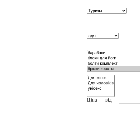
Ціна
від