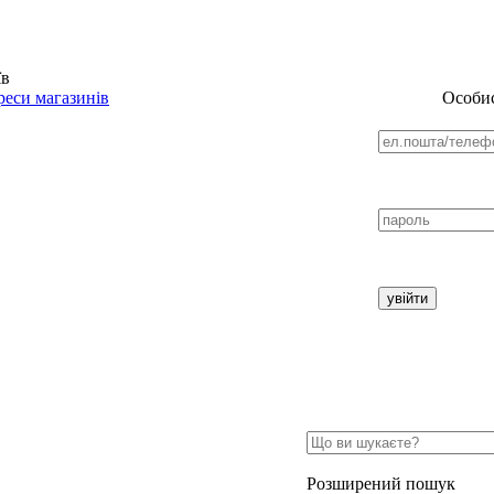
їв
еси магазинів
Особис
Розширений пошук