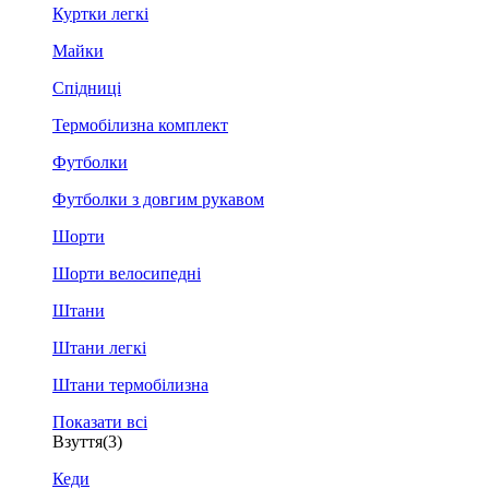
Куртки легкі
Майки
Спідниці
Термобілизна комплект
Футболки
Футболки з довгим рукавом
Шорти
Шорти велосипедні
Штани
Штани легкі
Штани термобілизна
Показати всі
Взуття
(3)
Кеди