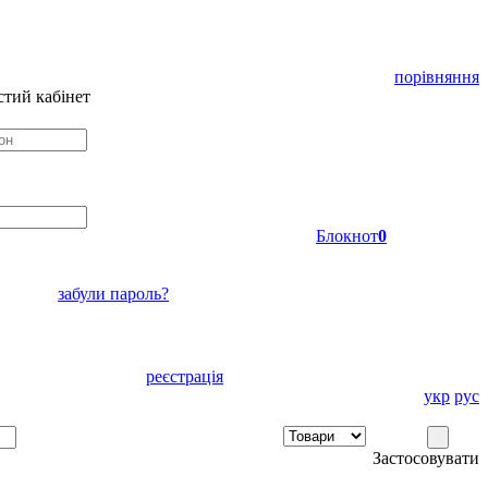
порівняння
тий кабінет
Блокнот
0
забули пароль?
реєстрація
укр
рус
Застосовувати