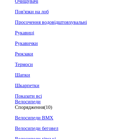
Очищувачі
Пов'язки на лоб
Просочення водовідштовхувальні
Рукавиці
Рукавички
Рюкзаки
Термоси
Шапки
Шкарпетки
Показати всі
Велосипеди
Спорядження
(10)
Велосипеди BMX
Велосипеди беговел
Велосипеди гірські