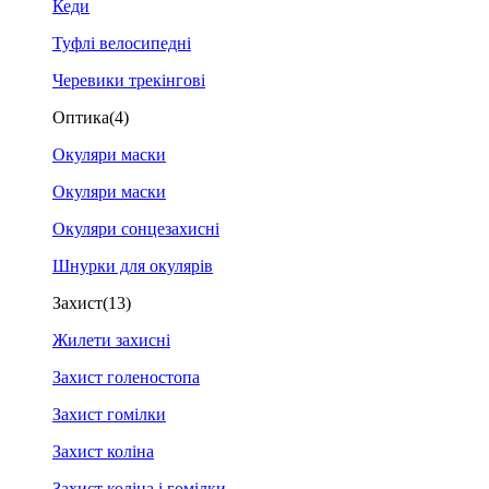
Кеди
Туфлі велосипедні
Черевики трекінгові
Оптика
(4)
Окуляри маски
Окуляри маски
Окуляри сонцезахисні
Шнурки для окулярів
Захист
(13)
Жилети захисні
Захист голеностопа
Захист гомілки
Захист коліна
Захист коліна і гомілки