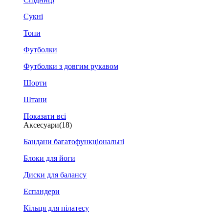
Сукні
Топи
Футболки
Футболки з довгим рукавом
Шорти
Штани
Показати всі
Аксесуари
(18)
Бандани багатофункціональні
Блоки для йоги
Диски для балансу
Еспандери
Кільця для пілатесу