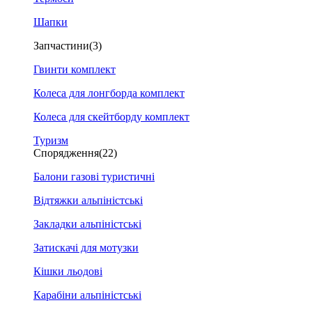
Шапки
Запчастини
(3)
Гвинти комплект
Колеса для лонгборда комплект
Колеса для скейтборду комплект
Туризм
Спорядження
(22)
Балони газові туристичні
Відтяжки альпіністські
Закладки альпіністські
Затискачі для мотузки
Кішки льодові
Карабіни альпіністські