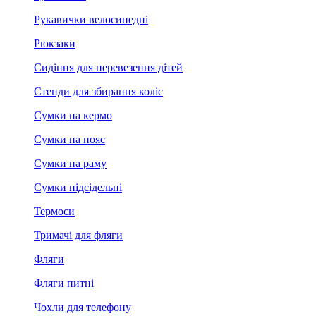
Рукавички велосипедні
Рюкзаки
Сидіння для перевезення дітей
Стенди для збирання коліс
Сумки на кермо
Сумки на пояс
Сумки на раму
Сумки підсідельні
Термоси
Тримачі для фляги
Фляги
Фляги питні
Чохли для телефону