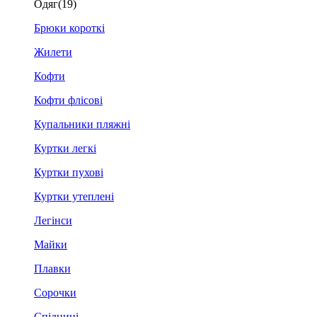
Одяг
(19)
Брюки короткі
Жилети
Кофти
Кофти флісові
Купальники пляжні
Куртки легкі
Куртки пухові
Куртки утеплені
Легінси
Майки
Плавки
Сорочки
Спідниці