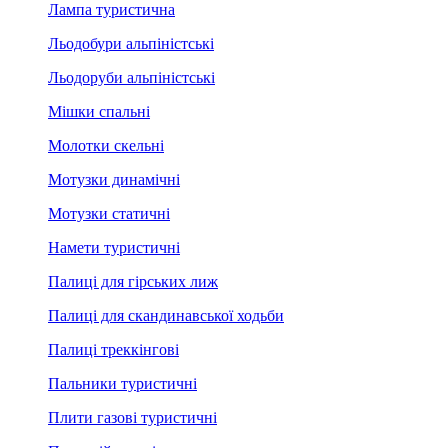
Лампа туристична
Льодобури альпіністські
Льодоруби альпіністські
Мішки спальні
Молотки скельні
Мотузки динамічні
Мотузки статичні
Намети туристичні
Палиці для гірських лиж
Палиці для скандинавської ходьби
Палиці треккінгові
Пальники туристичні
Плити газові туристичні