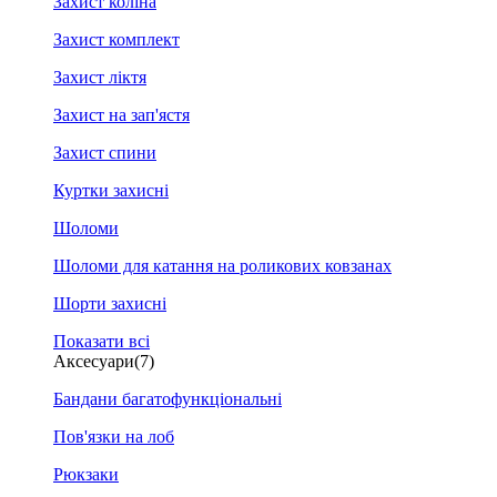
Захист коліна
Захист комплект
Захист ліктя
Захист на зап'ястя
Захист спини
Куртки захисні
Шоломи
Шоломи для катання на роликових ковзанах
Шорти захисні
Показати всі
Аксесуари
(7)
Бандани багатофункціональні
Пов'язки на лоб
Рюкзаки