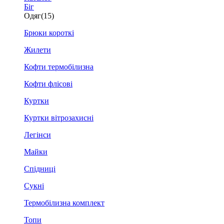
Біг
Одяг
(15)
Брюки короткі
Жилети
Кофти термобілизна
Кофти флісові
Куртки
Куртки вітрозахисні
Легінси
Майки
Спідниці
Сукні
Термобілизна комплект
Топи