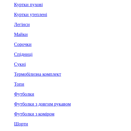
Куртки пухові
Куртки утеплені
Легінси
Майки
Сорочки
Спідниці
Сукні
Термобілизна комплект
Топи
Футболки
Футболки з довгим рукавом
Футболки з коміром
Шорти