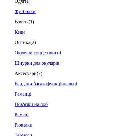
Одяг
(1)
Футболки
Взуття
(1)
Кеди
Оптика
(2)
Окуляри сонцезахисні
Шнурки для окулярів
Аксесуари
(7)
Бандани багатофункціональні
Гаманці
Пов'язки на лоб
Ремені
Рюкзаки
Термоси