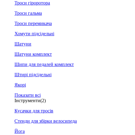
Троси гіроротора
Троси гальма
Троси перемикача
Хомути підсідельні
Шатуни
Шатуни комплект
Шипи для педалей комплект
Штирі підсідельні
Якорі
Показати всі
Інструменти
(2)
Кусачки для тросів
Стенди для збірки велосипеда
Йога