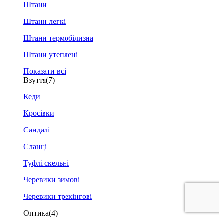
Штани
Штани легкі
Штани термобілизна
Штани утеплені
Показати всі
Взуття
(7)
Кеди
Кросівки
Сандалі
Сланці
Туфлі скельні
Черевики зимові
Черевики трекінгові
Оптика
(4)