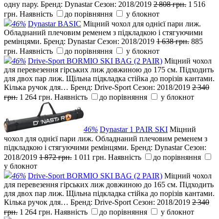
одну пару.
Бренд:
Dynastar
Сезон:
2018/2019
2 808 грн.
1 516
грн.
Наявність
до порівняння
у блокнот
46%
Dynastar BASIC
Міцний чохол для однієї пари лиж.
Обладнаний плечовим ременем з підкладкою і стягуючими
ремінцями.
Бренд:
Dynastar
Сезон:
2018/2019
1 638 грн.
885
грн.
Наявність
до порівняння
у блокнот
46%
Drive-Sport BORMIO SKI BAG (2 PAIR)
Міцний чохол
для перевезення гірських лиж довжиною до 175 см. Підходить
для двох пар лиж. Щільна підкладка стійка до порізів кантами.
Кілька ручок для…
Бренд:
Drive-Sport
Сезон:
2018/2019
2 340
грн.
1 264 грн.
Наявність
до порівняння
у блокнот
46%
Dynastar 1 PAIR SKI
Міцний
чохол для однієї пари лиж. Обладнаний плечовим ременем з
підкладкою і стягуючими ремінцями.
Бренд:
Dynastar
Сезон:
2018/2019
1 872 грн.
1 011 грн.
Наявність
до порівняння
у блокнот
46%
Drive-Sport BORMIO SKI BAG (2 PAIR)
Міцний чохол
для перевезення гірських лиж довжиною до 165 см. Підходить
для двох пар лиж. Щільна підкладка стійка до порізів кантами.
Кілька ручок для…
Бренд:
Drive-Sport
Сезон:
2018/2019
2 340
грн.
1 264 грн.
Наявність
до порівняння
у блокнот