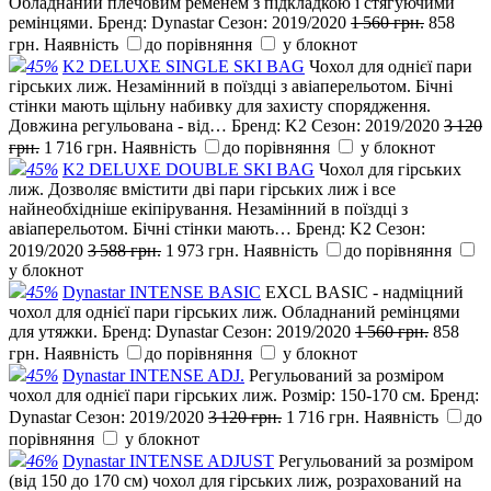
Обладнаний плечовим ременем з підкладкою і стягуючими
ремінцями.
Бренд:
Dynastar
Сезон:
2019/2020
1 560 грн.
858
грн.
Наявність
до порівняння
у блокнот
45%
K2 DELUXE SINGLE SKI BAG
Чохол для однієї пари
гірських лиж. Незамінний в поїздці з авіаперельотом. Бічні
стінки мають щільну набивку для захисту спорядження.
Довжина регульована - від…
Бренд:
K2
Сезон:
2019/2020
3 120
грн.
1 716 грн.
Наявність
до порівняння
у блокнот
45%
K2 DELUXE DOUBLE SKI BAG
Чохол для гірських
лиж. Дозволяє вмістити дві пари гірських лиж і все
найнеобхідніше екіпірування. Незамінний в поїздці з
авіаперельотом. Бічні стінки мають…
Бренд:
K2
Сезон:
2019/2020
3 588 грн.
1 973 грн.
Наявність
до порівняння
у блокнот
45%
Dynastar INTENSE BASIC
EXCL BASIC - надміцний
чохол для однієї пари гірських лиж. Обладнаний ремінцями
для утяжки.
Бренд:
Dynastar
Сезон:
2019/2020
1 560 грн.
858
грн.
Наявність
до порівняння
у блокнот
45%
Dynastar INTENSE ADJ.
Регульований за розміром
чохол для однієї пари гірських лиж. Розмір: 150-170 см.
Бренд:
Dynastar
Сезон:
2019/2020
3 120 грн.
1 716 грн.
Наявність
до
порівняння
у блокнот
46%
Dynastar INTENSE ADJUST
Регульований за розміром
(від 150 до 170 см) чохол для гірських лиж, розрахований на