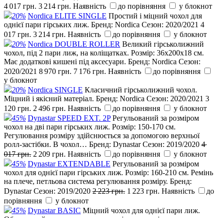
4 017 грн.
3 214 грн.
Наявність
до порівняння
у блокнот
20%
Nordica ELITE SINGLE
Простий і міцний чохол для
однієї пари гірських лиж.
Бренд:
Nordica
Сезон:
2020/2021
4
017 грн.
3 214 грн.
Наявність
до порівняння
у блокнот
20%
Nordica DOUBLE ROLLER
Великий гірськолижний
чохол, під 2 пари лиж, на коліщатках. Розмір: 36x200x18 см.
Має додаткові кишені під аксесуари.
Бренд:
Nordica
Сезон:
2020/2021
8 970 грн.
7 176 грн.
Наявність
до порівняння
у блокнот
20%
Nordica SINGLE
Класичний гірськолижний чохол.
Міцний і якісний матеріал.
Бренд:
Nordica
Сезон:
2020/2021
3
120 грн.
2 496 грн.
Наявність
до порівняння
у блокнот
45%
Dynastar SPEED EXT. 2P
Регульований за розміром
чохол на дві пари гірських лиж. Розмір: 150-170 см.
Регулювання розміру здійснюється за допомогою верхньої
ролл-застібки. В чохол…
Бренд:
Dynastar
Сезон:
2019/2020
4
017 грн.
2 209 грн.
Наявність
до порівняння
у блокнот
45%
Dynastar EXTENDABLE
Регульований за розміром
чохол для однієї пари гірських лиж. Розмір: 160-210 см. Ремінь
на плече, петльова система регулювання розміру.
Бренд:
Dynastar
Сезон:
2019/2020
2 223 грн.
1 223 грн.
Наявність
до
порівняння
у блокнот
45%
Dynastar BASIC
Міцний чохол для однієї пари лиж.