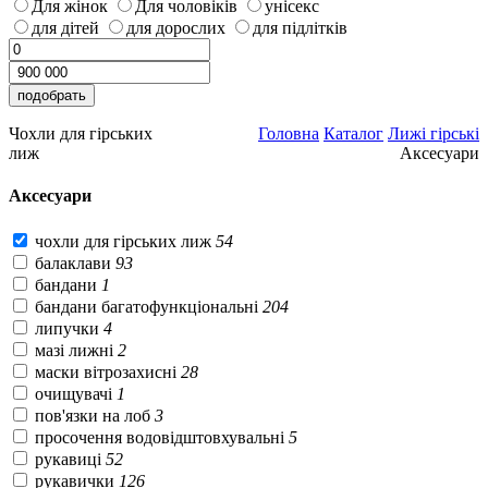
Для жінок
Для чоловіків
унісекс
для дітей
для дорослих
для підлітків
Чохли для гірських
Головна
Каталог
Лижі гірські
лиж
Аксесуари
Аксесуари
чохли для гірських лиж
54
балаклави
93
бандани
1
бандани багатофункціональні
204
липучки
4
мазі лижні
2
маски вітрозахисні
28
очищувачі
1
пов'язки на лоб
3
просочення водовідштовхувальні
5
рукавиці
52
рукавички
126