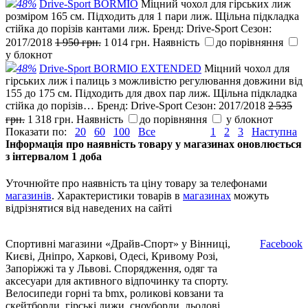
48%
Drive-Sport BORMIO
Міцний чохол для гірських лиж
розміром 165 см. Підходить для 1 пари лиж. Щільна підкладка
стійка до порізів кантами лиж.
Бренд:
Drive-Sport
Сезон:
2017/2018
1 950 грн.
1 014 грн.
Наявність
до порівняння
у блокнот
48%
Drive-Sport BORMIO EXTENDED
Міцний чохол для
гірських лиж і палиць з можливістю регулювання довжини від
155 до 175 см. Підходить для двох пар лиж. Щільна підкладка
стійка до порізів…
Бренд:
Drive-Sport
Сезон:
2017/2018
2 535
грн.
1 318 грн.
Наявність
до порівняння
у блокнот
Показати по:
20
60
100
Все
1
2
3
Наступна
Інформація про наявність товару у магазинах оновлюється
з інтервалом 1 доба
Уточнюйте про наявність та ціну товару за телефонами
магазинів
. Характеристики товарів в
магазинах
можуть
відрізнятися від наведених на сайті
Спортивні магазини «Драйв-Спорт» у Вінниці,
Facebook
Києві, Дніпро, Харкові, Одесі, Кривому Розі,
Запоріжжі та у Львові. Спорядження, одяг та
аксесуари для активного відпочинку та спорту.
Велосипеди горні та bmx, роликові ковзани та
скейтборди, гірські лижи, сноуборди, льодові