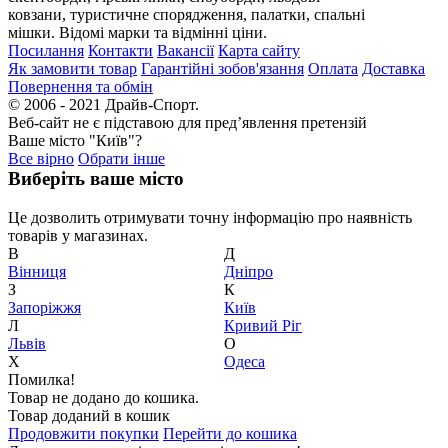
ковзани, туристичне спорядження, палатки, спальні
мішки. Відомі марки та відмінні ціни.
Посилання
Контакти
Вакансії
Карта сайту
Як замовити товар
Гарантійні зобов'язання
Оплата
Доставка
Повернення та обмін
© 2006 - 2021 Драйв-Спорт.
Веб-сайт не є підставою для пред’явлення претензій
Ваше місто "Київ"?
Все вірно
Обрати інше
Виберіть ваше місто
Це дозволить отримувати точну інформацію про наявність
товарів у магазинах.
В
Д
Вiнниця
Дніпро
З
К
Запоріжжя
Київ
Л
Кривий Ріг
Львів
О
Х
Одеса
Помилка!
Товар не додано до кошика.
Товар доданий в кошик
Продовжити покупки
Перейти до кошика