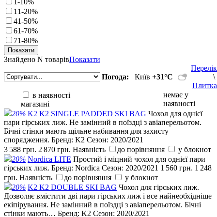
1-10%
11-20%
41-50%
61-70%
71-80%
Знайдено
N товарів
Показати
Перелік
Погода:
Київ
+31°С
\
Плитка
немає у
в наявності
наявності
магазині
20%
K2 K2 SINGLE PADDED SKI BAG
Чохол для однієї
пари гірських лиж. Не замінний в поїздці з авіаперельотом.
Бічні стінки мають щільне набивання для захисту
спорядження.
Бренд:
K2
Сезон:
2020/2021
3 588 грн.
2 870 грн.
Наявність
до порівняння
у блокнот
20%
Nordica LITE
Простий і міцний чохол для однієї пари
гірських лиж.
Бренд:
Nordica
Сезон:
2020/2021
1 560 грн.
1 248
грн.
Наявність
до порівняння
у блокнот
20%
K2 K2 DOUBLE SKI BAG
Чохол для гірських лиж.
Дозволяє вмістити дві пари гірських лиж і все найнеобхідніше
екіпірування. Не замінний в поїздці з авіаперельотом. Бічні
стінки мають…
Бренд:
K2
Сезон:
2020/2021