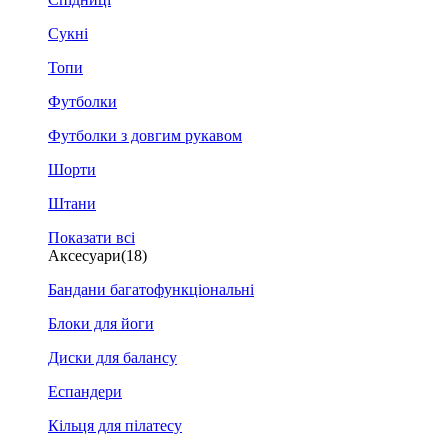
Сукні
Топи
Футболки
Футболки з довгим рукавом
Шорти
Штани
Показати всі
Аксесуари
(18)
Бандани багатофункціональні
Блоки для йоги
Диски для балансу
Еспандери
Кільця для пілатесу