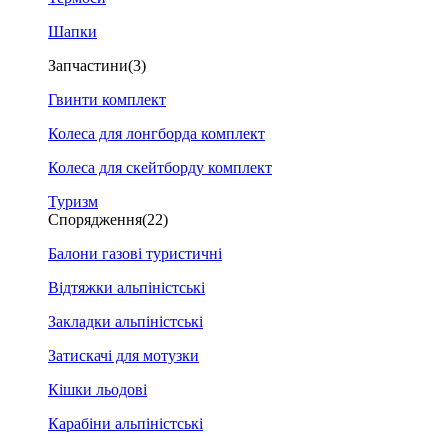
Шапки
Запчастини
(3)
Гвинти комплект
Колеса для лонгборда комплект
Колеса для скейтборду комплект
Туризм
Спорядження
(22)
Балони газові туристичні
Відтяжки альпіністські
Закладки альпіністські
Затискачі для мотузки
Кішки льодові
Карабіни альпіністські