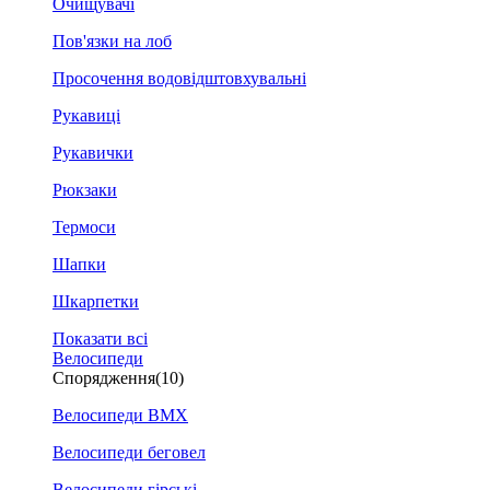
Очищувачі
Пов'язки на лоб
Просочення водовідштовхувальні
Рукавиці
Рукавички
Рюкзаки
Термоси
Шапки
Шкарпетки
Показати всі
Велосипеди
Спорядження
(10)
Велосипеди BMX
Велосипеди беговел
Велосипеди гірські