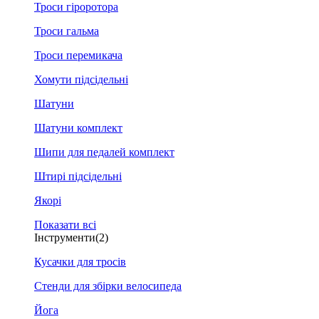
Троси гіроротора
Троси гальма
Троси перемикача
Хомути підсідельні
Шатуни
Шатуни комплект
Шипи для педалей комплект
Штирі підсідельні
Якорі
Показати всі
Інструменти
(2)
Кусачки для тросів
Стенди для збірки велосипеда
Йога