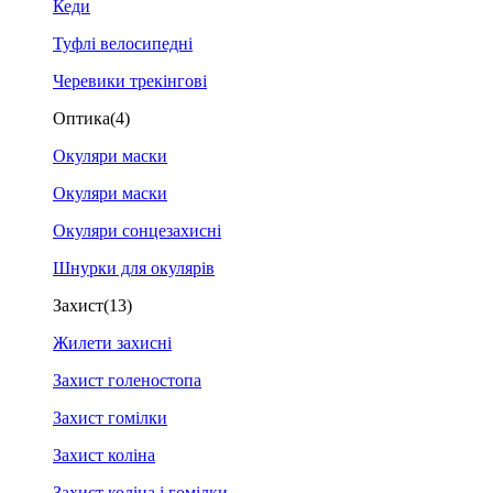
Кеди
Туфлі велосипедні
Черевики трекінгові
Оптика
(4)
Окуляри маски
Окуляри маски
Окуляри сонцезахисні
Шнурки для окулярів
Захист
(13)
Жилети захисні
Захист голеностопа
Захист гомілки
Захист коліна
Захист коліна і гомілки