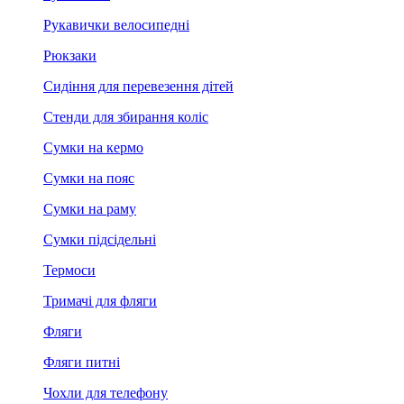
Рукавички велосипедні
Рюкзаки
Сидіння для перевезення дітей
Стенди для збирання коліс
Сумки на кермо
Сумки на пояс
Сумки на раму
Сумки підсідельні
Термоси
Тримачі для фляги
Фляги
Фляги питні
Чохли для телефону