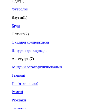
Одяг
(1)
Футболки
Взуття
(1)
Кеди
Оптика
(2)
Окуляри сонцезахисні
Шнурки для окулярів
Аксесуари
(7)
Бандани багатофункціональні
Гаманці
Пов'язки на лоб
Ремені
Рюкзаки
Термоси