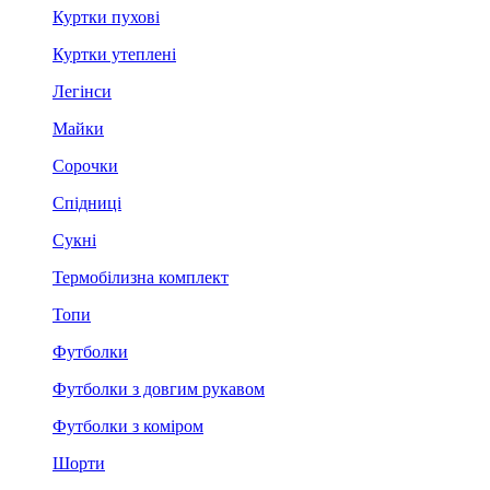
Куртки пухові
Куртки утеплені
Легінси
Майки
Сорочки
Спідниці
Сукні
Термобілизна комплект
Топи
Футболки
Футболки з довгим рукавом
Футболки з коміром
Шорти