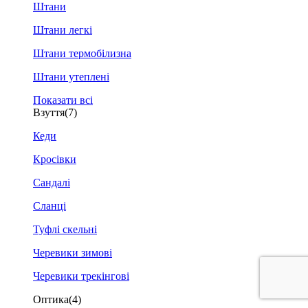
Штани
Штани легкі
Штани термобілизна
Штани утеплені
Показати всі
Взуття
(7)
Кеди
Кросівки
Сандалі
Сланці
Туфлі скельні
Черевики зимові
Черевики трекінгові
Оптика
(4)