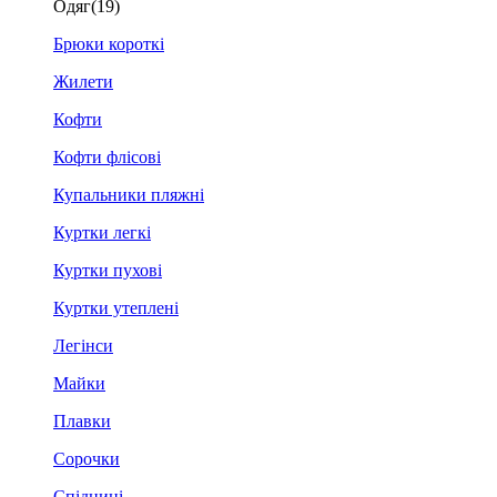
Одяг
(19)
Брюки короткі
Жилети
Кофти
Кофти флісові
Купальники пляжні
Куртки легкі
Куртки пухові
Куртки утеплені
Легінси
Майки
Плавки
Сорочки
Спідниці