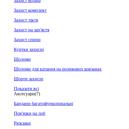
Захист коліна
Захист комплект
Захист ліктя
Захист на зап'ястя
Захист спини
Куртки захисні
Шоломи
Шоломи для катання на роликових ковзанах
Шорти захисні
Показати всі
Аксесуари
(7)
Бандани багатофункціональні
Пов'язки на лоб
Рюкзаки