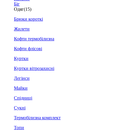
Біг
Одяг
(15)
Брюки короткі
Жилети
Кофти термобілизна
Кофти флісові
Куртки
Куртки вітрозахисні
Легінси
Майки
Спідниці
Сукні
Термобілизна комплект
Топи