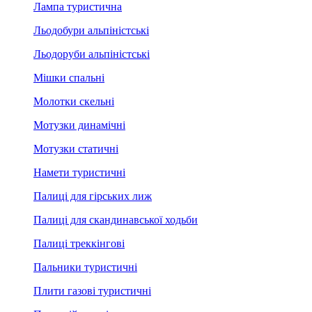
Лампа туристична
Льодобури альпіністські
Льодоруби альпіністські
Мішки спальні
Молотки скельні
Мотузки динамічні
Мотузки статичні
Намети туристичні
Палиці для гірських лиж
Палиці для скандинавської ходьби
Палиці треккінгові
Пальники туристичні
Плити газові туристичні