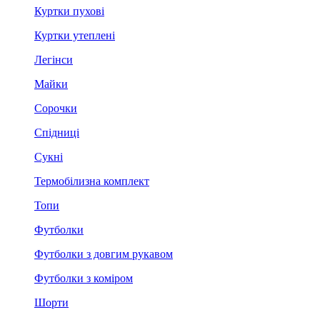
Куртки пухові
Куртки утеплені
Легінси
Майки
Сорочки
Спідниці
Сукні
Термобілизна комплект
Топи
Футболки
Футболки з довгим рукавом
Футболки з коміром
Шорти