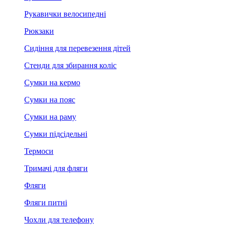
Рукавички велосипедні
Рюкзаки
Сидіння для перевезення дітей
Стенди для збирання коліс
Сумки на кермо
Сумки на пояс
Сумки на раму
Сумки підсідельні
Термоси
Тримачі для фляги
Фляги
Фляги питні
Чохли для телефону