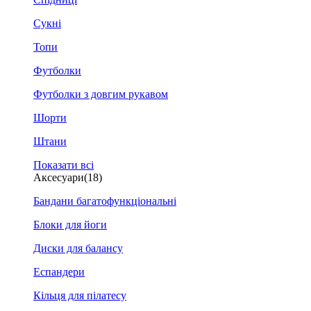
Сукні
Топи
Футболки
Футболки з довгим рукавом
Шорти
Штани
Показати всі
Аксесуари
(18)
Бандани багатофункціональні
Блоки для йоги
Диски для балансу
Еспандери
Кільця для пілатесу