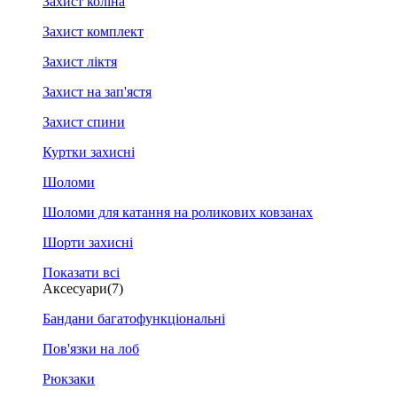
Захист коліна
Захист комплект
Захист ліктя
Захист на зап'ястя
Захист спини
Куртки захисні
Шоломи
Шоломи для катання на роликових ковзанах
Шорти захисні
Показати всі
Аксесуари
(7)
Бандани багатофункціональні
Пов'язки на лоб
Рюкзаки