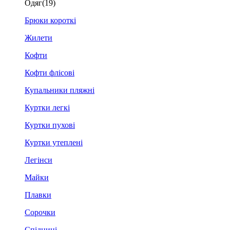
Одяг
(19)
Брюки короткі
Жилети
Кофти
Кофти флісові
Купальники пляжні
Куртки легкі
Куртки пухові
Куртки утеплені
Легінси
Майки
Плавки
Сорочки
Спідниці