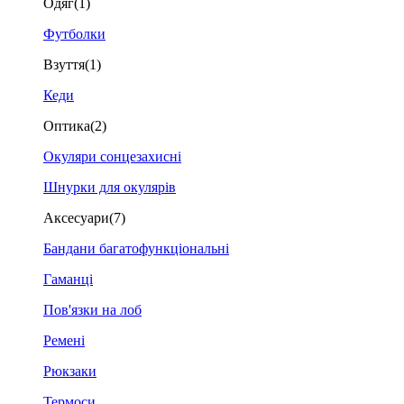
Одяг
(1)
Футболки
Взуття
(1)
Кеди
Оптика
(2)
Окуляри сонцезахисні
Шнурки для окулярів
Аксесуари
(7)
Бандани багатофункціональні
Гаманці
Пов'язки на лоб
Ремені
Рюкзаки
Термоси