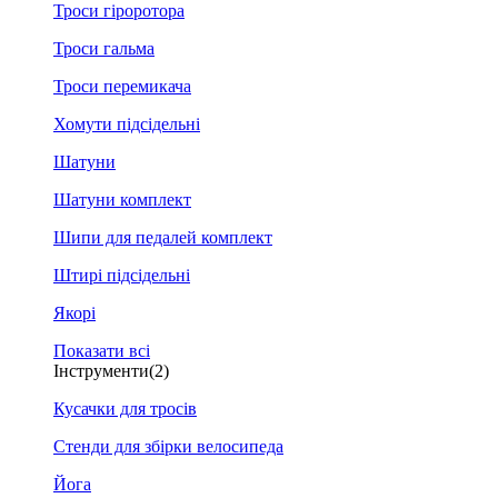
Троси гіроротора
Троси гальма
Троси перемикача
Хомути підсідельні
Шатуни
Шатуни комплект
Шипи для педалей комплект
Штирі підсідельні
Якорі
Показати всі
Інструменти
(2)
Кусачки для тросів
Стенди для збірки велосипеда
Йога