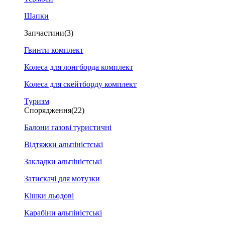
Шапки
Запчастини
(3)
Гвинти комплект
Колеса для лонгборда комплект
Колеса для скейтборду комплект
Туризм
Спорядження
(22)
Балони газові туристичні
Відтяжки альпіністські
Закладки альпіністські
Затискачі для мотузки
Кішки льодові
Карабіни альпіністські