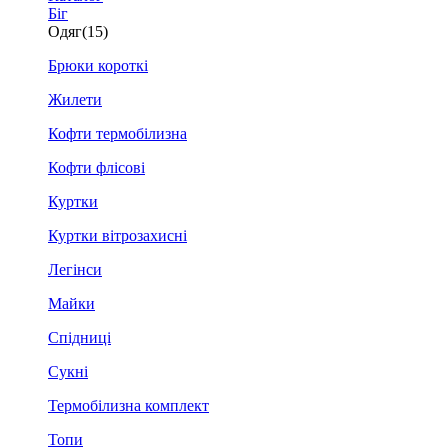
Біг
Одяг
(15)
Брюки короткі
Жилети
Кофти термобілизна
Кофти флісові
Куртки
Куртки вітрозахисні
Легінси
Майки
Спідниці
Сукні
Термобілизна комплект
Топи