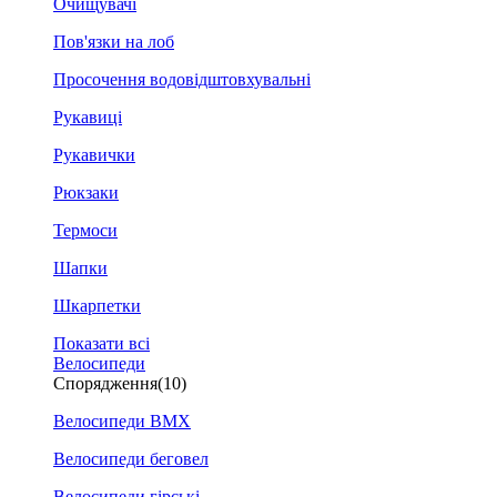
Очищувачі
Пов'язки на лоб
Просочення водовідштовхувальні
Рукавиці
Рукавички
Рюкзаки
Термоси
Шапки
Шкарпетки
Показати всі
Велосипеди
Спорядження
(10)
Велосипеди BMX
Велосипеди беговел
Велосипеди гірські