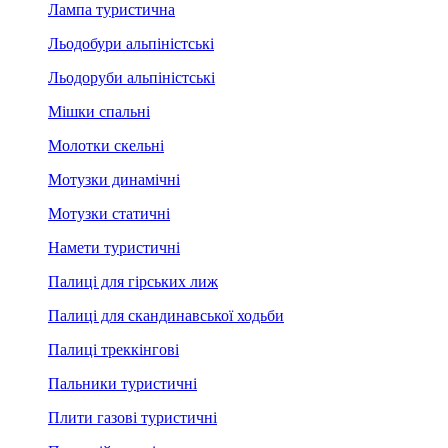
Лампа туристична
Льодобури альпіністські
Льодоруби альпіністські
Мішки спальні
Молотки скельні
Мотузки динамічні
Мотузки статичні
Намети туристичні
Палиці для гірських лиж
Палиці для скандинавської ходьби
Палиці треккінгові
Пальники туристичні
Плити газові туристичні