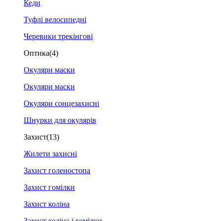
Кеди
Туфлі велосипедні
Черевики трекінгові
Оптика
(4)
Окуляри маски
Окуляри маски
Окуляри сонцезахисні
Шнурки для окулярів
Захист
(13)
Жилети захисні
Захист голеностопа
Захист гомілки
Захист коліна
Захист коліна і гомілки