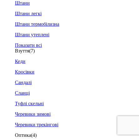
Штани
Штани легкі
Штани термобілизна
Штани утеплені
Показати всі
Взуття
(7)
Кеди
Кросівки
Сандалі
Сланці
Туфлі скельні
Черевики зимові
Черевики трекінгові
Оптика
(4)