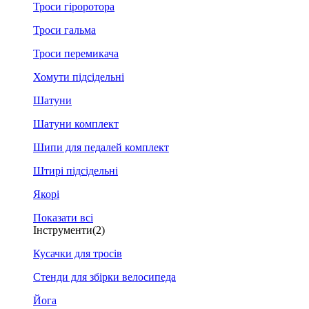
Троси гіроротора
Троси гальма
Троси перемикача
Хомути підсідельні
Шатуни
Шатуни комплект
Шипи для педалей комплект
Штирі підсідельні
Якорі
Показати всі
Інструменти
(2)
Кусачки для тросів
Стенди для збірки велосипеда
Йога