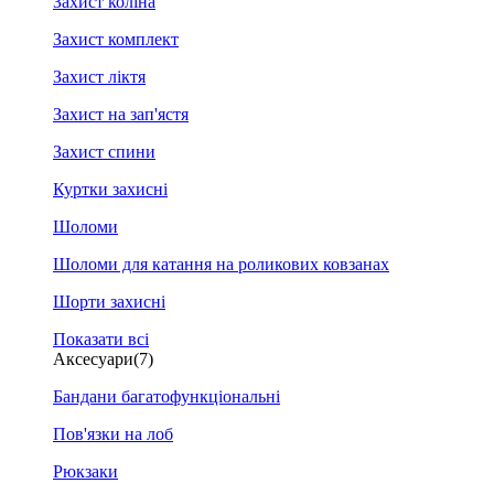
Захист коліна
Захист комплект
Захист ліктя
Захист на зап'ястя
Захист спини
Куртки захисні
Шоломи
Шоломи для катання на роликових ковзанах
Шорти захисні
Показати всі
Аксесуари
(7)
Бандани багатофункціональні
Пов'язки на лоб
Рюкзаки