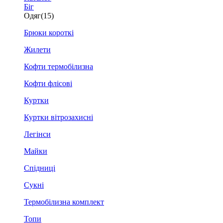
Біг
Одяг
(15)
Брюки короткі
Жилети
Кофти термобілизна
Кофти флісові
Куртки
Куртки вітрозахисні
Легінси
Майки
Спідниці
Сукні
Термобілизна комплект
Топи