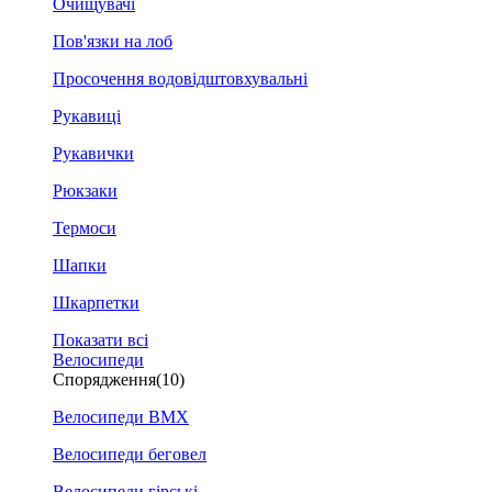
Очищувачі
Пов'язки на лоб
Просочення водовідштовхувальні
Рукавиці
Рукавички
Рюкзаки
Термоси
Шапки
Шкарпетки
Показати всі
Велосипеди
Спорядження
(10)
Велосипеди BMX
Велосипеди беговел
Велосипеди гірські