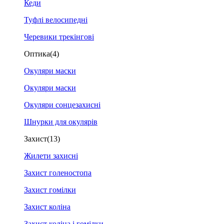
Кеди
Туфлі велосипедні
Черевики трекінгові
Оптика
(4)
Окуляри маски
Окуляри маски
Окуляри сонцезахисні
Шнурки для окулярів
Захист
(13)
Жилети захисні
Захист голеностопа
Захист гомілки
Захист коліна
Захист коліна і гомілки