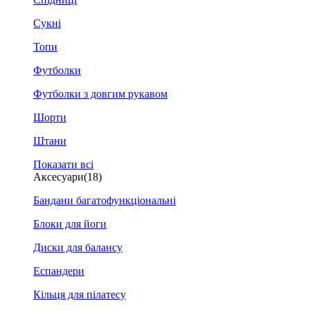
Сукні
Топи
Футболки
Футболки з довгим рукавом
Шорти
Штани
Показати всі
Аксесуари
(18)
Бандани багатофункціональні
Блоки для йоги
Диски для балансу
Еспандери
Кільця для пілатесу