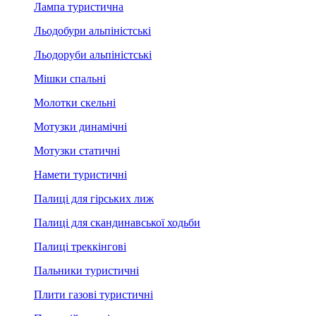
Лампа туристична
Льодобури альпіністські
Льодоруби альпіністські
Мішки спальні
Молотки скельні
Мотузки динамічні
Мотузки статичні
Намети туристичні
Палиці для гірських лиж
Палиці для скандинавської ходьби
Палиці треккінгові
Пальники туристичні
Плити газові туристичні