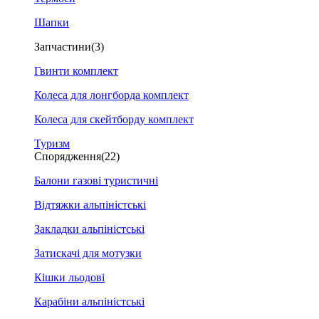
Шапки
Запчастини
(3)
Гвинти комплект
Колеса для лонгборда комплект
Колеса для скейтборду комплект
Туризм
Спорядження
(22)
Балони газові туристичні
Відтяжки альпіністські
Закладки альпіністські
Затискачі для мотузки
Кішки льодові
Карабіни альпіністські