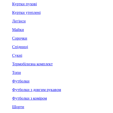
Куртки пухові
Куртки утеплені
Легінси
Майки
Сорочки
Спідниці
Сукні
Термобілизна комплект
Топи
Футболки
Футболки з довгим рукавом
Футболки з коміром
Шорти