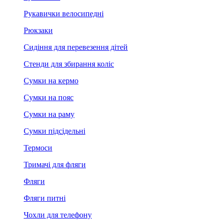
Рукавички велосипедні
Рюкзаки
Сидіння для перевезення дітей
Стенди для збирання коліс
Сумки на кермо
Сумки на пояс
Сумки на раму
Сумки підсідельні
Термоси
Тримачі для фляги
Фляги
Фляги питні
Чохли для телефону