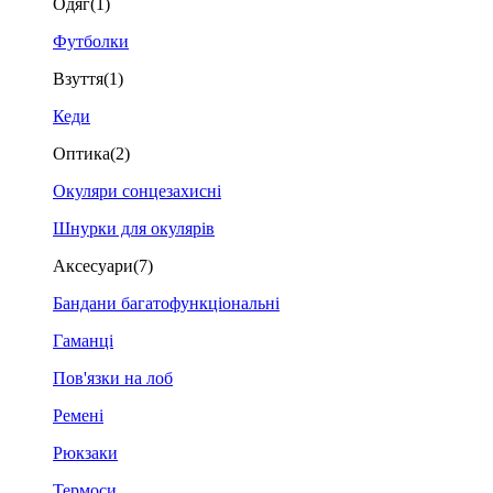
Одяг
(1)
Футболки
Взуття
(1)
Кеди
Оптика
(2)
Окуляри сонцезахисні
Шнурки для окулярів
Аксесуари
(7)
Бандани багатофункціональні
Гаманці
Пов'язки на лоб
Ремені
Рюкзаки
Термоси