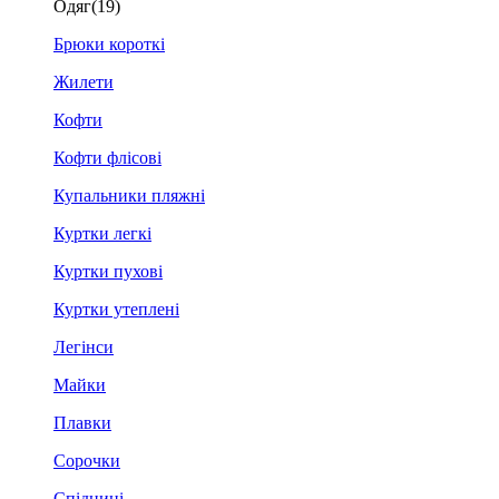
Одяг
(19)
Брюки короткі
Жилети
Кофти
Кофти флісові
Купальники пляжні
Куртки легкі
Куртки пухові
Куртки утеплені
Легінси
Майки
Плавки
Сорочки
Спідниці