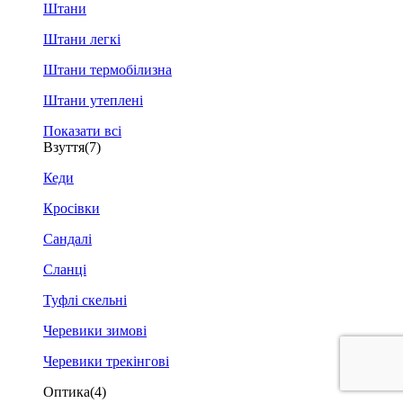
Штани
Штани легкі
Штани термобілизна
Штани утеплені
Показати всі
Взуття
(7)
Кеди
Кросівки
Сандалі
Сланці
Туфлі скельні
Черевики зимові
Черевики трекінгові
Оптика
(4)