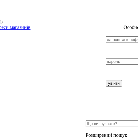
їв
еси магазинів
Особис
Розширений пошук