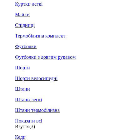
Куртки легкі
Майки
Спідниці
Термобілизна комплект
Футболки
Футболки з довгим рукавом
Шорти
Шорти велосипедні
Штани
Штани легкі
Штани термобілизна
Показати всі
Взуття
(3)
Кеди