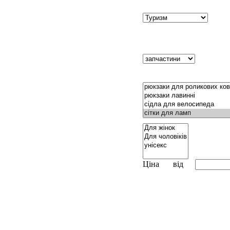
Ціна
від