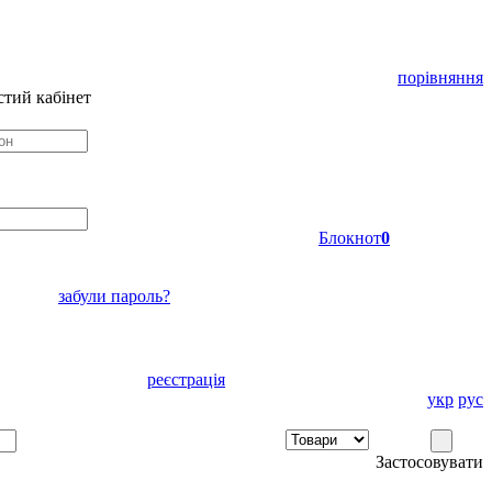
порівняння
тий кабінет
Блокнот
0
забули пароль?
реєстрація
укр
рус
Застосовувати