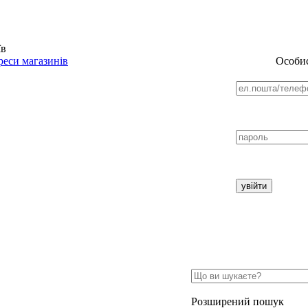
їв
еси магазинів
Особис
Розширений пошук