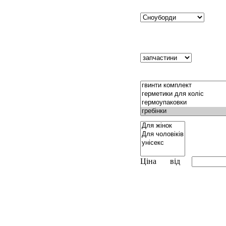
Ціна
від