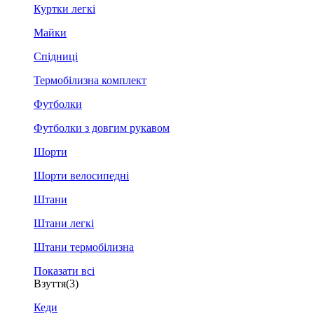
Куртки легкі
Майки
Спідниці
Термобілизна комплект
Футболки
Футболки з довгим рукавом
Шорти
Шорти велосипедні
Штани
Штани легкі
Штани термобілизна
Показати всі
Взуття
(3)
Кеди