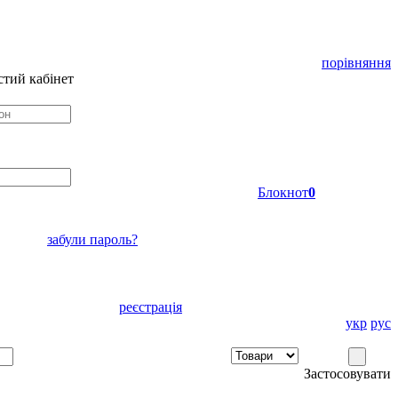
порівняння
тий кабінет
Блокнот
0
забули пароль?
реєстрація
укр
рус
Застосовувати