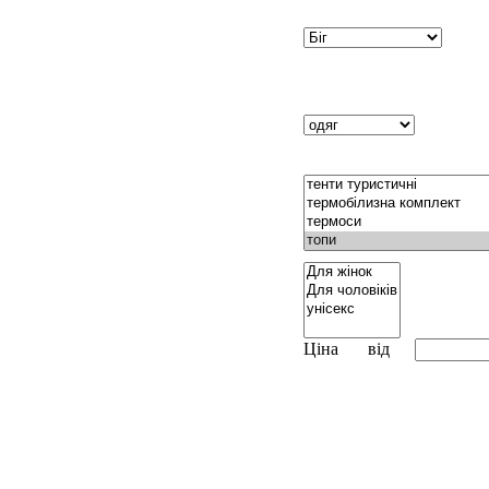
Ціна
від