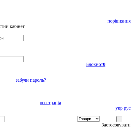
порівняння
тий кабінет
Блокнот
0
забули пароль?
реєстрація
укр
рус
Застосовувати