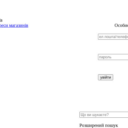
їв
еси магазинів
Особис
Розширений пошук