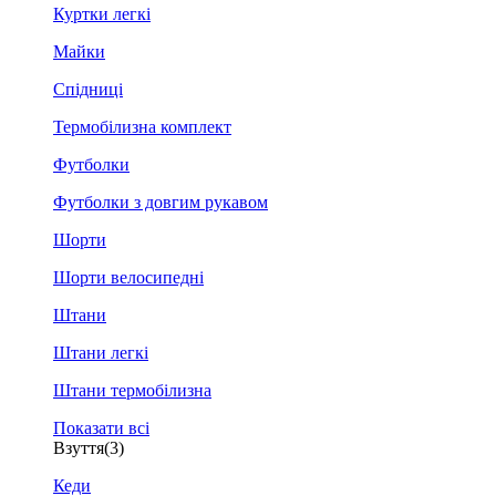
Куртки легкі
Майки
Спідниці
Термобілизна комплект
Футболки
Футболки з довгим рукавом
Шорти
Шорти велосипедні
Штани
Штани легкі
Штани термобілизна
Показати всі
Взуття
(3)
Кеди