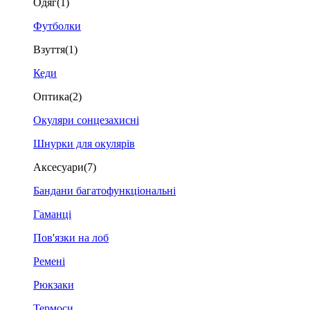
Одяг
(1)
Футболки
Взуття
(1)
Кеди
Оптика
(2)
Окуляри сонцезахисні
Шнурки для окулярів
Аксесуари
(7)
Бандани багатофункціональні
Гаманці
Пов'язки на лоб
Ремені
Рюкзаки
Термоси