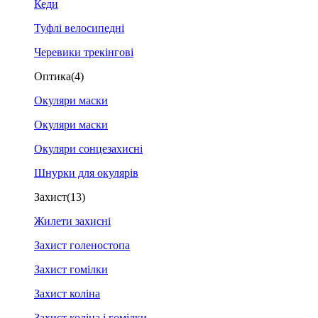
Кеди
Туфлі велосипедні
Черевики трекінгові
Оптика
(4)
Окуляри маски
Окуляри маски
Окуляри сонцезахисні
Шнурки для окулярів
Захист
(13)
Жилети захисні
Захист голеностопа
Захист гомілки
Захист коліна
Захист коліна і гомілки