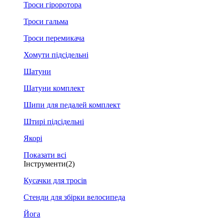
Троси гіроротора
Троси гальма
Троси перемикача
Хомути підсідельні
Шатуни
Шатуни комплект
Шипи для педалей комплект
Штирі підсідельні
Якорі
Показати всі
Інструменти
(2)
Кусачки для тросів
Стенди для збірки велосипеда
Йога