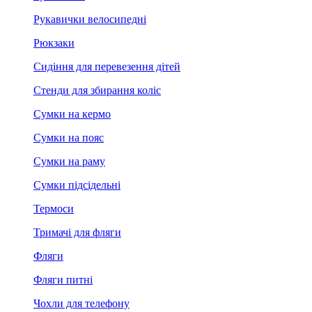
Рукавички велосипедні
Рюкзаки
Сидіння для перевезення дітей
Стенди для збирання коліс
Сумки на кермо
Сумки на пояс
Сумки на раму
Сумки підсідельні
Термоси
Тримачі для фляги
Фляги
Фляги питні
Чохли для телефону