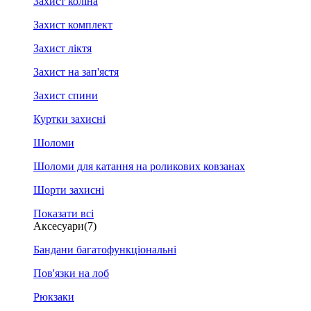
Захист коліна
Захист комплект
Захист ліктя
Захист на зап'ястя
Захист спини
Куртки захисні
Шоломи
Шоломи для катання на роликових ковзанах
Шорти захисні
Показати всі
Аксесуари
(7)
Бандани багатофункціональні
Пов'язки на лоб
Рюкзаки