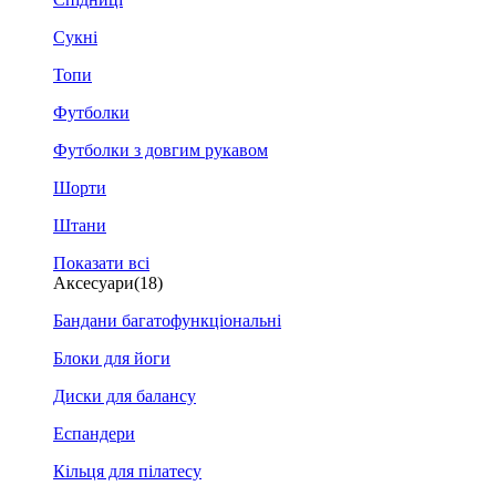
Сукні
Топи
Футболки
Футболки з довгим рукавом
Шорти
Штани
Показати всі
Аксесуари
(18)
Бандани багатофункціональні
Блоки для йоги
Диски для балансу
Еспандери
Кільця для пілатесу