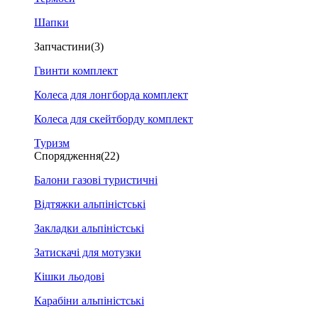
Шапки
Запчастини
(3)
Гвинти комплект
Колеса для лонгборда комплект
Колеса для скейтборду комплект
Туризм
Спорядження
(22)
Балони газові туристичні
Відтяжки альпіністські
Закладки альпіністські
Затискачі для мотузки
Кішки льодові
Карабіни альпіністські