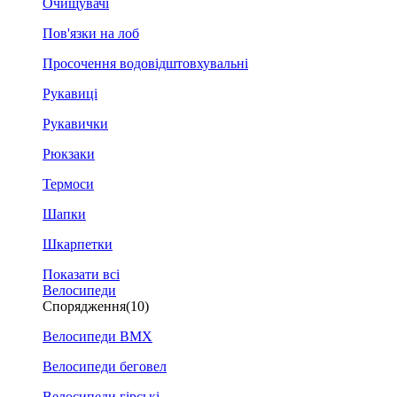
Очищувачі
Пов'язки на лоб
Просочення водовідштовхувальні
Рукавиці
Рукавички
Рюкзаки
Термоси
Шапки
Шкарпетки
Показати всі
Велосипеди
Спорядження
(10)
Велосипеди BMX
Велосипеди беговел
Велосипеди гірські