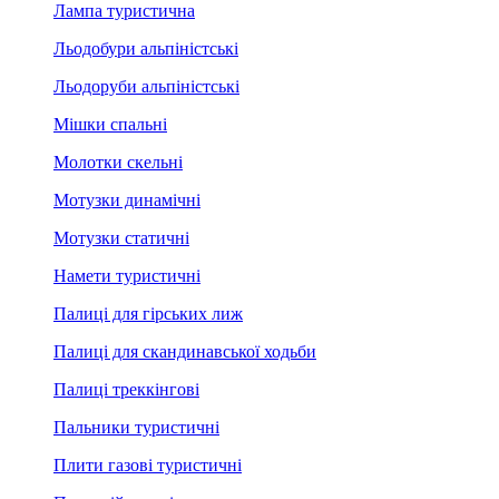
Лампа туристична
Льодобури альпіністські
Льодоруби альпіністські
Мішки спальні
Молотки скельні
Мотузки динамічні
Мотузки статичні
Намети туристичні
Палиці для гірських лиж
Палиці для скандинавської ходьби
Палиці треккінгові
Пальники туристичні
Плити газові туристичні