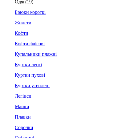
Одяг
(19)
Брюки короткі
Жилети
Кофти
Кофти флісові
Купальники пляжні
Куртки легкі
Куртки пухові
Куртки утеплені
Легінси
Майки
Плавки
Сорочки
Спідниці