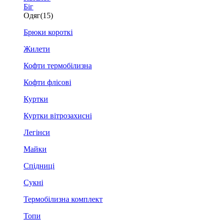
Біг
Одяг
(15)
Брюки короткі
Жилети
Кофти термобілизна
Кофти флісові
Куртки
Куртки вітрозахисні
Легінси
Майки
Спідниці
Сукні
Термобілизна комплект
Топи