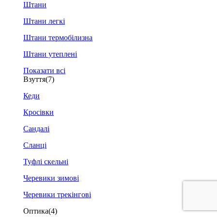
Штани
Штани легкі
Штани термобілизна
Штани утеплені
Показати всі
Взуття
(7)
Кеди
Кросівки
Сандалі
Сланці
Туфлі скельні
Черевики зимові
Черевики трекінгові
Оптика
(4)