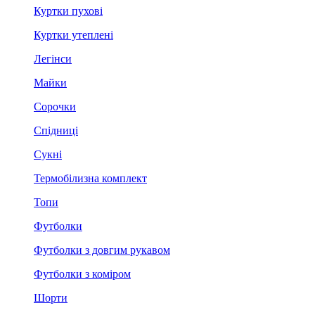
Куртки пухові
Куртки утеплені
Легінси
Майки
Сорочки
Спідниці
Сукні
Термобілизна комплект
Топи
Футболки
Футболки з довгим рукавом
Футболки з коміром
Шорти