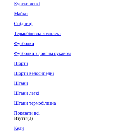
Куртки легкі
Майки
Спідниці
Термобілизна комплект
Футболки
Футболки з довгим рукавом
Шорти
Шорти велосипедні
Штани
Штани легкі
Штани термобілизна
Показати всі
Взуття
(3)
Кеди