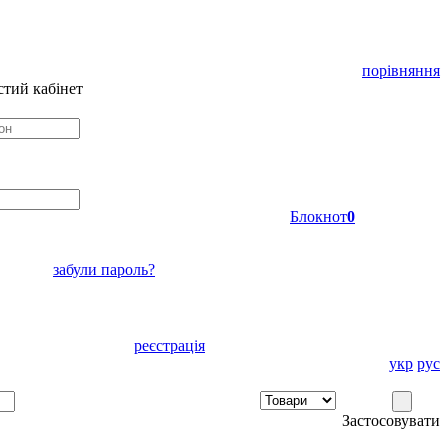
порівняння
тий кабінет
Блокнот
0
забули пароль?
реєстрація
укр
рус
Застосовувати