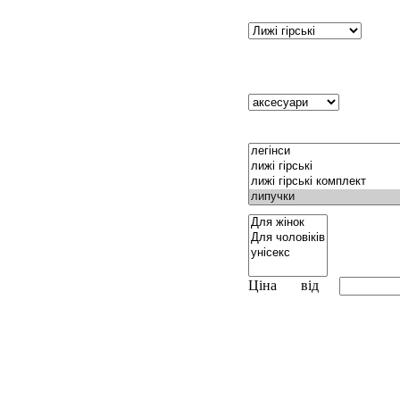
Ціна
від