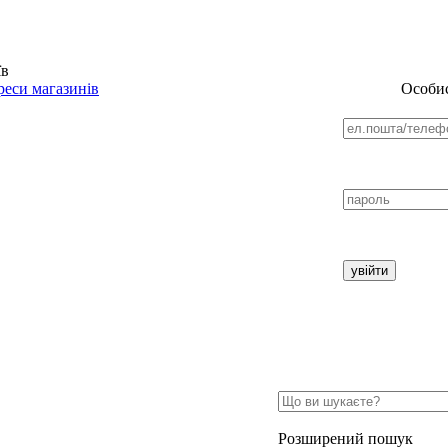
їв
еси магазинів
Особис
Розширений пошук