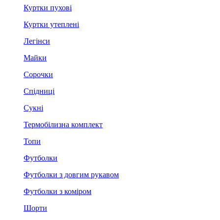
Куртки пухові
Куртки утеплені
Легінси
Майки
Сорочки
Спідниці
Сукні
Термобілизна комплект
Топи
Футболки
Футболки з довгим рукавом
Футболки з коміром
Шорти