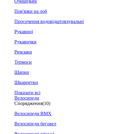
Очищувачі
Пов'язки на лоб
Просочення водовідштовхувальні
Рукавиці
Рукавички
Рюкзаки
Термоси
Шапки
Шкарпетки
Показати всі
Велосипеди
Спорядження
(10)
Велосипеди BMX
Велосипеди беговел
Велосипеди гірські