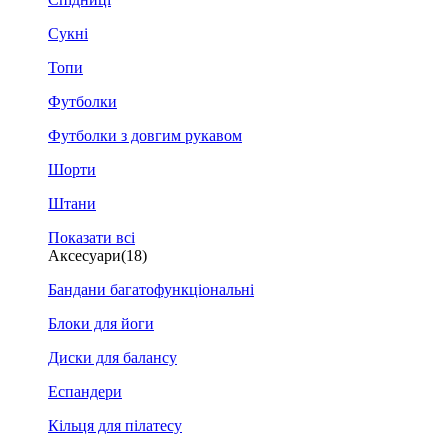
Сукні
Топи
Футболки
Футболки з довгим рукавом
Шорти
Штани
Показати всі
Аксесуари
(18)
Бандани багатофункціональні
Блоки для йоги
Диски для балансу
Еспандери
Кільця для пілатесу