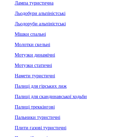
Лампа туристична
Льодобури альпіністські
Льодоруби альпіністські
Мішки спальні
Молотки скельні
Мотузки динамічні
Мотузки статичні
Намети туристичні
Палиці для гірських лиж
Палиці для скандинавської ходьби
Палиці треккінгові
Пальники туристичні
Плити газові туристичні