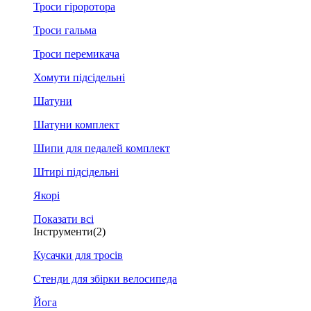
Троси гіроротора
Троси гальма
Троси перемикача
Хомути підсідельні
Шатуни
Шатуни комплект
Шипи для педалей комплект
Штирі підсідельні
Якорі
Показати всі
Інструменти
(2)
Кусачки для тросів
Стенди для збірки велосипеда
Йога