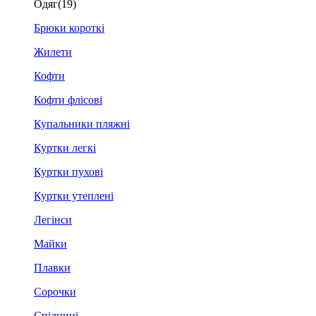
Одяг
(19)
Брюки короткі
Жилети
Кофти
Кофти флісові
Купальники пляжні
Куртки легкі
Куртки пухові
Куртки утеплені
Легінси
Майки
Плавки
Сорочки
Спідниці