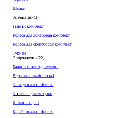
Шапки
Запчастини
(3)
Гвинти комплект
Колеса для лонгборда комплект
Колеса для скейтборду комплект
Туризм
Спорядження
(22)
Балони газові туристичні
Відтяжки альпіністські
Закладки альпіністські
Затискачі для мотузки
Кішки льодові
Карабіни альпіністські