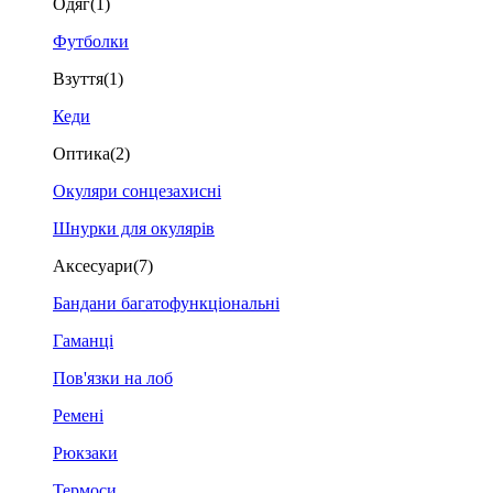
Одяг
(1)
Футболки
Взуття
(1)
Кеди
Оптика
(2)
Окуляри сонцезахисні
Шнурки для окулярів
Аксесуари
(7)
Бандани багатофункціональні
Гаманці
Пов'язки на лоб
Ремені
Рюкзаки
Термоси