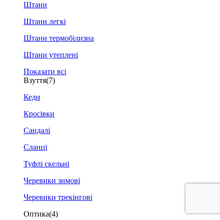
Штани
Штани легкі
Штани термобілизна
Штани утеплені
Показати всі
Взуття
(7)
Кеди
Кросівки
Сандалі
Сланці
Туфлі скельні
Черевики зимові
Черевики трекінгові
Оптика
(4)