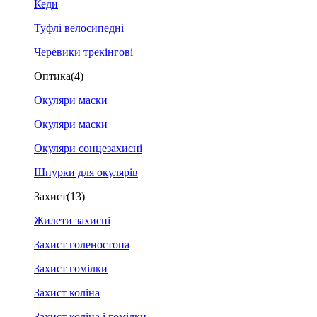
Кеди
Туфлі велосипедні
Черевики трекінгові
Оптика
(4)
Окуляри маски
Окуляри маски
Окуляри сонцезахисні
Шнурки для окулярів
Захист
(13)
Жилети захисні
Захист голеностопа
Захист гомілки
Захист коліна
Захист коліна і гомілки