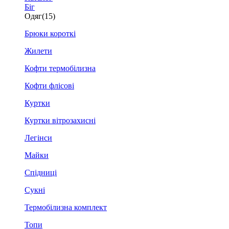
Біг
Одяг
(15)
Брюки короткі
Жилети
Кофти термобілизна
Кофти флісові
Куртки
Куртки вітрозахисні
Легінси
Майки
Спідниці
Сукні
Термобілизна комплект
Топи