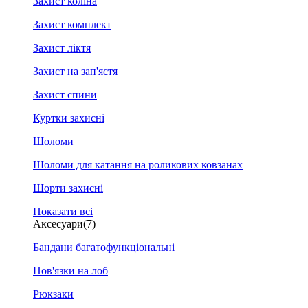
Захист коліна
Захист комплект
Захист ліктя
Захист на зап'ястя
Захист спини
Куртки захисні
Шоломи
Шоломи для катання на роликових ковзанах
Шорти захисні
Показати всі
Аксесуари
(7)
Бандани багатофункціональні
Пов'язки на лоб
Рюкзаки