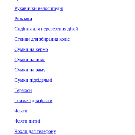
Рукавички велосипедні
Рюкзаки
Сидіння для перевезення дітей
Стенди для збирання коліс
Сумки на кермо
Сумки на пояс
Сумки на раму
Сумки підсідельні
Термоси
Тримачі для фляги
Фляги
Фляги питні
Чохли для телефону