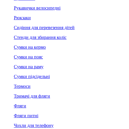
Рукавички велосипедні
Рюкзаки
Сидіння для перевезення дітей
Стенди для збирання коліс
Сумки на кермо
Сумки на пояс
Сумки на раму
Сумки підсідельні
Термоси
Тримачі для фляги
Фляги
Фляги питні
Чохли для телефону