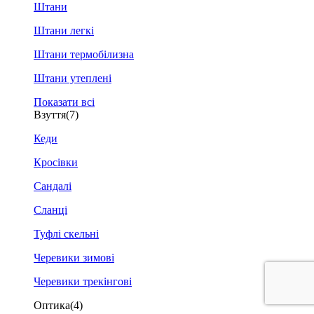
Штани
Штани легкі
Штани термобілизна
Штани утеплені
Показати всі
Взуття
(7)
Кеди
Кросівки
Сандалі
Сланці
Туфлі скельні
Черевики зимові
Черевики трекінгові
Оптика
(4)