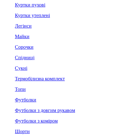
Куртки пухові
Куртки утеплені
Легінси
Майки
Сорочки
Спідниці
Сукні
Термобілизна комплект
Топи
Футболки
Футболки з довгим рукавом
Футболки з коміром
Шорти