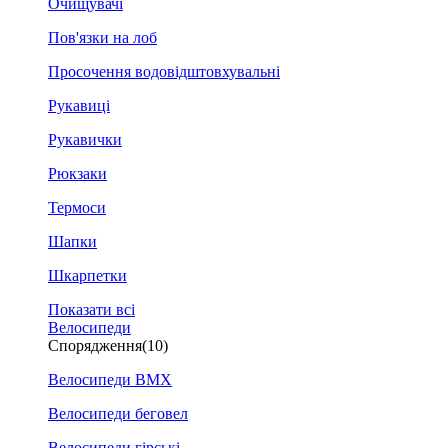
Очищувачі
Пов'язки на лоб
Просочення водовідштовхувальні
Рукавиці
Рукавички
Рюкзаки
Термоси
Шапки
Шкарпетки
Показати всі
Велосипеди
Спорядження
(10)
Велосипеди BMX
Велосипеди беговел
Велосипеди гірські