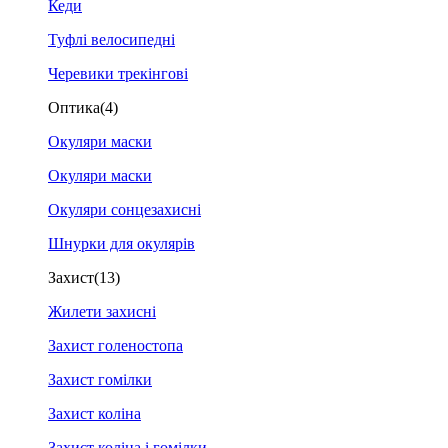
Кеди
Туфлі велосипедні
Черевики трекінгові
Оптика
(4)
Окуляри маски
Окуляри маски
Окуляри сонцезахисні
Шнурки для окулярів
Захист
(13)
Жилети захисні
Захист голеностопа
Захист гомілки
Захист коліна
Захист коліна і гомілки