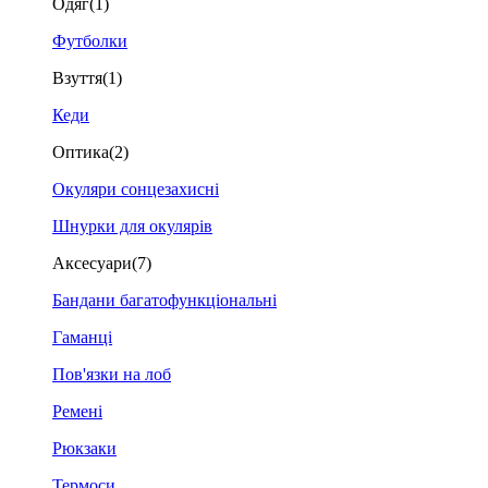
Одяг
(1)
Футболки
Взуття
(1)
Кеди
Оптика
(2)
Окуляри сонцезахисні
Шнурки для окулярів
Аксесуари
(7)
Бандани багатофункціональні
Гаманці
Пов'язки на лоб
Ремені
Рюкзаки
Термоси