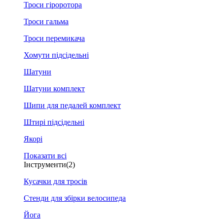
Троси гіроротора
Троси гальма
Троси перемикача
Хомути підсідельні
Шатуни
Шатуни комплект
Шипи для педалей комплект
Штирі підсідельні
Якорі
Показати всі
Інструменти
(2)
Кусачки для тросів
Стенди для збірки велосипеда
Йога