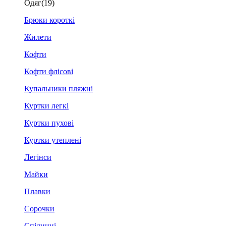
Одяг
(19)
Брюки короткі
Жилети
Кофти
Кофти флісові
Купальники пляжні
Куртки легкі
Куртки пухові
Куртки утеплені
Легінси
Майки
Плавки
Сорочки
Спідниці