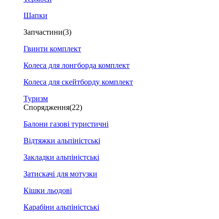
Шапки
Запчастини
(3)
Гвинти комплект
Колеса для лонгборда комплект
Колеса для скейтборду комплект
Туризм
Спорядження
(22)
Балони газові туристичні
Відтяжки альпіністські
Закладки альпіністські
Затискачі для мотузки
Кішки льодові
Карабіни альпіністські