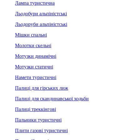
Лампа туристична
Льодобури альпіністські
Льодоруби альпіністські
Мішки спальні
Молотки скельні
Мотузки динамічні
Мотузки статичні
Намети туристичні
Палиці для гірських лиж
Палиці для скандинавської ходьби
Палиці треккінгові
Пальники туристичні
Плити газові туристичні