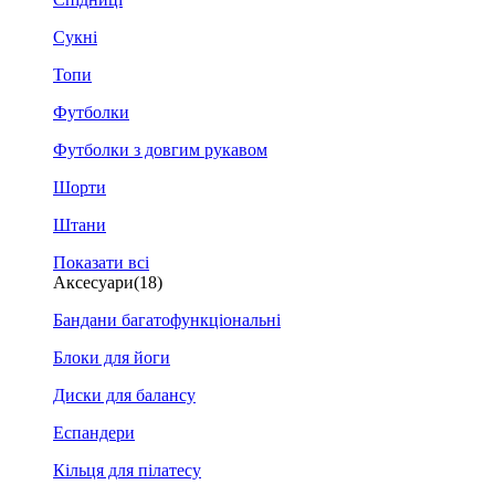
Сукні
Топи
Футболки
Футболки з довгим рукавом
Шорти
Штани
Показати всі
Аксесуари
(18)
Бандани багатофункціональні
Блоки для йоги
Диски для балансу
Еспандери
Кільця для пілатесу