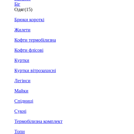
Біг
Одяг
(15)
Брюки короткі
Жилети
Кофти термобілизна
Кофти флісові
Куртки
Куртки вітрозахисні
Легінси
Майки
Спідниці
Сукні
Термобілизна комплект
Топи