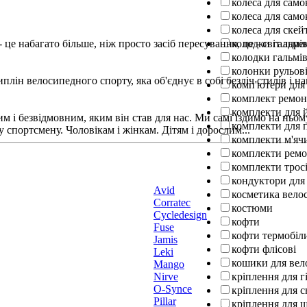
колеса для само
колеса для само
колеса для ске
колодки гальмів
 це набагато більше, ніж просто засіб пересування, це - світ адр
колодки гальмів
колонки рульов
н велосипедного спорту, яка об'єднує в собі безліч стилів і напр
комп'ютери для
комплект ремо
комплекти для 
м і безвідмовним, яким він став для нас. Ми самі їздимо на ньо
комплекти для п
у спортсмену. Чоловікам і жінкам. Дітям і дорослим...
комплекти м'ячи
комплекти ремо
комплекти тросі
кондуктори для
Avid
косметика вело
Corratec
костюми
Cycledesign
кофти
Fuse
кофти термобіл
Jamis
кофти флісові
Leki
кошики для вел
Mango
Nirve
кріплення для г
O-Synce
кріплення для 
Pillar
кріплення для 