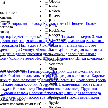
Qloom
чні
Radio
Raiden
окомпьютерів
Reverse
осипеда
Ride
істські
пини
Козирок для шолома
Куртки захисні
Шоломи
Шоломи
Rock
лосипеда
RockShox
сипеда
Roeckl
ідратор
Герметики для коліс
Дзвінки
Дзеркала на кермо
Замки
Rollerblade
а
Комп'ютери для велосипеда
Комплект ремонтний
Косметика
Salt
трозахисні
Масла для вилок
Масла для гальмівних систем
ги
Saucony
 велосипеда
Очищувачі для ланцюга
Підніжки для велосипеда
ні
Сидіння для перевезення дітей
Стенди для збирання коліс
Saxifraga
ичні
ефону
Чохли на велотуфлі
Шапки
Шкарпетки
Щітки комплекти
Schoeffel
Screamer
Shimano
 для велосипеда
і для велосипеда
Гальма обідні
Датчики для велокомпьютера
Sinner
ні
Кабелі для велокомпьютерів
Камери для велосипеда
Каретки
Smith
ві
онки рульові велосипеда
Комплекти ремонтні
Комплекти тросів
Snoli
а
Накінечники сорочки перемикача
Накінечники троса гальма
Speed Stuff
идкостей велосипеда
Покришки для велосипеда
Пружини
лома
SPRI
а
Сорочки гальма
Сорочки перемикача
Спиці для велосипеда
дні
еремикача
Троси гіроротора
Троси гальма
Троси перемикача
Springyard
гборда комплект
Spyder
кових ковзанів комплект
SR Suntour