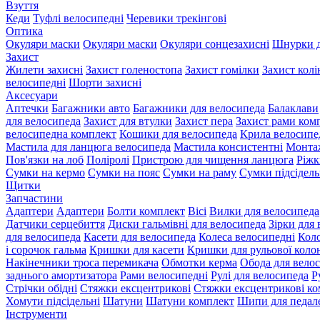
Взуття
Кеди
Туфлі велосипедні
Черевики трекінгові
Оптика
Окуляри маски
Окуляри маски
Окуляри сонцезахисні
Шнурки д
Захист
Жилети захисні
Захист голеностопа
Захист гомілки
Захист колі
велосипедні
Шорти захисні
Аксесуари
Аптечки
Багажники авто
Багажники для велосипеда
Балаклави
для велосипеда
Захист для втулки
Захист пера
Захист рами ком
велосипедна комплект
Кошики для велосипеда
Крила велосипе
Мастила для ланцюга велосипеда
Мастила консистентні
Монта
Пов'язки на лоб
Поліролі
Пристрою для чищення ланцюга
Ріжк
Сумки на кермо
Сумки на пояс
Сумки на раму
Сумки підсідель
Щитки
Запчастини
Адаптери
Адаптери
Болти комплект
Вісі
Вилки для велосипеда
Датчики серцебиття
Диски гальмівні для велосипеда
Зірки для
для велосипеда
Касети для велосипеда
Колеса велосипедні
Коло
і сорочок гальма
Кришки для касети
Кришки для рульової коло
Накінечники троса перемикача
Обмотки керма
Обода для вело
заднього амортизатора
Рами велосипедні
Рулі для велосипеда
Р
Стрічки обідні
Стяжки ексцентрикові
Стяжки ексцентрикові ко
Хомути підсідельні
Шатуни
Шатуни комплект
Шипи для педал
Інструменти