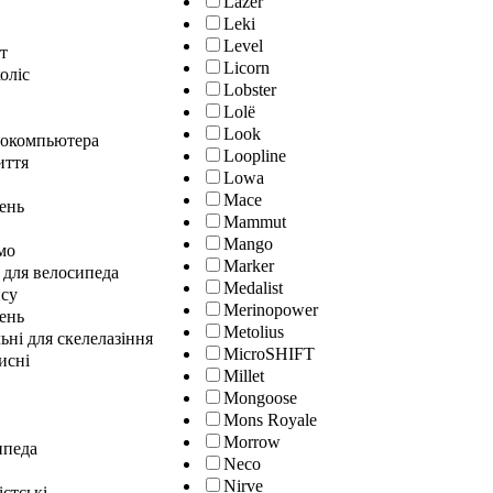
Lazer
Leki
Level
т
Licorn
оліс
Lobster
Lolё
Look
локомпьютера
Loopline
иття
Lowa
Mace
лень
Mammut
Mango
мо
Marker
 для велосипеда
Medalist
нсу
Merinopower
ень
Metolius
ні для скелелазіння
MicroSHIFT
исні
Millet
Mongoose
Mons Royale
Morrow
ипеда
Neco
Nirve
істські