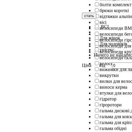
болти комплект
брюки короткі
стать
відтяжки альпін
вісі
ВСІ
велосипеди B
велосипеди бег
Для жінок
велосипеди гірс
Для чоловіків
велосипеди для
унісекс
велосипеди кру
Ничего не найден
велосипеди скл
велосипеди шос
Ціна
від
вижимки для л
викрутки
вилки для вело
виноси керма
втулки для вел
гідратор
гіроротори
гальма дискові 
гальма для ковз
гальма для кріп
гальма обідні