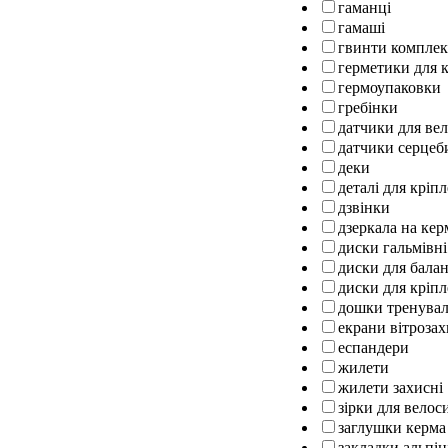
гаманці
гамаші
гвинти комплек
герметики для к
гермоупаковки
гребінки
датчики для ве
датчики серцеб
деки
деталі для кріп
дзвінки
дзеркала на кер
диски гальмівні
диски для бала
диски для кріпл
дошки тренуваль
екрани вітрозах
еспандери
жилети
жилети захисні
зірки для велос
заглушки керма
закладки альпін