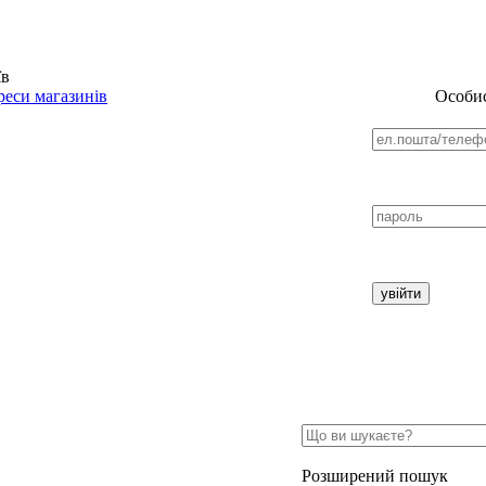
їв
еси магазинів
Особис
Розширений пошук