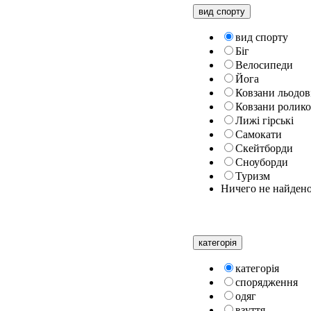
вид спорту
вид спорту
Біг
Велосипеди
Йога
Ковзани льодов
Ковзани ролико
Лижі гірські
Самокати
Скейтборди
Сноуборди
Туризм
Ничего не найден
категорiя
категорiя
спорядження
одяг
взуття