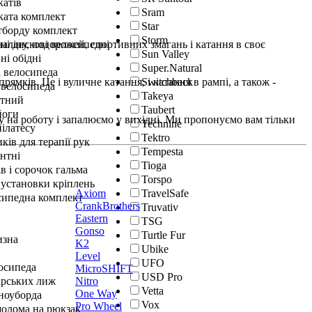
катів
Sram
ката комплект
Star
йтборду комплект
Storm
ні дискові велосипедні
еналіну, подорожей, спортивних змагань і катання в своє
Sun Valley
ні обідні
Super.Natural
і велосипеда
Switchback
ямків. Це і вуличне катання, і катання в рампі, а також -
 велосипеда
Takeya
нтний
Taubert
йоги
му на роботу і запалюємо у вихідні. Ми пропонуємо вам тільки
Technine
ілатесу
Tektro
ків для терапії рук
Tempesta
нтні
Tioga
в і сорочок гальма
Torspo
 установки кріплень
Axiom
TravelSafe
сипедна комплект
CrankBrothers
Truvativ
Eastern
TSG
Gonso
Turtle Fur
изна
K2
Ubike
Level
UFO
осипеда
MicroSHIFT
USD Pro
Nitro
ірських лиж
Vetta
One Way
сноуборда
Vox
Pro Wheel
шолома на рюкзак