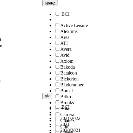
бренд
ВСІ
Active Leisure
Alexrims
Area
і
ATI
ві
Avera
Avid
Axiom
Bakoda
Bataleon
Bickerton
о
Bladerunner
Boreal
рік
Briko
Brooks
ВСІ
Bula
Carrera
2021/2022
Chanex
2021
Chilli
2020/2021
Cleave