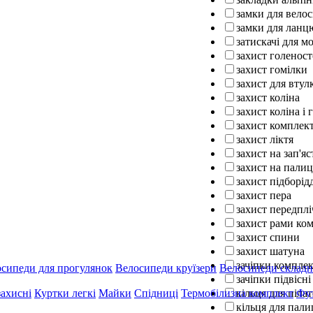
замки для вело
замки для ланц
затискачі для м
захист голенос
захист гомілки
захист для втул
захист коліна
захист коліна і 
захист комплек
захист ліктя
захист на зап'яс
захист на палиц
захист підборід
захист пера
захист передплі
захист рами ко
захист спини
захист шатуна
зачіпки компле
сипеди для прогулянок
Велосипеди круїзери
Велосипеди складн
зачіпки підвісні
кільця для піла
захисні
Куртки легкі
Майки
Спідниці
Термобілизна комплект
Фу
кільця для пали