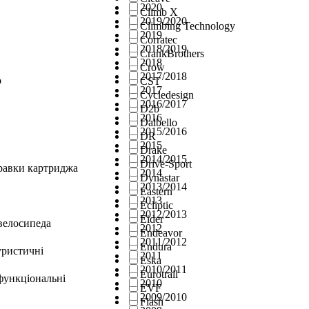
2020
Climb X
2019/2020
Climbing Technology
2019
Corratec
2018/2019
CrankBrothers
2018
Crow
2017/2018
о
CST
2017
Cycledesign
2016/2017
D2b
2016
Dalbello
2015/2016
DR
2015
Drake
2014/2015
Drive-Sport
правки картриджа
2014
Dynastar
2013/2014
Eastern
2013
Ecliptic
2012/2013
Eider
велосипеда
2012
Endeavor
2011/2012
Endura
уристичні
2011
Eska
2010/2011
Eurotrail
функціональні
2010
EVF
2009/2010
Flash