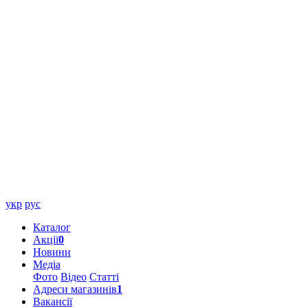
укр
рус
Каталог
Акції
0
Новини
Медіа
Фото
Відео
Статті
Адреси магазинів
1
Вакансії