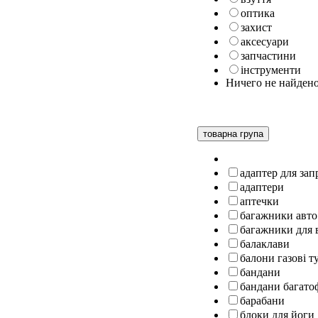
оптика
захист
аксесуари
запчастини
інструменти
Ничего не найден
товарна група
адаптер для за
адаптери
аптечки
багажники авто
багажники для 
балаклави
балони газові т
бандани
бандани багато
барабани
блоки для йоги