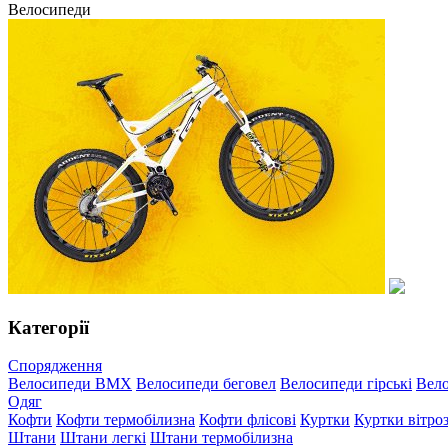
Велосипеди
Категорії
Спорядження
Велосипеди BMX
Велосипеди беговел
Велосипеди гірські
Вело
Одяг
Кофти
Кофти термобілизна
Кофти флісові
Куртки
Куртки вітро
Штани
Штани легкі
Штани термобілизна