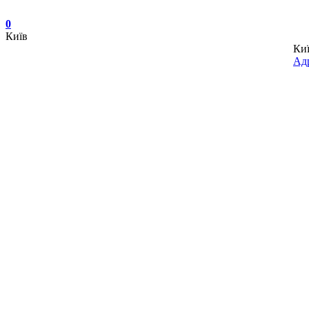
0
Київ
Ки
Адр