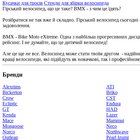
Кусачки для тросів
Стенди для збірки велосипеда
Гірський велосипед, що це таке? BMX - з чим це їдять?
Розібратися не так вже й складно. Гірський велосипед сьогодні -
задоволення.
BMX - Bike Moto eXtreme. Одна з найбільш прогресивних дисциплі
рейсинг. І не думайте, що це дитячий велосипед!
Але це ще не все. Велосипед може стати твоїм другом - надійни
кращі велосипеди, які підійдуть як новачкові, так і професійном
Бренди
Alexrims
ATI
Bickerton
Briko
Crow
CST
Ecliptic
Endura
GT
HAD
Kenda
Lazer
Mace
Mammut
Mongoose
Neco
Norco
Northwave
Outleap
Pearl Izumi