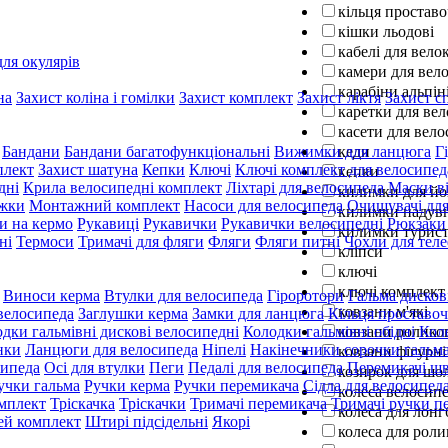
кільця проставо
кішки льодові
кабелі для вел
ля окулярів
камери для вел
карабіни альпін
на
Захист коліна і гомілки
Захист комплект
Захист ліктя
Захист с
каретки для ве
касети для вело
кеди
Бандани
Бандани багатофункціональні
Вижимки для ланцюга
Г
плект
Захист шатуна
Кепки
Ключі
Ключі комплект для велосипед
кепки
дні
Крила велосипедні комплект
Ліхтарі для велосипеда
Маски ві
килимки для йо
жки
Монтажний комплект
Насоси для велосипеда
Очищувачі для
килимки надув
и на кермо
Рукавиці
Рукавички
Рукавички велосипедні
Рюкзаки
килимки турист
ні
Термоси
Тримачі для фляги
Фляги
Фляги питні
Чохли для тел
кліпси
ключі
ключі комплект
Виноси керма
Втулки для велосипеда
Гіроротори
Гальма дисков
ковзани м'які
 велосипеда
Заглушки керма
Замки для ланцюга
Кільця проставоч
ковзани ролико
дки гальмівні дискові велосипедні
Колодки гальмівні обідні
Кол
нки
Ланцюги для велосипеда
Ніпелі
Накінечники сорочки гальм
ковзани фігурні
сипеда
Осі для втулки
Пеги
Педалі для велосипеда
Перемикачі шв
козирок для шо
учки гальма
Ручки керма
Ручки перемикача
Сідла для велосипед
колеса велосипе
мплект
Тріскачка
Тріскачки
Тримачі перемикача
Тримачі ручки п
колеса для лон
ей комплект
Штирі підсідельні
Якорі
колеса для роли