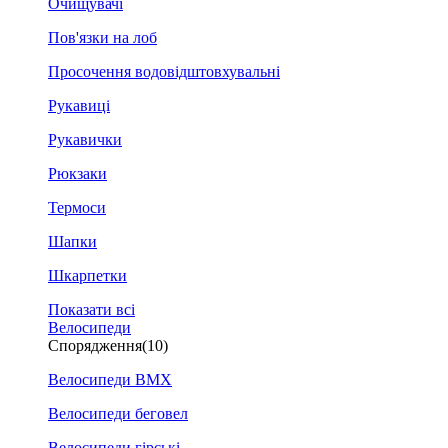
Очищувачі
Пов'язки на лоб
Просочення водовідштовхувальні
Рукавиці
Рукавички
Рюкзаки
Термоси
Шапки
Шкарпетки
Показати всі
Велосипеди
Спорядження
(10)
Велосипеди BMX
Велосипеди беговел
Велосипеди гірські