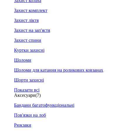
Захист коліна
Захист комплект
Захист ліктя
Захист на зап'ястя
Захист спини
Куртки захисні
Шоломи
Шоломи для катання на роликових ковзанах
Шорти захисні
Показати всі
Аксесуари
(7)
Бандани багатофункціональні
Пов'язки на лоб
Рюкзаки