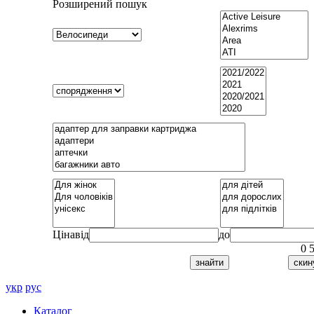
Розширений пошук
Ціна
від
до
0
укр
рус
Каталог