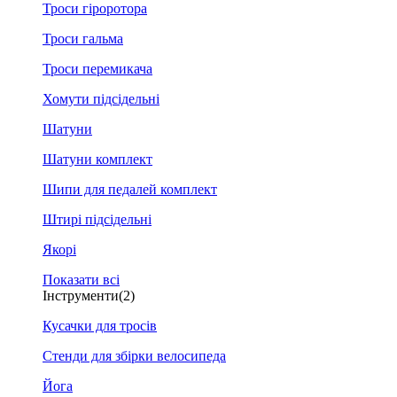
Троси гіроротора
Троси гальма
Троси перемикача
Хомути підсідельні
Шатуни
Шатуни комплект
Шипи для педалей комплект
Штирі підсідельні
Якорі
Показати всі
Інструменти
(2)
Кусачки для тросів
Стенди для збірки велосипеда
Йога