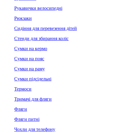
Рукавички велосипедні
Рюкзаки
Сидіння для перевезення дітей
Стенди для збирання коліс
Сумки на кермо
Сумки на пояс
Сумки на раму
Сумки підсідельні
Термоси
Тримачі для фляги
Фляги
Фляги питні
Чохли для телефону