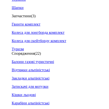
Шапки
Запчастини
(3)
Гвинти комплект
Колеса для лонгборда комплект
Колеса для скейтборду комплект
Туризм
Спорядження
(22)
Балони газові туристичні
Відтяжки альпіністські
Закладки альпіністські
Затискачі для мотузки
Кішки льодові
Карабіни альпіністські