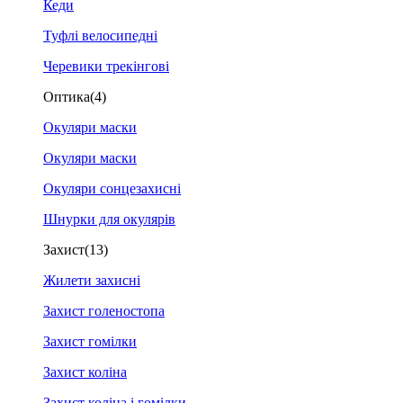
Кеди
Туфлі велосипедні
Черевики трекінгові
Оптика
(4)
Окуляри маски
Окуляри маски
Окуляри сонцезахисні
Шнурки для окулярів
Захист
(13)
Жилети захисні
Захист голеностопа
Захист гомілки
Захист коліна
Захист коліна і гомілки