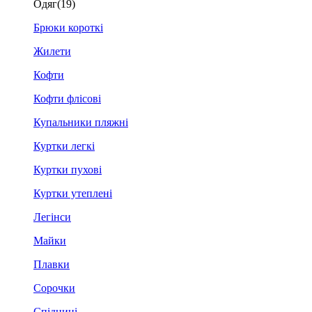
Одяг
(19)
Брюки короткі
Жилети
Кофти
Кофти флісові
Купальники пляжні
Куртки легкі
Куртки пухові
Куртки утеплені
Легінси
Майки
Плавки
Сорочки
Спідниці