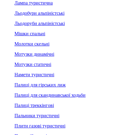
Лампа туристична
Льодобури альпіністські
Льодоруби альпіністські
Мішки спальні
Молотки скельні
Мотузки динамічні
Мотузки статичні
Намети туристичні
Палиці для гірських лиж
Палиці для скандинавської ходьби
Палиці треккінгові
Пальники туристичні
Плити газові туристичні