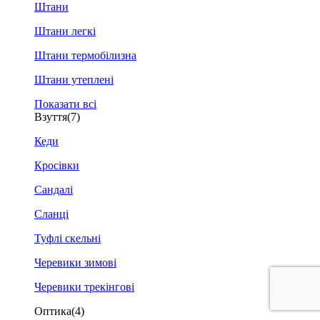
Штани
Штани легкі
Штани термобілизна
Штани утеплені
Показати всі
Взуття
(7)
Кеди
Кросівки
Сандалі
Сланці
Туфлі скельні
Черевики зимові
Черевики трекінгові
Оптика
(4)