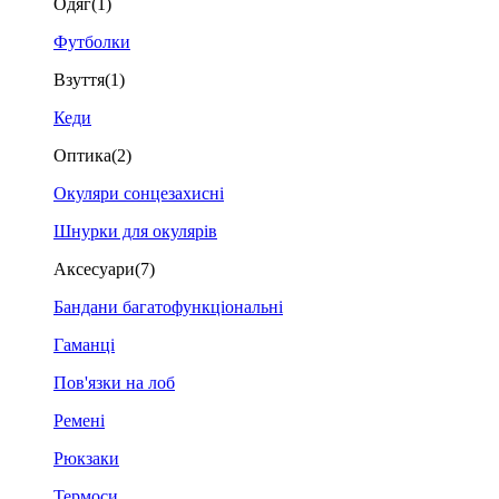
Одяг
(1)
Футболки
Взуття
(1)
Кеди
Оптика
(2)
Окуляри сонцезахисні
Шнурки для окулярів
Аксесуари
(7)
Бандани багатофункціональні
Гаманці
Пов'язки на лоб
Ремені
Рюкзаки
Термоси