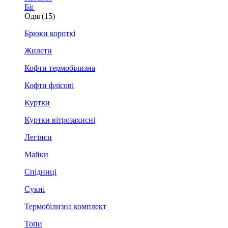
Біг
Одяг
(15)
Брюки короткі
Жилети
Кофти термобілизна
Кофти флісові
Куртки
Куртки вітрозахисні
Легінси
Майки
Спідниці
Сукні
Термобілизна комплект
Топи