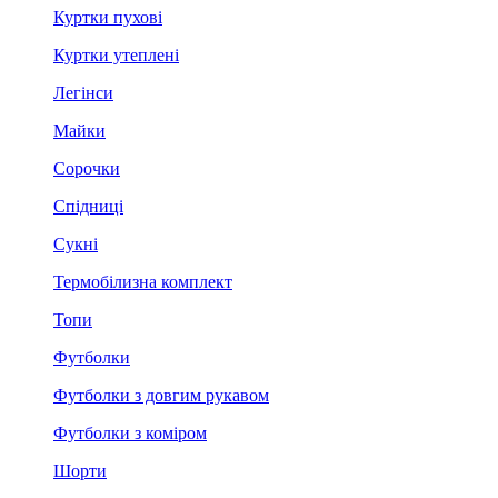
Куртки пухові
Куртки утеплені
Легінси
Майки
Сорочки
Спідниці
Сукні
Термобілизна комплект
Топи
Футболки
Футболки з довгим рукавом
Футболки з коміром
Шорти