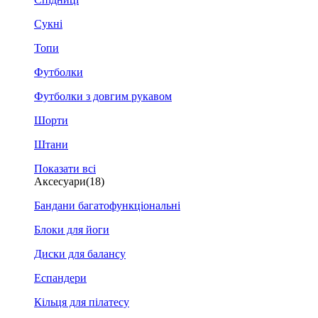
Сукні
Топи
Футболки
Футболки з довгим рукавом
Шорти
Штани
Показати всі
Аксесуари
(18)
Бандани багатофункціональні
Блоки для йоги
Диски для балансу
Еспандери
Кільця для пілатесу