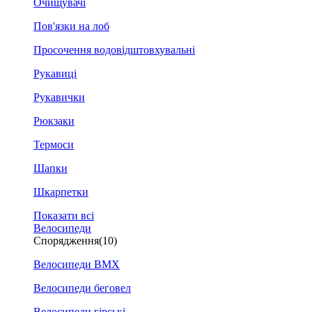
Очищувачі
Пов'язки на лоб
Просочення водовідштовхувальні
Рукавиці
Рукавички
Рюкзаки
Термоси
Шапки
Шкарпетки
Показати всі
Велосипеди
Спорядження
(10)
Велосипеди BMX
Велосипеди беговел
Велосипеди гірські