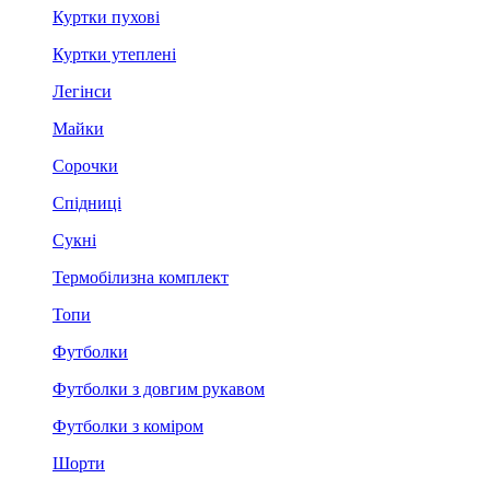
Куртки пухові
Куртки утеплені
Легінси
Майки
Сорочки
Спідниці
Сукні
Термобілизна комплект
Топи
Футболки
Футболки з довгим рукавом
Футболки з коміром
Шорти