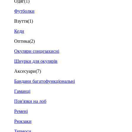
Одяг
(1)
Футболки
Взуття
(1)
Кеди
Оптика
(2)
Окуляри сонцезахисні
Шнурки для окулярів
Аксесуари
(7)
Бандани багатофункціональні
Гаманці
Пов'язки на лоб
Ремені
Рюкзаки
Термоси