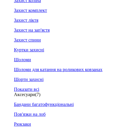
Захист коліна
Захист комплект
Захист ліктя
Захист на зап'ястя
Захист спини
Куртки захисні
Шоломи
Шоломи для катання на роликових ковзанах
Шорти захисні
Показати всі
Аксесуари
(7)
Бандани багатофункціональні
Пов'язки на лоб
Рюкзаки