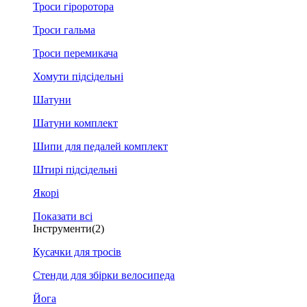
Троси гіроротора
Троси гальма
Троси перемикача
Хомути підсідельні
Шатуни
Шатуни комплект
Шипи для педалей комплект
Штирі підсідельні
Якорі
Показати всі
Інструменти
(2)
Кусачки для тросів
Стенди для збірки велосипеда
Йога