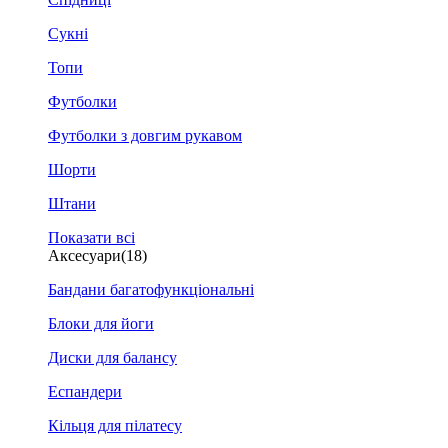
Сукні
Топи
Футболки
Футболки з довгим рукавом
Шорти
Штани
Показати всі
Аксесуари
(18)
Бандани багатофункціональні
Блоки для йоги
Диски для балансу
Еспандери
Кільця для пілатесу