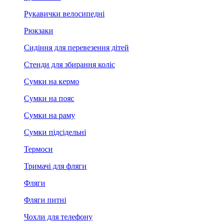
Рукавички велосипедні
Рюкзаки
Сидіння для перевезення дітей
Стенди для збирання коліс
Сумки на кермо
Сумки на пояс
Сумки на раму
Сумки підсідельні
Термоси
Тримачі для фляги
Фляги
Фляги питні
Чохли для телефону