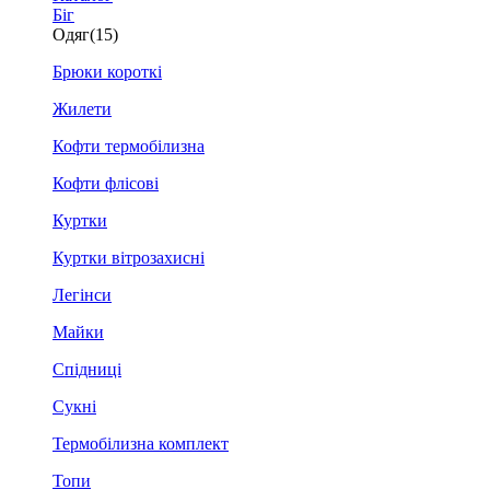
Біг
Одяг
(15)
Брюки короткі
Жилети
Кофти термобілизна
Кофти флісові
Куртки
Куртки вітрозахисні
Легінси
Майки
Спідниці
Сукні
Термобілизна комплект
Топи