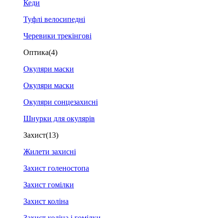
Кеди
Туфлі велосипедні
Черевики трекінгові
Оптика
(4)
Окуляри маски
Окуляри маски
Окуляри сонцезахисні
Шнурки для окулярів
Захист
(13)
Жилети захисні
Захист голеностопа
Захист гомілки
Захист коліна
Захист коліна і гомілки