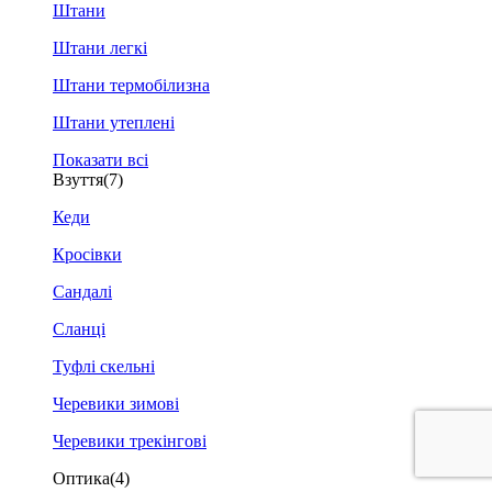
Штани
Штани легкі
Штани термобілизна
Штани утеплені
Показати всі
Взуття
(7)
Кеди
Кросівки
Сандалі
Сланці
Туфлі скельні
Черевики зимові
Черевики трекінгові
Оптика
(4)