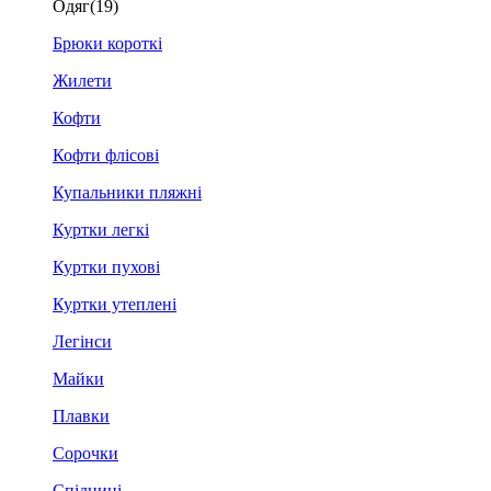
Одяг
(19)
Брюки короткі
Жилети
Кофти
Кофти флісові
Купальники пляжні
Куртки легкі
Куртки пухові
Куртки утеплені
Легінси
Майки
Плавки
Сорочки
Спідниці