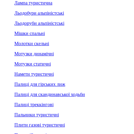
Лампа туристична
Льодобури альпіністські
Льодоруби альпіністські
Мішки спальні
Молотки скельні
Мотузки динамічні
Мотузки статичні
Намети туристичні
Палиці для гірських лиж
Палиці для скандинавської ходьби
Палиці треккінгові
Пальники туристичні
Плити газові туристичні