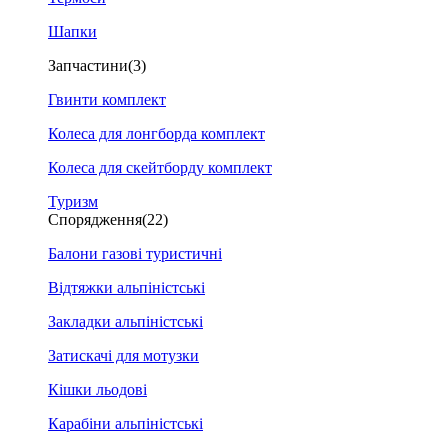
Шапки
Запчастини
(3)
Гвинти комплект
Колеса для лонгборда комплект
Колеса для скейтборду комплект
Туризм
Спорядження
(22)
Балони газові туристичні
Відтяжки альпіністські
Закладки альпіністські
Затискачі для мотузки
Кішки льодові
Карабіни альпіністські