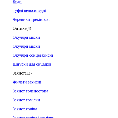
Кеди
Туфлі велосипедні
Черевики трекінгові
Оптика
(4)
Окуляри маски
Окуляри маски
Окуляри сонцезахисні
Шнурки для окулярів
Захист
(13)
Жилети захисні
Захист голеностопа
Захист гомілки
Захист коліна
Захист коліна і гомілки