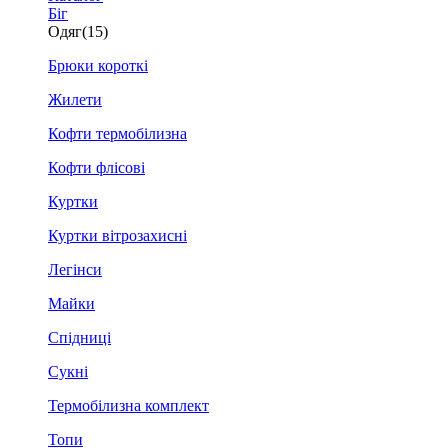
Біг
Одяг
(15)
Брюки короткі
Жилети
Кофти термобілизна
Кофти флісові
Куртки
Куртки вітрозахисні
Легінси
Майки
Спідниці
Сукні
Термобілизна комплект
Топи