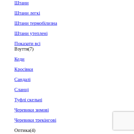
Штани
Штани легкі
Штани термобілизна
Штани утеплені
Показати всі
Взуття
(7)
Кеди
Кросівки
Сандалі
Сланці
Туфлі скельні
Черевики зимові
Черевики трекінгові
Оптика
(4)