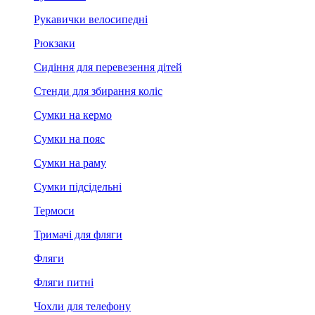
Рукавички велосипедні
Рюкзаки
Сидіння для перевезення дітей
Стенди для збирання коліс
Сумки на кермо
Сумки на пояс
Сумки на раму
Сумки підсідельні
Термоси
Тримачі для фляги
Фляги
Фляги питні
Чохли для телефону