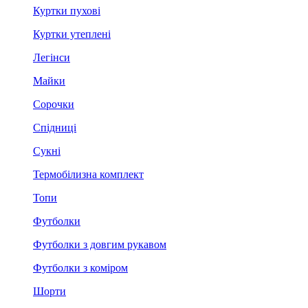
Куртки пухові
Куртки утеплені
Легінси
Майки
Сорочки
Спідниці
Сукні
Термобілизна комплект
Топи
Футболки
Футболки з довгим рукавом
Футболки з коміром
Шорти