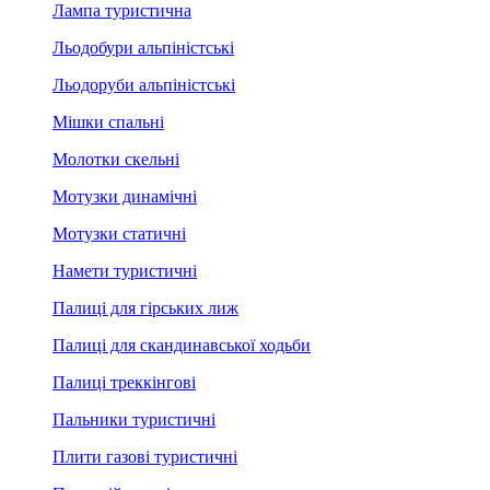
Лампа туристична
Льодобури альпіністські
Льодоруби альпіністські
Мішки спальні
Молотки скельні
Мотузки динамічні
Мотузки статичні
Намети туристичні
Палиці для гірських лиж
Палиці для скандинавської ходьби
Палиці треккінгові
Пальники туристичні
Плити газові туристичні