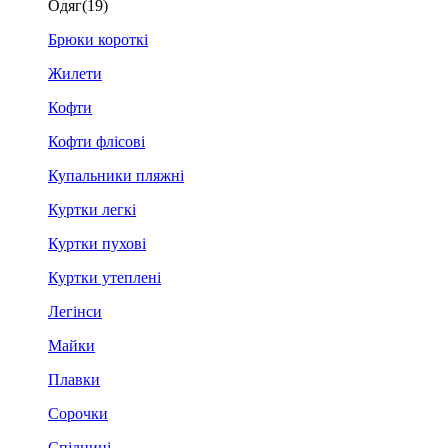
Одяг
(19)
Брюки короткі
Жилети
Кофти
Кофти флісові
Купальники пляжні
Куртки легкі
Куртки пухові
Куртки утеплені
Легінси
Майки
Плавки
Сорочки
Спідниці