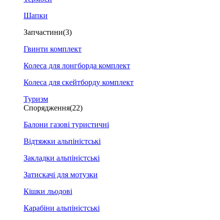
Шапки
Запчастини
(3)
Гвинти комплект
Колеса для лонгборда комплект
Колеса для скейтборду комплект
Туризм
Спорядження
(22)
Балони газові туристичні
Відтяжки альпіністські
Закладки альпіністські
Затискачі для мотузки
Кішки льодові
Карабіни альпіністські