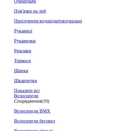
Очищувачі
Пов'язки на лоб
Просочення водовідштовхувальні
Рукавиці
Рукавички
Рюкзаки
Термоси
Шапки
Шкарпетки
Показати всі
Велосипеди
Спорядження
(10)
Велосипеди BMX
Велосипеди беговел
Велосипеди гірські