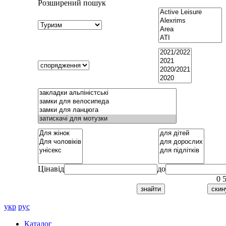
Розширений пошук
Ціна
від
до
0
укр
рус
Каталог