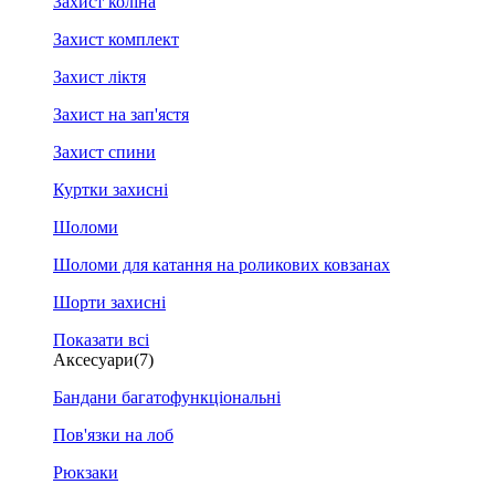
Захист коліна
Захист комплект
Захист ліктя
Захист на зап'ястя
Захист спини
Куртки захисні
Шоломи
Шоломи для катання на роликових ковзанах
Шорти захисні
Показати всі
Аксесуари
(7)
Бандани багатофункціональні
Пов'язки на лоб
Рюкзаки