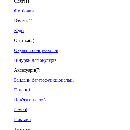
Одяг
(1)
Футболки
Взуття
(1)
Кеди
Оптика
(2)
Окуляри сонцезахисні
Шнурки для окулярів
Аксесуари
(7)
Бандани багатофункціональні
Гаманці
Пов'язки на лоб
Ремені
Рюкзаки
Термоси