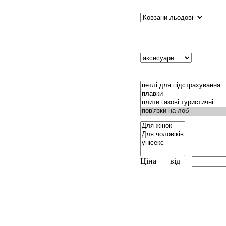
Ціна
від