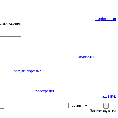
порівняння
тий кабінет
Блокнот
0
забули пароль?
реєстрація
укр
рус
Застосовувати