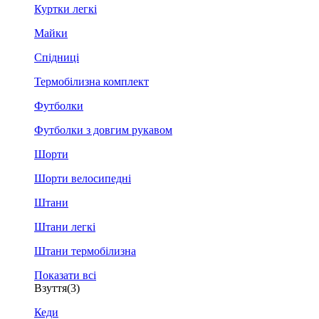
Куртки легкі
Майки
Спідниці
Термобілизна комплект
Футболки
Футболки з довгим рукавом
Шорти
Шорти велосипедні
Штани
Штани легкі
Штани термобілизна
Показати всі
Взуття
(3)
Кеди