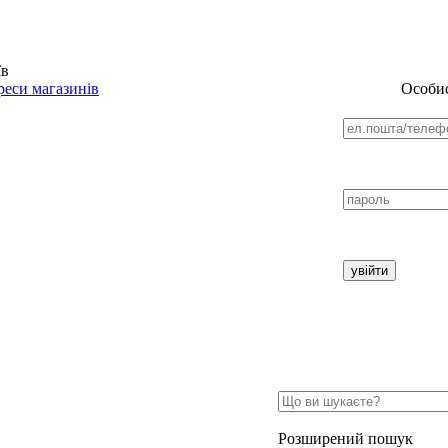
їв
еси магазинів
Особис
Розширений пошук