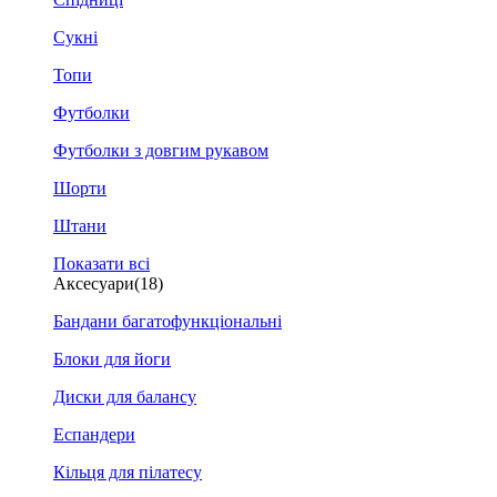
Сукні
Топи
Футболки
Футболки з довгим рукавом
Шорти
Штани
Показати всі
Аксесуари
(18)
Бандани багатофункціональні
Блоки для йоги
Диски для балансу
Еспандери
Кільця для пілатесу