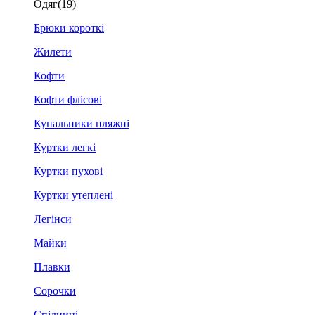
Одяг
(19)
Брюки короткі
Жилети
Кофти
Кофти флісові
Купальники пляжні
Куртки легкі
Куртки пухові
Куртки утеплені
Легінси
Майки
Плавки
Сорочки
Спідниці