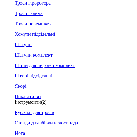
Троси гіроротора
Троси гальма
Троси перемикача
Хомути підсідельні
Шатуни
Шатуни комплект
Шипи для педалей комплект
Штирі підсідельні
Якорі
Показати всі
Інструменти
(2)
Кусачки для тросів
Стенди для збірки велосипеда
Йога