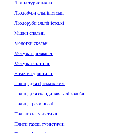
Лампа туристична
Льодобури альпіністські
Льодоруби альпіністські
Мішки спальні
Молотки скельні
Мотузки динамічні
Мотузки статичні
Намети туристичні
Палиці для гірських лиж
Палиці для скандинавської ходьби
Палиці треккінгові
Пальники туристичні
Плити газові туристичні