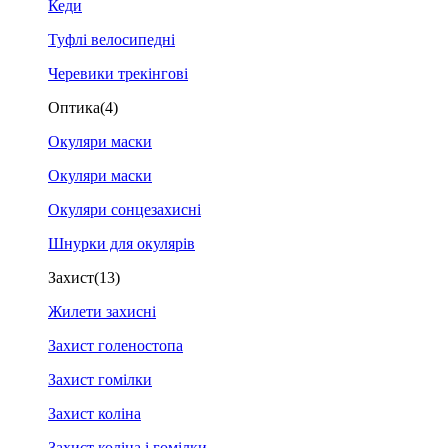
Кеди
Туфлі велосипедні
Черевики трекінгові
Оптика
(4)
Окуляри маски
Окуляри маски
Окуляри сонцезахисні
Шнурки для окулярів
Захист
(13)
Жилети захисні
Захист голеностопа
Захист гомілки
Захист коліна
Захист коліна і гомілки