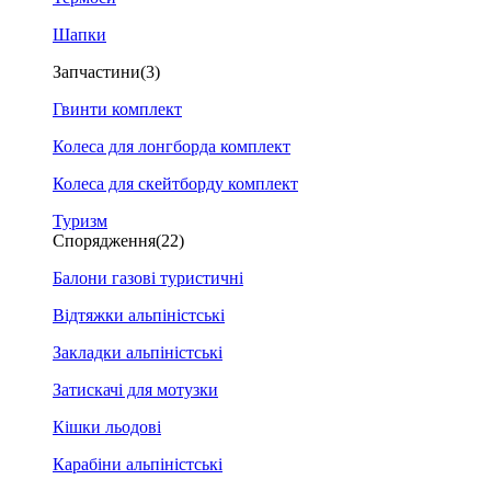
Шапки
Запчастини
(3)
Гвинти комплект
Колеса для лонгборда комплект
Колеса для скейтборду комплект
Туризм
Спорядження
(22)
Балони газові туристичні
Відтяжки альпіністські
Закладки альпіністські
Затискачі для мотузки
Кішки льодові
Карабіни альпіністські