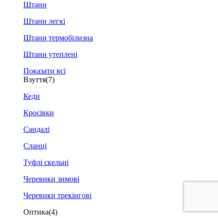
Штани
Штани легкі
Штани термобілизна
Штани утеплені
Показати всі
Взуття
(7)
Кеди
Кросівки
Сандалі
Сланці
Туфлі скельні
Черевики зимові
Черевики трекінгові
Оптика
(4)