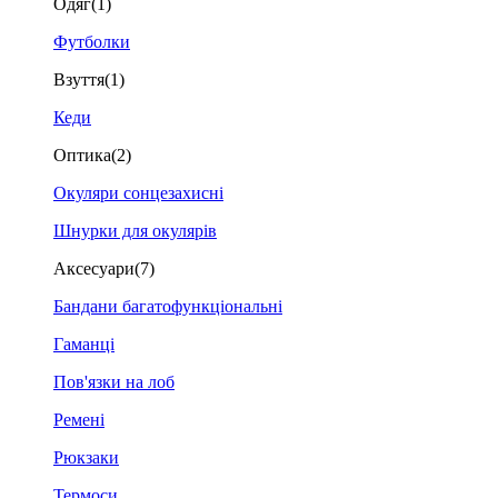
Одяг
(1)
Футболки
Взуття
(1)
Кеди
Оптика
(2)
Окуляри сонцезахисні
Шнурки для окулярів
Аксесуари
(7)
Бандани багатофункціональні
Гаманці
Пов'язки на лоб
Ремені
Рюкзаки
Термоси