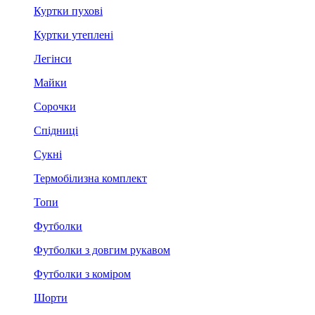
Куртки пухові
Куртки утеплені
Легінси
Майки
Сорочки
Спідниці
Сукні
Термобілизна комплект
Топи
Футболки
Футболки з довгим рукавом
Футболки з коміром
Шорти