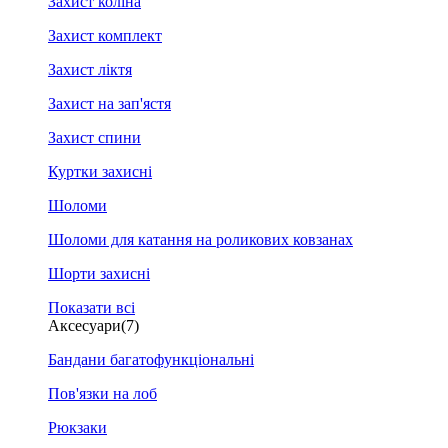
Захист коліна
Захист комплект
Захист ліктя
Захист на зап'ястя
Захист спини
Куртки захисні
Шоломи
Шоломи для катання на роликових ковзанах
Шорти захисні
Показати всі
Аксесуари
(7)
Бандани багатофункціональні
Пов'язки на лоб
Рюкзаки