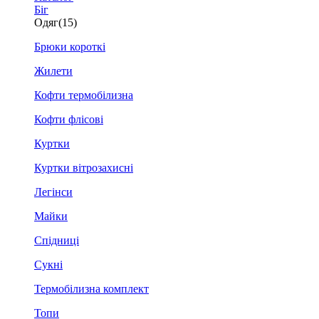
Біг
Одяг
(15)
Брюки короткі
Жилети
Кофти термобілизна
Кофти флісові
Куртки
Куртки вітрозахисні
Легінси
Майки
Спідниці
Сукні
Термобілизна комплект
Топи