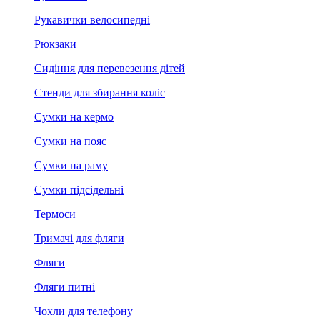
Рукавички велосипедні
Рюкзаки
Сидіння для перевезення дітей
Стенди для збирання коліс
Сумки на кермо
Сумки на пояс
Сумки на раму
Сумки підсідельні
Термоси
Тримачі для фляги
Фляги
Фляги питні
Чохли для телефону