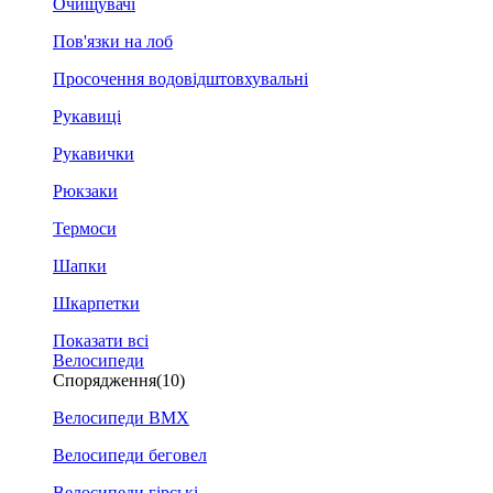
Очищувачі
Пов'язки на лоб
Просочення водовідштовхувальні
Рукавиці
Рукавички
Рюкзаки
Термоси
Шапки
Шкарпетки
Показати всі
Велосипеди
Спорядження
(10)
Велосипеди BMX
Велосипеди беговел
Велосипеди гірські