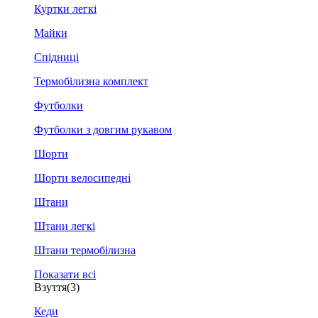
Куртки легкі
Майки
Спідниці
Термобілизна комплект
Футболки
Футболки з довгим рукавом
Шорти
Шорти велосипедні
Штани
Штани легкі
Штани термобілизна
Показати всі
Взуття
(3)
Кеди