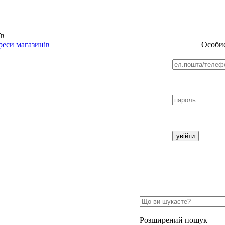
їв
еси магазинів
Особис
Розширений пошук