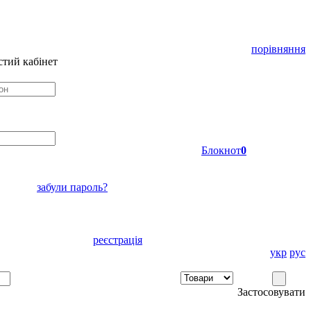
порівняння
тий кабінет
Блокнот
0
забули пароль?
реєстрація
укр
рус
Застосовувати