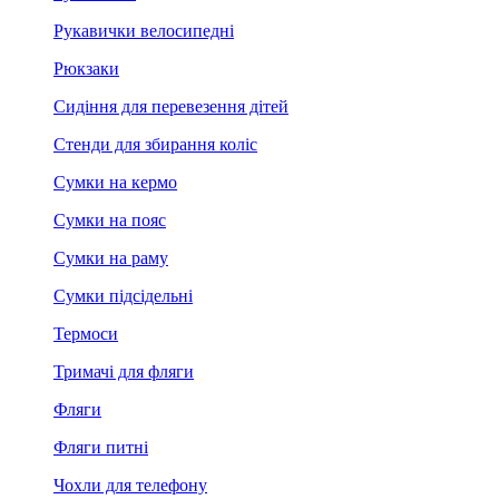
Рукавички велосипедні
Рюкзаки
Сидіння для перевезення дітей
Стенди для збирання коліс
Сумки на кермо
Сумки на пояс
Сумки на раму
Сумки підсідельні
Термоси
Тримачі для фляги
Фляги
Фляги питні
Чохли для телефону