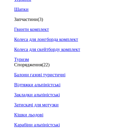
Шапки
Запчастини
(3)
Гвинти комплект
Колеса для лонгборда комплект
Колеса для скейтборду комплект
Туризм
Спорядження
(22)
Балони газові туристичні
Відтяжки альпіністські
Закладки альпіністські
Затискачі для мотузки
Кішки льодові
Карабіни альпіністські