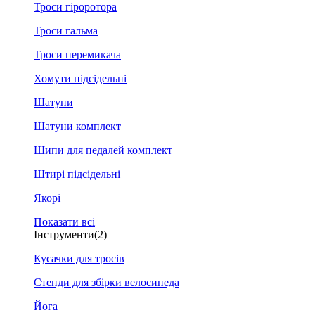
Троси гіроротора
Троси гальма
Троси перемикача
Хомути підсідельні
Шатуни
Шатуни комплект
Шипи для педалей комплект
Штирі підсідельні
Якорі
Показати всі
Інструменти
(2)
Кусачки для тросів
Стенди для збірки велосипеда
Йога