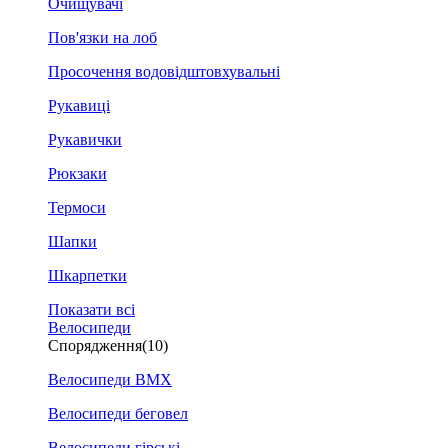
Очищувачі
Пов'язки на лоб
Просочення водовідштовхувальні
Рукавиці
Рукавички
Рюкзаки
Термоси
Шапки
Шкарпетки
Показати всі
Велосипеди
Спорядження
(10)
Велосипеди BMX
Велосипеди беговел
Велосипеди гірські