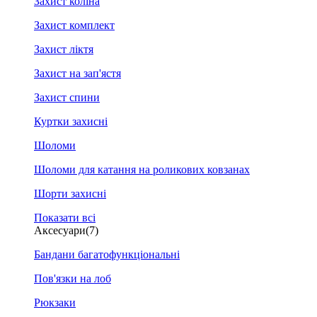
Захист коліна
Захист комплект
Захист ліктя
Захист на зап'ястя
Захист спини
Куртки захисні
Шоломи
Шоломи для катання на роликових ковзанах
Шорти захисні
Показати всі
Аксесуари
(7)
Бандани багатофункціональні
Пов'язки на лоб
Рюкзаки