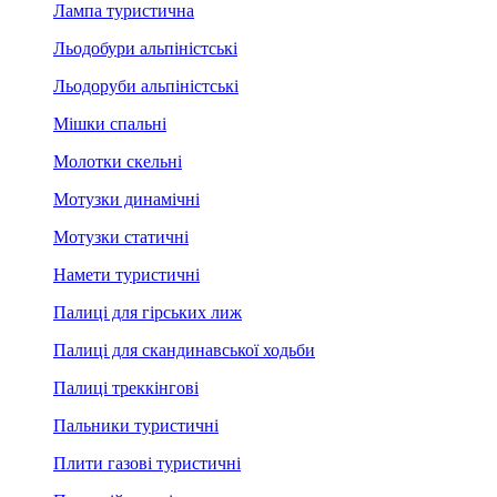
Лампа туристична
Льодобури альпіністські
Льодоруби альпіністські
Мішки спальні
Молотки скельні
Мотузки динамічні
Мотузки статичні
Намети туристичні
Палиці для гірських лиж
Палиці для скандинавської ходьби
Палиці треккінгові
Пальники туристичні
Плити газові туристичні