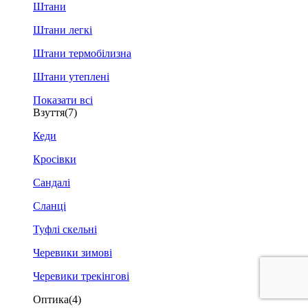
Штани
Штани легкі
Штани термобілизна
Штани утеплені
Показати всі
Взуття
(7)
Кеди
Кросівки
Сандалі
Сланці
Туфлі скельні
Черевики зимові
Черевики трекінгові
Оптика
(4)