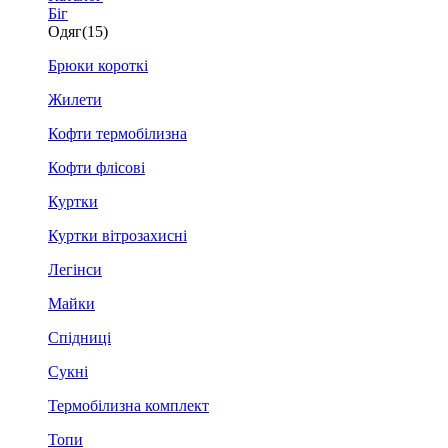
Біг
Одяг
(15)
Брюки короткі
Жилети
Кофти термобілизна
Кофти флісові
Куртки
Куртки вітрозахисні
Легінси
Майки
Спідниці
Сукні
Термобілизна комплект
Топи