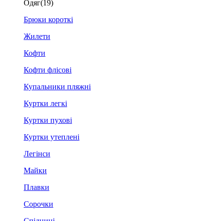
Одяг
(19)
Брюки короткі
Жилети
Кофти
Кофти флісові
Купальники пляжні
Куртки легкі
Куртки пухові
Куртки утеплені
Легінси
Майки
Плавки
Сорочки
Спідниці