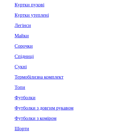
Куртки пухові
Куртки утеплені
Легінси
Майки
Сорочки
Спідниці
Сукні
Термобілизна комплект
Топи
Футболки
Футболки з довгим рукавом
Футболки з коміром
Шорти