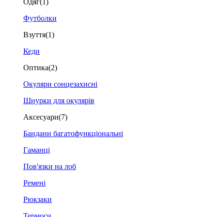
Одяг
(1)
Футболки
Взуття
(1)
Кеди
Оптика
(2)
Окуляри сонцезахисні
Шнурки для окулярів
Аксесуари
(7)
Бандани багатофункціональні
Гаманці
Пов'язки на лоб
Ремені
Рюкзаки
Термоси