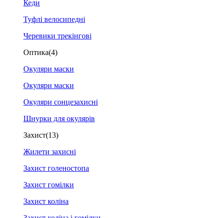
Кеди
Туфлі велосипедні
Черевики трекінгові
Оптика
(4)
Окуляри маски
Окуляри маски
Окуляри сонцезахисні
Шнурки для окулярів
Захист
(13)
Жилети захисні
Захист голеностопа
Захист гомілки
Захист коліна
Захист коліна і гомілки