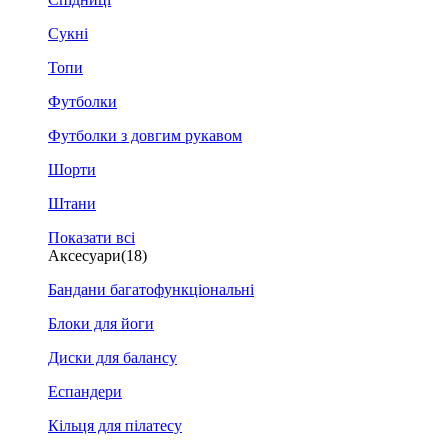
Сукні
Топи
Футболки
Футболки з довгим рукавом
Шорти
Штани
Показати всі
Аксесуари
(18)
Бандани багатофункціональні
Блоки для йоги
Диски для балансу
Еспандери
Кільця для пілатесу