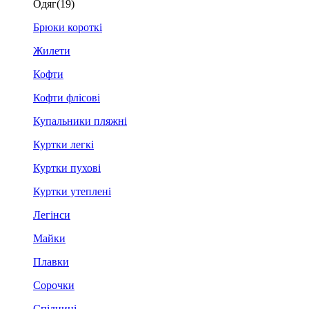
Одяг
(19)
Брюки короткі
Жилети
Кофти
Кофти флісові
Купальники пляжні
Куртки легкі
Куртки пухові
Куртки утеплені
Легінси
Майки
Плавки
Сорочки
Спідниці