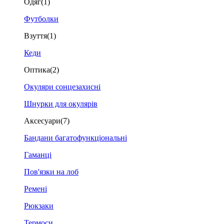
Одяг
(1)
Футболки
Взуття
(1)
Кеди
Оптика
(2)
Окуляри сонцезахисні
Шнурки для окулярів
Аксесуари
(7)
Бандани багатофункціональні
Гаманці
Пов'язки на лоб
Ремені
Рюкзаки
Термоси