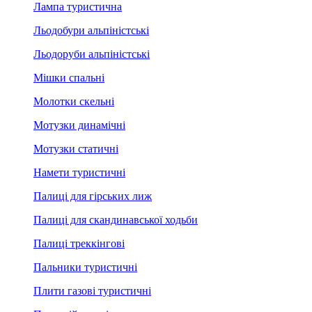
Лампа туристична
Льодобури альпіністські
Льодоруби альпіністські
Мішки спальні
Молотки скельні
Мотузки динамічні
Мотузки статичні
Намети туристичні
Палиці для гірських лиж
Палиці для скандинавської ходьби
Палиці треккінгові
Пальники туристичні
Плити газові туристичні