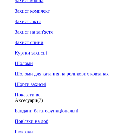
Захист коліна
Захист комплект
Захист ліктя
Захист на зап'ястя
Захист спини
Куртки захисні
Шоломи
Шоломи для катання на роликових ковзанах
Шорти захисні
Показати всі
Аксесуари
(7)
Бандани багатофункціональні
Пов'язки на лоб
Рюкзаки