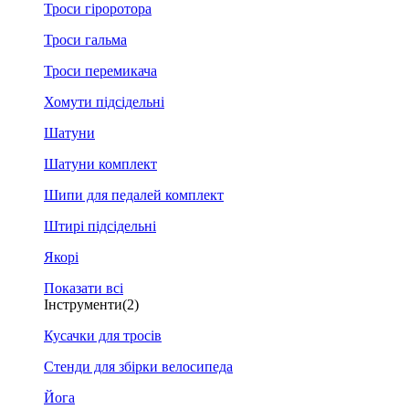
Троси гіроротора
Троси гальма
Троси перемикача
Хомути підсідельні
Шатуни
Шатуни комплект
Шипи для педалей комплект
Штирі підсідельні
Якорі
Показати всі
Інструменти
(2)
Кусачки для тросів
Стенди для збірки велосипеда
Йога