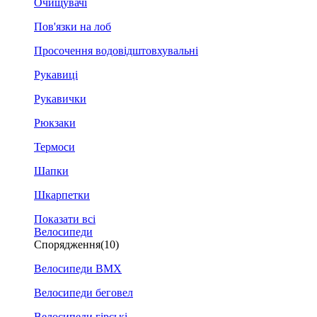
Очищувачі
Пов'язки на лоб
Просочення водовідштовхувальні
Рукавиці
Рукавички
Рюкзаки
Термоси
Шапки
Шкарпетки
Показати всі
Велосипеди
Спорядження
(10)
Велосипеди BMX
Велосипеди беговел
Велосипеди гірські