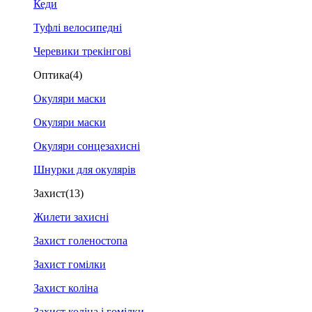
Кеди
Туфлі велосипедні
Черевики трекінгові
Оптика
(4)
Окуляри маски
Окуляри маски
Окуляри сонцезахисні
Шнурки для окулярів
Захист
(13)
Жилети захисні
Захист голеностопа
Захист гомілки
Захист коліна
Захист коліна і гомілки