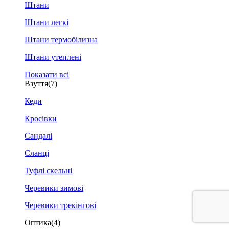
Штани
Штани легкі
Штани термобілизна
Штани утеплені
Показати всі
Взуття
(7)
Кеди
Кросівки
Сандалі
Сланці
Туфлі скельні
Черевики зимові
Черевики трекінгові
Оптика
(4)