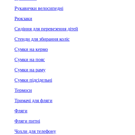
Рукавички велосипедні
Рюкзаки
Сидіння для перевезення дітей
Стенди для збирання коліс
Сумки на кермо
Сумки на пояс
Сумки на раму
Сумки підсідельні
Термоси
Тримачі для фляги
Фляги
Фляги питні
Чохли для телефону