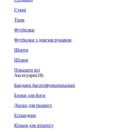
Сукні
Топи
Футболки
Футболки з довгим рукавом
Шорти
Штани
Показати всі
Аксесуари
(18)
Бандани багатофункціональні
Блоки для йоги
Диски для балансу
Еспандери
Кільця для пілатесу