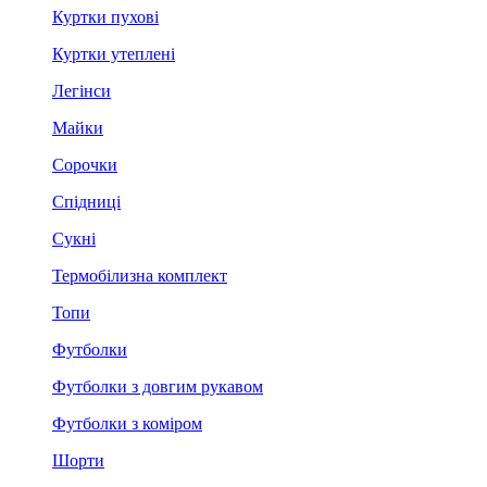
Куртки пухові
Куртки утеплені
Легінси
Майки
Сорочки
Спідниці
Сукні
Термобілизна комплект
Топи
Футболки
Футболки з довгим рукавом
Футболки з коміром
Шорти