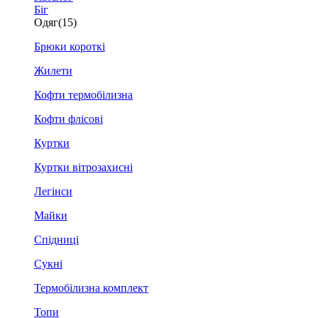
Біг
Одяг
(15)
Брюки короткі
Жилети
Кофти термобілизна
Кофти флісові
Куртки
Куртки вітрозахисні
Легінси
Майки
Спідниці
Сукні
Термобілизна комплект
Топи