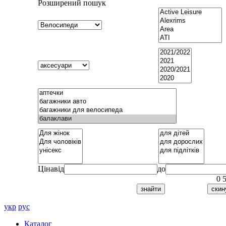
Розширений пошук
Ціна
від
до
0
укр
рус
Каталог