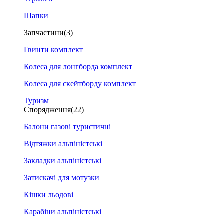
Шапки
Запчастини
(3)
Гвинти комплект
Колеса для лонгборда комплект
Колеса для скейтборду комплект
Туризм
Спорядження
(22)
Балони газові туристичні
Відтяжки альпіністські
Закладки альпіністські
Затискачі для мотузки
Кішки льодові
Карабіни альпіністські