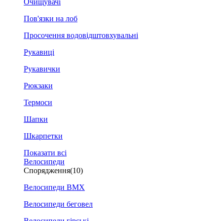
Очищувачі
Пов'язки на лоб
Просочення водовідштовхувальні
Рукавиці
Рукавички
Рюкзаки
Термоси
Шапки
Шкарпетки
Показати всі
Велосипеди
Спорядження
(10)
Велосипеди BMX
Велосипеди беговел
Велосипеди гірські