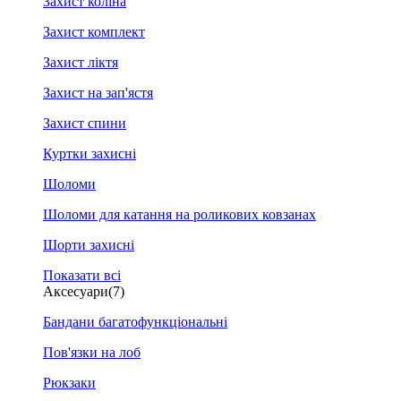
Захист коліна
Захист комплект
Захист ліктя
Захист на зап'ястя
Захист спини
Куртки захисні
Шоломи
Шоломи для катання на роликових ковзанах
Шорти захисні
Показати всі
Аксесуари
(7)
Бандани багатофункціональні
Пов'язки на лоб
Рюкзаки