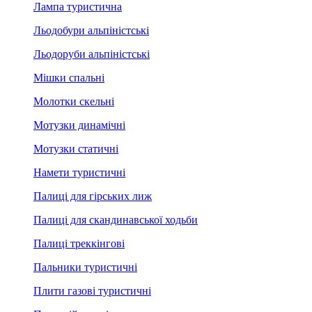
Лампа туристична
Льодобури альпіністські
Льодоруби альпіністські
Мішки спальні
Молотки скельні
Мотузки динамічні
Мотузки статичні
Намети туристичні
Палиці для гірських лиж
Палиці для скандинавської ходьби
Палиці треккінгові
Пальники туристичні
Плити газові туристичні