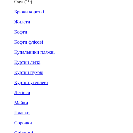
Одяг
(19)
Брюки короткі
Жилети
Кофти
Кофти флісові
Купальники пляжні
Куртки легкі
Куртки пухові
Куртки утеплені
Легінси
Майки
Плавки
Сорочки
Спідниці