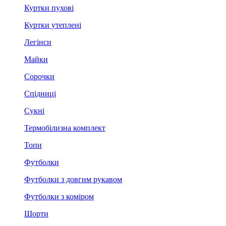
Куртки пухові
Куртки утеплені
Легінси
Майки
Сорочки
Спідниці
Сукні
Термобілизна комплект
Топи
Футболки
Футболки з довгим рукавом
Футболки з коміром
Шорти