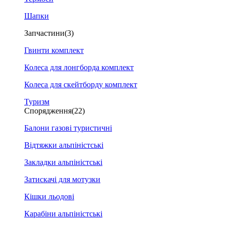
Шапки
Запчастини
(3)
Гвинти комплект
Колеса для лонгборда комплект
Колеса для скейтборду комплект
Туризм
Спорядження
(22)
Балони газові туристичні
Відтяжки альпіністські
Закладки альпіністські
Затискачі для мотузки
Кішки льодові
Карабіни альпіністські