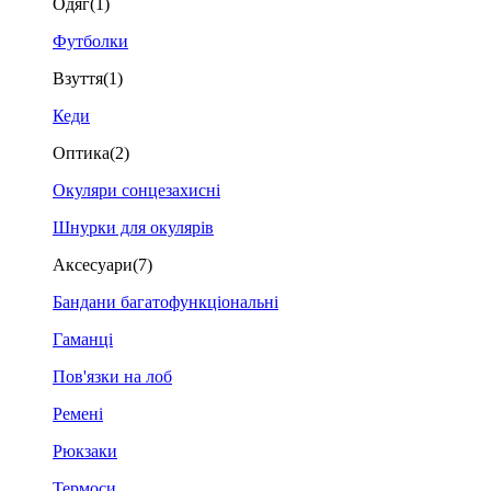
Одяг
(1)
Футболки
Взуття
(1)
Кеди
Оптика
(2)
Окуляри сонцезахисні
Шнурки для окулярів
Аксесуари
(7)
Бандани багатофункціональні
Гаманці
Пов'язки на лоб
Ремені
Рюкзаки
Термоси