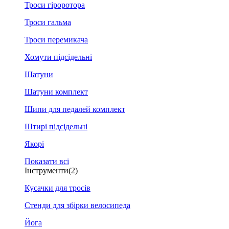
Троси гіроротора
Троси гальма
Троси перемикача
Хомути підсідельні
Шатуни
Шатуни комплект
Шипи для педалей комплект
Штирі підсідельні
Якорі
Показати всі
Інструменти
(2)
Кусачки для тросів
Стенди для збірки велосипеда
Йога