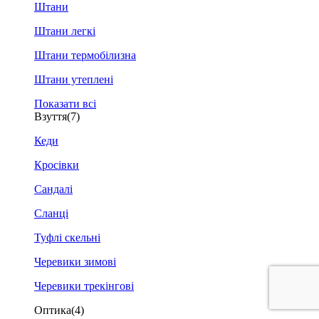
Штани
Штани легкі
Штани термобілизна
Штани утеплені
Показати всі
Взуття
(7)
Кеди
Кросівки
Сандалі
Сланці
Туфлі скельні
Черевики зимові
Черевики трекінгові
Оптика
(4)