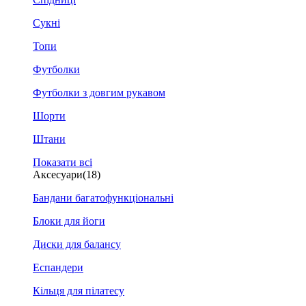
Сукні
Топи
Футболки
Футболки з довгим рукавом
Шорти
Штани
Показати всі
Аксесуари
(18)
Бандани багатофункціональні
Блоки для йоги
Диски для балансу
Еспандери
Кільця для пілатесу