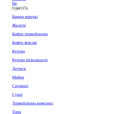
Біг
Одяг
(15)
Брюки короткі
Жилети
Кофти термобілизна
Кофти флісові
Куртки
Куртки вітрозахисні
Легінси
Майки
Спідниці
Сукні
Термобілизна комплект
Топи