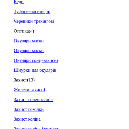
Кеди
Туфлі велосипедні
Черевики трекінгові
Оптика
(4)
Окуляри маски
Окуляри маски
Окуляри сонцезахисні
Шнурки для окулярів
Захист
(13)
Жилети захисні
Захист голеностопа
Захист гомілки
Захист коліна
Захист коліна і гомілки