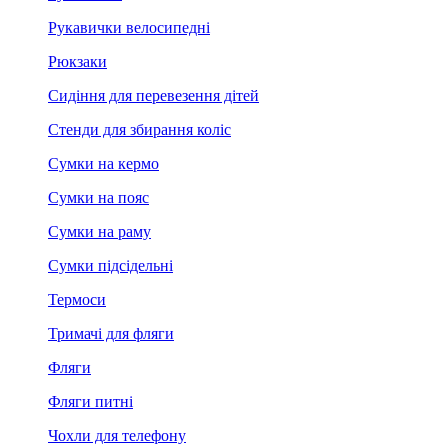
Рукавички велосипедні
Рюкзаки
Сидіння для перевезення дітей
Стенди для збирання коліс
Сумки на кермо
Сумки на пояс
Сумки на раму
Сумки підсідельні
Термоси
Тримачі для фляги
Фляги
Фляги питні
Чохли для телефону