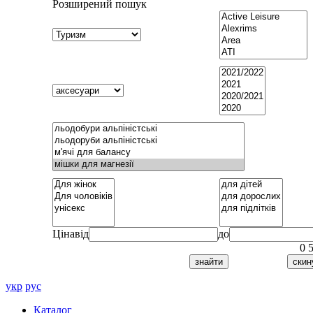
Розширений пошук
Ціна
від
до
0
укр
рус
Каталог