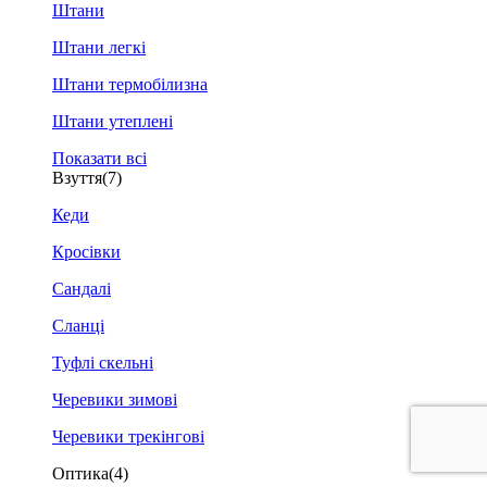
Штани
Штани легкі
Штани термобілизна
Штани утеплені
Показати всі
Взуття
(7)
Кеди
Кросівки
Сандалі
Сланці
Туфлі скельні
Черевики зимові
Черевики трекінгові
Оптика
(4)