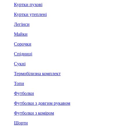
Куртки пухові
Куртки утеплені
Легінси
Майки
Сорочки
Спідниці
Сукні
Термобілизна комплект
Топи
Футболки
Футболки з довгим рукавом
Футболки з коміром
Шорти