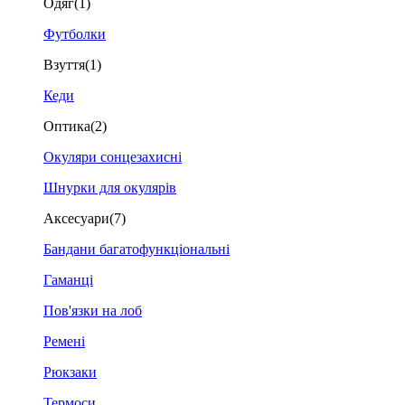
Одяг
(1)
Футболки
Взуття
(1)
Кеди
Оптика
(2)
Окуляри сонцезахисні
Шнурки для окулярів
Аксесуари
(7)
Бандани багатофункціональні
Гаманці
Пов'язки на лоб
Ремені
Рюкзаки
Термоси