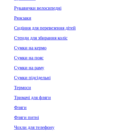
Рукавички велосипедні
Рюкзаки
Сидіння для перевезення дітей
Стенди для збирання коліс
Сумки на кермо
Сумки на пояс
Сумки на раму
Сумки підсідельні
Термоси
Тримачі для фляги
Фляги
Фляги питні
Чохли для телефону