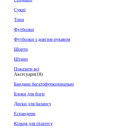
Сукні
Топи
Футболки
Футболки з довгим рукавом
Шорти
Штани
Показати всі
Аксесуари
(18)
Бандани багатофункціональні
Блоки для йоги
Диски для балансу
Еспандери
Кільця для пілатесу