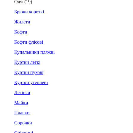
Одяг
(19)
Брюки короткі
Жилети
Кофти
Кофти флісові
Купальники пляжні
Куртки легкі
Куртки пухові
Куртки утеплені
Легінси
Майки
Плавки
Сорочки
Спідниці