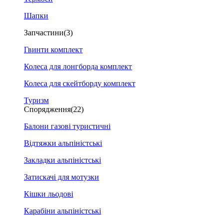
Шапки
Запчастини
(3)
Гвинти комплект
Колеса для лонгборда комплект
Колеса для скейтборду комплект
Туризм
Спорядження
(22)
Балони газові туристичні
Відтяжки альпіністські
Закладки альпіністські
Затискачі для мотузки
Кішки льодові
Карабіни альпіністські