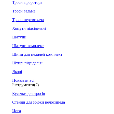
Троси гіроротора
Троси гальма
Троси перемикача
Хомути підсідельні
Шатуни
Шатуни комплект
Шипи для педалей комплект
Штирі підсідельні
Якорі
Показати всі
Інструменти
(2)
Кусачки для тросів
Стенди для збірки велосипеда
Йога