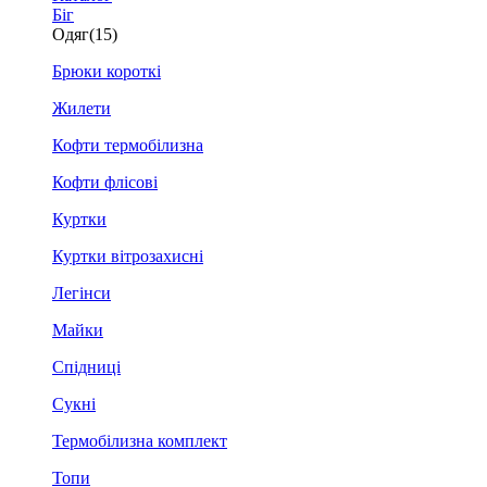
Біг
Одяг
(15)
Брюки короткі
Жилети
Кофти термобілизна
Кофти флісові
Куртки
Куртки вітрозахисні
Легінси
Майки
Спідниці
Сукні
Термобілизна комплект
Топи