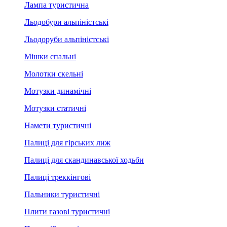
Лампа туристична
Льодобури альпіністські
Льодоруби альпіністські
Мішки спальні
Молотки скельні
Мотузки динамічні
Мотузки статичні
Намети туристичні
Палиці для гірських лиж
Палиці для скандинавської ходьби
Палиці треккінгові
Пальники туристичні
Плити газові туристичні