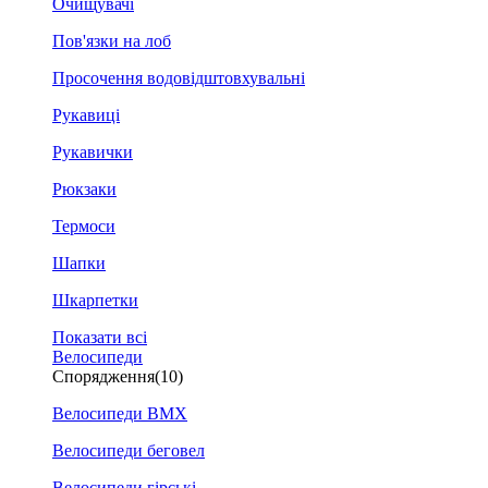
Очищувачі
Пов'язки на лоб
Просочення водовідштовхувальні
Рукавиці
Рукавички
Рюкзаки
Термоси
Шапки
Шкарпетки
Показати всі
Велосипеди
Спорядження
(10)
Велосипеди BMX
Велосипеди беговел
Велосипеди гірські