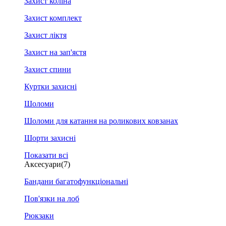
Захист коліна
Захист комплект
Захист ліктя
Захист на зап'ястя
Захист спини
Куртки захисні
Шоломи
Шоломи для катання на роликових ковзанах
Шорти захисні
Показати всі
Аксесуари
(7)
Бандани багатофункціональні
Пов'язки на лоб
Рюкзаки