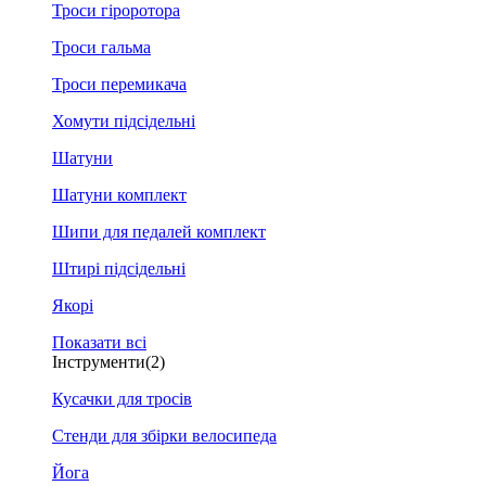
Троси гіроротора
Троси гальма
Троси перемикача
Хомути підсідельні
Шатуни
Шатуни комплект
Шипи для педалей комплект
Штирі підсідельні
Якорі
Показати всі
Інструменти
(2)
Кусачки для тросів
Стенди для збірки велосипеда
Йога