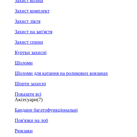
Захист коліна
Захист комплект
Захист ліктя
Захист на зап'ястя
Захист спини
Куртки захисні
Шоломи
Шоломи для катання на роликових ковзанах
Шорти захисні
Показати всі
Аксесуари
(7)
Бандани багатофункціональні
Пов'язки на лоб
Рюкзаки