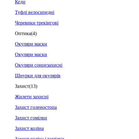
Кеди
Туфлі велосипедні
Черевики трекінгові
Оптика
(4)
Окуляри маски
Окуляри маски
Окуляри сонцезахисні
Шнурки для окулярів
Захист
(13)
Жилети захисні
Захист голеностопа
Захист гомілки
Захист коліна
Захист коліна і гомілки