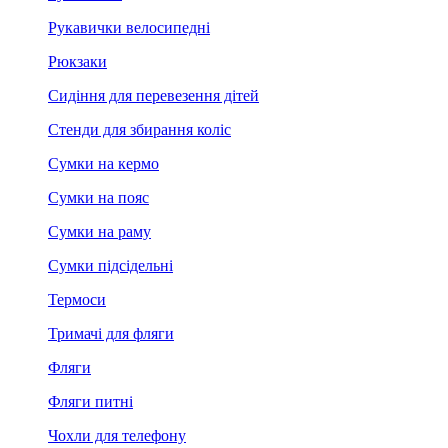
Рукавички велосипедні
Рюкзаки
Сидіння для перевезення дітей
Стенди для збирання коліс
Сумки на кермо
Сумки на пояс
Сумки на раму
Сумки підсідельні
Термоси
Тримачі для фляги
Фляги
Фляги питні
Чохли для телефону