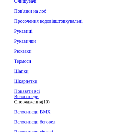
Очищувачі
Пов'язки на лоб
Просочення водовідштовхувальні
Рукавиці
Рукавички
Рюкзаки
Термоси
Шапки
Шкарпетки
Показати всі
Велосипеди
Спорядження
(10)
Велосипеди BMX
Велосипеди беговел
Велосипеди гірські