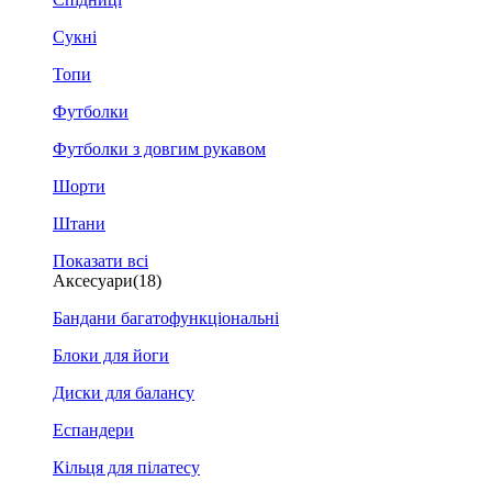
Сукні
Топи
Футболки
Футболки з довгим рукавом
Шорти
Штани
Показати всі
Аксесуари
(18)
Бандани багатофункціональні
Блоки для йоги
Диски для балансу
Еспандери
Кільця для пілатесу