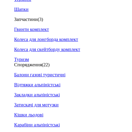
Шапки
Запчастини
(3)
Гвинти комплект
Колеса для лонгборда комплект
Колеса для скейтборду комплект
Туризм
Спорядження
(22)
Балони газові туристичні
Відтяжки альпіністські
Закладки альпіністські
Затискачі для мотузки
Кішки льодові
Карабіни альпіністські