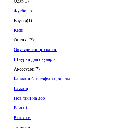
Одяг
(1)
Футболки
Взуття
(1)
Кеди
Оптика
(2)
Окуляри сонцезахисні
Шнурки для окулярів
Аксесуари
(7)
Бандани багатофункціональні
Гаманці
Пов'язки на лоб
Ремені
Рюкзаки
Термоси