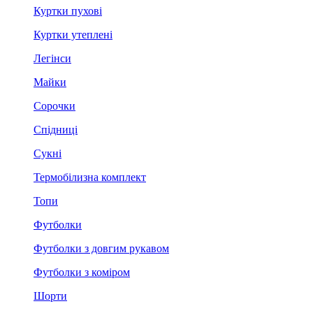
Куртки пухові
Куртки утеплені
Легінси
Майки
Сорочки
Спідниці
Сукні
Термобілизна комплект
Топи
Футболки
Футболки з довгим рукавом
Футболки з коміром
Шорти