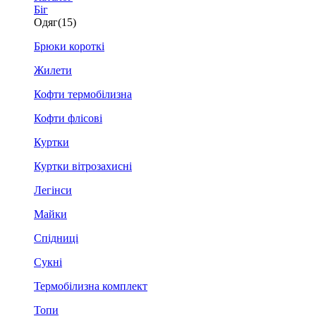
Біг
Одяг
(15)
Брюки короткі
Жилети
Кофти термобілизна
Кофти флісові
Куртки
Куртки вітрозахисні
Легінси
Майки
Спідниці
Сукні
Термобілизна комплект
Топи