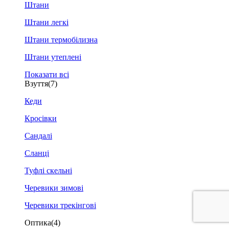
Штани
Штани легкі
Штани термобілизна
Штани утеплені
Показати всі
Взуття
(7)
Кеди
Кросівки
Сандалі
Сланці
Туфлі скельні
Черевики зимові
Черевики трекінгові
Оптика
(4)