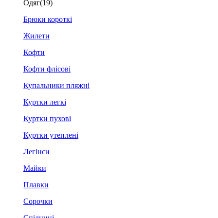
Одяг
(19)
Брюки короткі
Жилети
Кофти
Кофти флісові
Купальники пляжні
Куртки легкі
Куртки пухові
Куртки утеплені
Легінси
Майки
Плавки
Сорочки
Спідниці