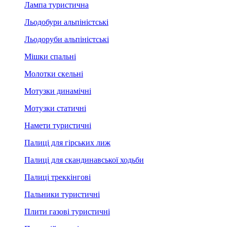
Лампа туристична
Льодобури альпіністські
Льодоруби альпіністські
Мішки спальні
Молотки скельні
Мотузки динамічні
Мотузки статичні
Намети туристичні
Палиці для гірських лиж
Палиці для скандинавської ходьби
Палиці треккінгові
Пальники туристичні
Плити газові туристичні