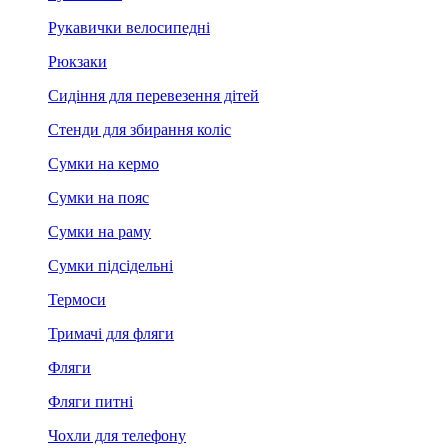
Рукавички велосипедні
Рюкзаки
Сидіння для перевезення дітей
Стенди для збирання коліс
Сумки на кермо
Сумки на пояс
Сумки на раму
Сумки підсідельні
Термоси
Тримачі для фляги
Фляги
Фляги питні
Чохли для телефону