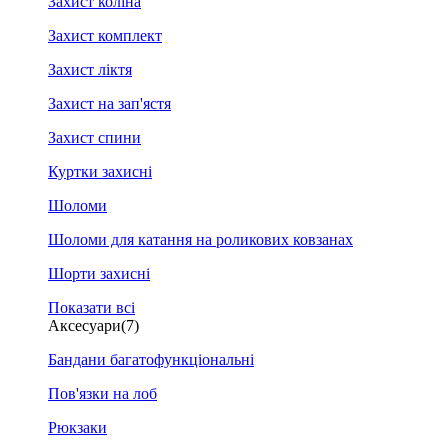
Захист коліна
Захист комплект
Захист ліктя
Захист на зап'ястя
Захист спини
Куртки захисні
Шоломи
Шоломи для катання на роликових ковзанах
Шорти захисні
Показати всі
Аксесуари
(7)
Бандани багатофункціональні
Пов'язки на лоб
Рюкзаки