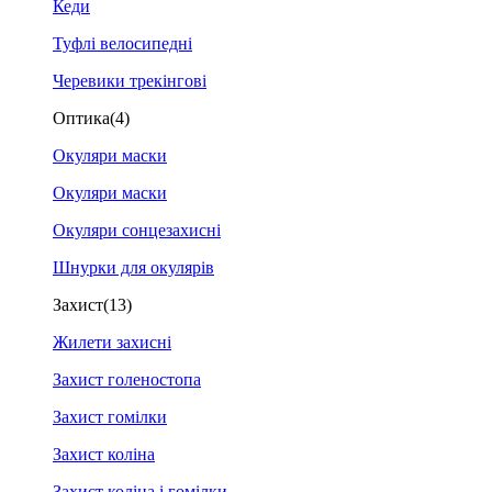
Кеди
Туфлі велосипедні
Черевики трекінгові
Оптика
(4)
Окуляри маски
Окуляри маски
Окуляри сонцезахисні
Шнурки для окулярів
Захист
(13)
Жилети захисні
Захист голеностопа
Захист гомілки
Захист коліна
Захист коліна і гомілки