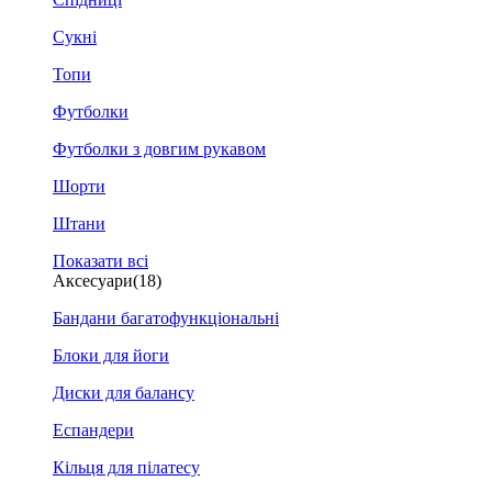
Сукні
Топи
Футболки
Футболки з довгим рукавом
Шорти
Штани
Показати всі
Аксесуари
(18)
Бандани багатофункціональні
Блоки для йоги
Диски для балансу
Еспандери
Кільця для пілатесу