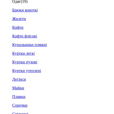
Одяг
(19)
Брюки короткі
Жилети
Кофти
Кофти флісові
Купальники пляжні
Куртки легкі
Куртки пухові
Куртки утеплені
Легінси
Майки
Плавки
Сорочки
Спідниці