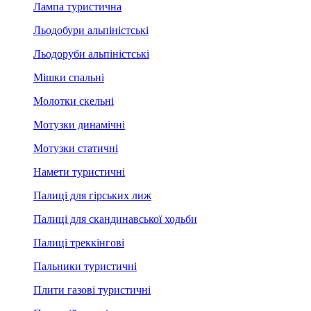
Лампа туристична
Льодобури альпіністські
Льодоруби альпіністські
Мішки спальні
Молотки скельні
Мотузки динамічні
Мотузки статичні
Намети туристичні
Палиці для гірських лиж
Палиці для скандинавської ходьби
Палиці треккінгові
Пальники туристичні
Плити газові туристичні