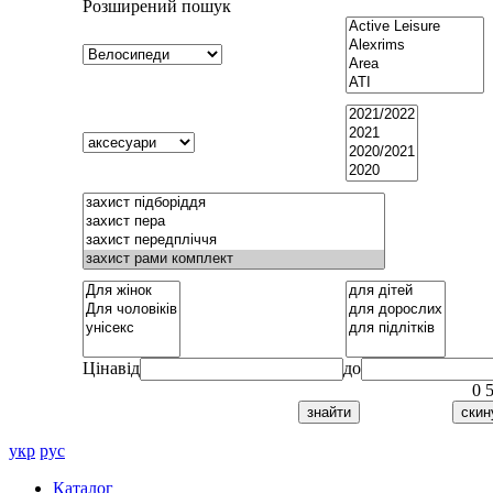
Розширений пошук
Ціна
від
до
0
укр
рус
Каталог