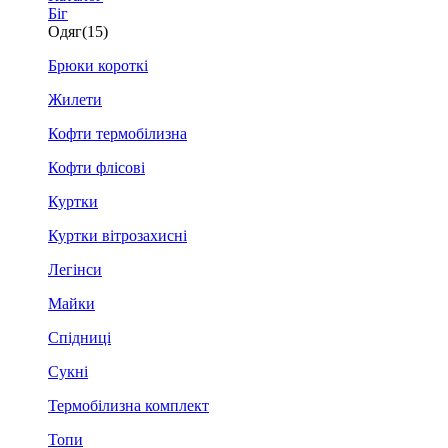
Біг
Одяг
(15)
Брюки короткі
Жилети
Кофти термобілизна
Кофти флісові
Куртки
Куртки вітрозахисні
Легінси
Майки
Спідниці
Сукні
Термобілизна комплект
Топи