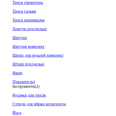
Троси гіроротора
Троси гальма
Троси перемикача
Хомути підсідельні
Шатуни
Шатуни комплект
Шипи для педалей комплект
Штирі підсідельні
Якорі
Показати всі
Інструменти
(2)
Кусачки для тросів
Стенди для збірки велосипеда
Йога