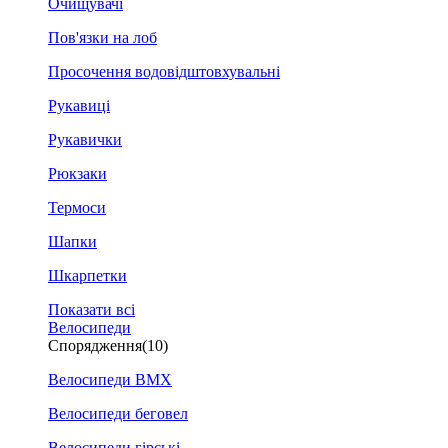
Очищувачі
Пов'язки на лоб
Просочення водовідштовхувальні
Рукавиці
Рукавички
Рюкзаки
Термоси
Шапки
Шкарпетки
Показати всі
Велосипеди
Спорядження
(10)
Велосипеди BMX
Велосипеди беговел
Велосипеди гірські