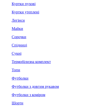
Куртки пухові
Куртки утеплені
Легінси
Майки
Сорочки
Спідниці
Сукні
Термобілизна комплект
Топи
Футболки
Футболки з довгим рукавом
Футболки з коміром
Шорти