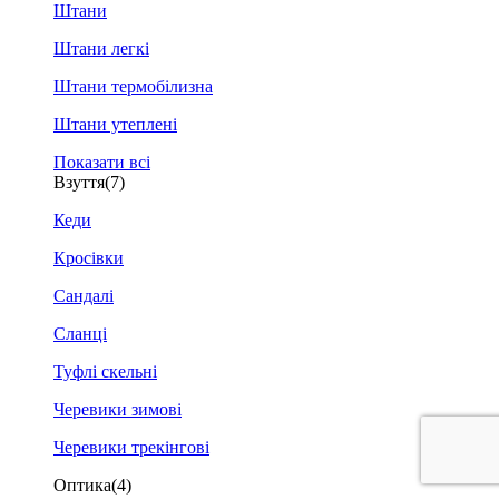
Штани
Штани легкі
Штани термобілизна
Штани утеплені
Показати всі
Взуття
(7)
Кеди
Кросівки
Сандалі
Сланці
Туфлі скельні
Черевики зимові
Черевики трекінгові
Оптика
(4)