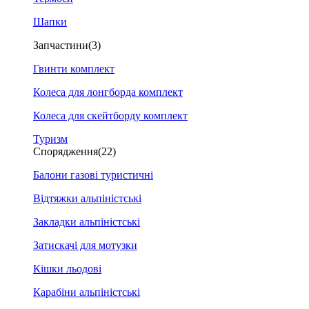
Шапки
Запчастини
(3)
Гвинти комплект
Колеса для лонгборда комплект
Колеса для скейтборду комплект
Туризм
Спорядження
(22)
Балони газові туристичні
Відтяжки альпіністські
Закладки альпіністські
Затискачі для мотузки
Кішки льодові
Карабіни альпіністські