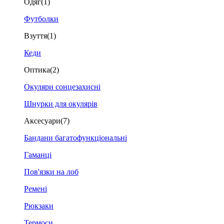
Одяг
(1)
Футболки
Взуття
(1)
Кеди
Оптика
(2)
Окуляри сонцезахисні
Шнурки для окулярів
Аксесуари
(7)
Бандани багатофункціональні
Гаманці
Пов'язки на лоб
Ремені
Рюкзаки
Термоси