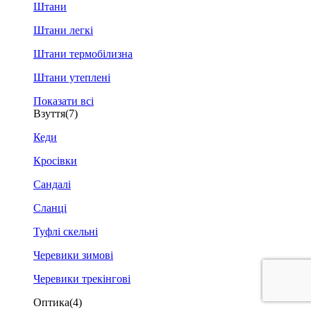
Штани
Штани легкі
Штани термобілизна
Штани утеплені
Показати всі
Взуття
(7)
Кеди
Кросівки
Сандалі
Сланці
Туфлі скельні
Черевики зимові
Черевики трекінгові
Оптика
(4)