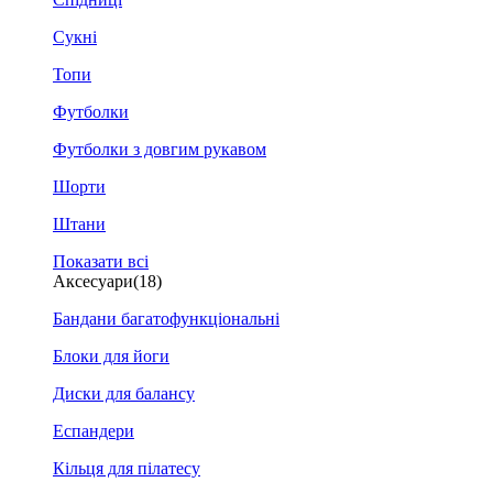
Сукні
Топи
Футболки
Футболки з довгим рукавом
Шорти
Штани
Показати всі
Аксесуари
(18)
Бандани багатофункціональні
Блоки для йоги
Диски для балансу
Еспандери
Кільця для пілатесу