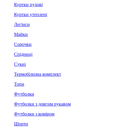
Куртки пухові
Куртки утеплені
Легінси
Майки
Сорочки
Спідниці
Сукні
Термобілизна комплект
Топи
Футболки
Футболки з довгим рукавом
Футболки з коміром
Шорти