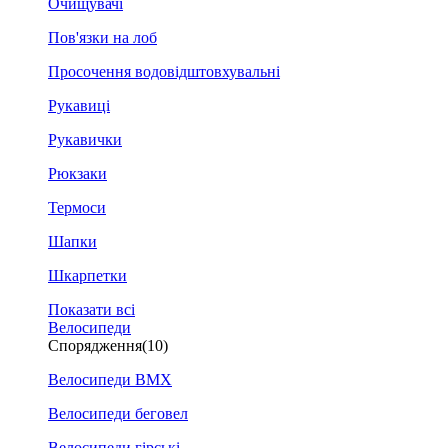
Очищувачі
Пов'язки на лоб
Просочення водовідштовхувальні
Рукавиці
Рукавички
Рюкзаки
Термоси
Шапки
Шкарпетки
Показати всі
Велосипеди
Спорядження
(10)
Велосипеди BMX
Велосипеди беговел
Велосипеди гірські