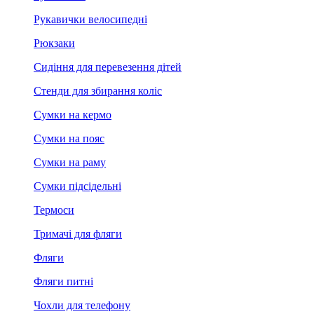
Рукавички велосипедні
Рюкзаки
Сидіння для перевезення дітей
Стенди для збирання коліс
Сумки на кермо
Сумки на пояс
Сумки на раму
Сумки підсідельні
Термоси
Тримачі для фляги
Фляги
Фляги питні
Чохли для телефону