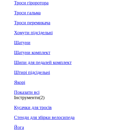
Троси гіроротора
Троси гальма
Троси перемикача
Хомути підсідельні
Шатуни
Шатуни комплект
Шипи для педалей комплект
Штирі підсідельні
Якорі
Показати всі
Інструменти
(2)
Кусачки для тросів
Стенди для збірки велосипеда
Йога