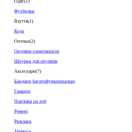
Одяг
(1)
Футболки
Взуття
(1)
Кеди
Оптика
(2)
Окуляри сонцезахисні
Шнурки для окулярів
Аксесуари
(7)
Бандани багатофункціональні
Гаманці
Пов'язки на лоб
Ремені
Рюкзаки
Термоси