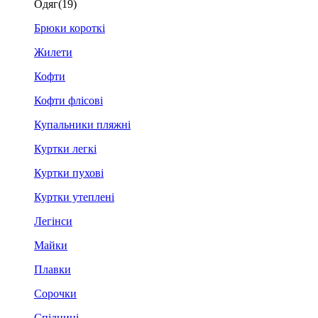
Одяг
(19)
Брюки короткі
Жилети
Кофти
Кофти флісові
Купальники пляжні
Куртки легкі
Куртки пухові
Куртки утеплені
Легінси
Майки
Плавки
Сорочки
Спідниці