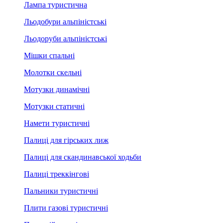
Лампа туристична
Льодобури альпіністські
Льодоруби альпіністські
Мішки спальні
Молотки скельні
Мотузки динамічні
Мотузки статичні
Намети туристичні
Палиці для гірських лиж
Палиці для скандинавської ходьби
Палиці треккінгові
Пальники туристичні
Плити газові туристичні