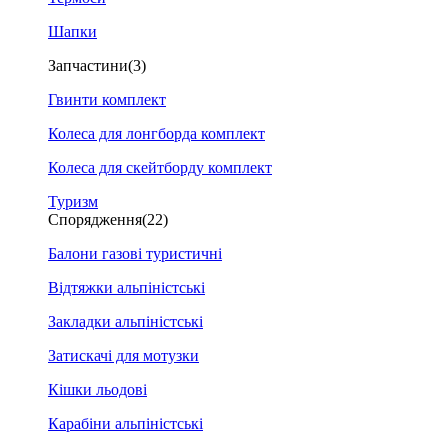
Шапки
Запчастини
(3)
Гвинти комплект
Колеса для лонгборда комплект
Колеса для скейтборду комплект
Туризм
Спорядження
(22)
Балони газові туристичні
Відтяжки альпіністські
Закладки альпіністські
Затискачі для мотузки
Кішки льодові
Карабіни альпіністські