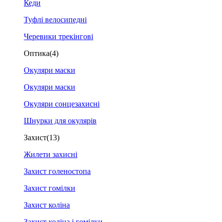
Кеди
Туфлі велосипедні
Черевики трекінгові
Оптика
(4)
Окуляри маски
Окуляри маски
Окуляри сонцезахисні
Шнурки для окулярів
Захист
(13)
Жилети захисні
Захист голеностопа
Захист гомілки
Захист коліна
Захист коліна і гомілки