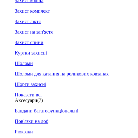
Захист коліна
Захист комплект
Захист ліктя
Захист на зап'ястя
Захист спини
Куртки захисні
Шоломи
Шоломи для катання на роликових ковзанах
Шорти захисні
Показати всі
Аксесуари
(7)
Бандани багатофункціональні
Пов'язки на лоб
Рюкзаки