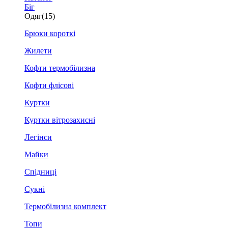
Біг
Одяг
(15)
Брюки короткі
Жилети
Кофти термобілизна
Кофти флісові
Куртки
Куртки вітрозахисні
Легінси
Майки
Спідниці
Сукні
Термобілизна комплект
Топи