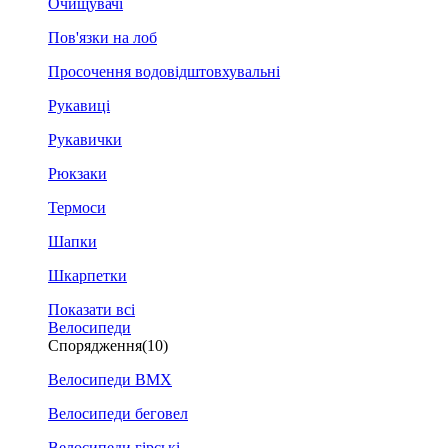
Очищувачі
Пов'язки на лоб
Просочення водовідштовхувальні
Рукавиці
Рукавички
Рюкзаки
Термоси
Шапки
Шкарпетки
Показати всі
Велосипеди
Спорядження
(10)
Велосипеди BMX
Велосипеди беговел
Велосипеди гірські