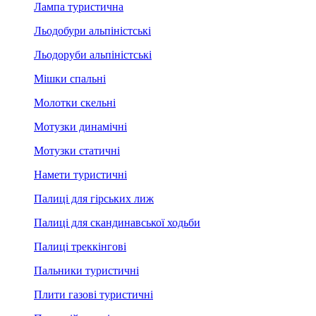
Лампа туристична
Льодобури альпіністські
Льодоруби альпіністські
Мішки спальні
Молотки скельні
Мотузки динамічні
Мотузки статичні
Намети туристичні
Палиці для гірських лиж
Палиці для скандинавської ходьби
Палиці треккінгові
Пальники туристичні
Плити газові туристичні