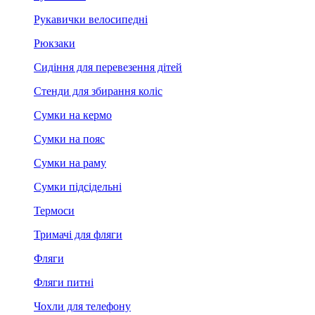
Рукавички велосипедні
Рюкзаки
Сидіння для перевезення дітей
Стенди для збирання коліс
Сумки на кермо
Сумки на пояс
Сумки на раму
Сумки підсідельні
Термоси
Тримачі для фляги
Фляги
Фляги питні
Чохли для телефону