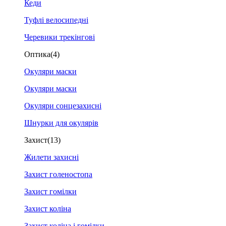
Кеди
Туфлі велосипедні
Черевики трекінгові
Оптика
(4)
Окуляри маски
Окуляри маски
Окуляри сонцезахисні
Шнурки для окулярів
Захист
(13)
Жилети захисні
Захист голеностопа
Захист гомілки
Захист коліна
Захист коліна і гомілки