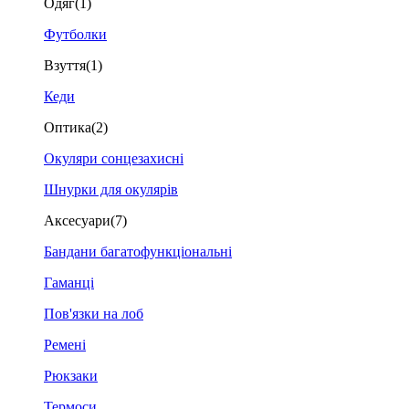
Одяг
(1)
Футболки
Взуття
(1)
Кеди
Оптика
(2)
Окуляри сонцезахисні
Шнурки для окулярів
Аксесуари
(7)
Бандани багатофункціональні
Гаманці
Пов'язки на лоб
Ремені
Рюкзаки
Термоси