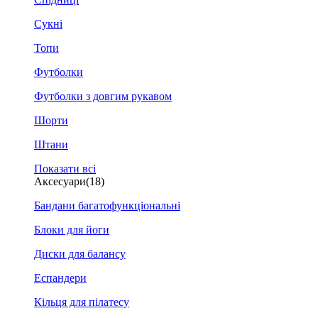
Сукні
Топи
Футболки
Футболки з довгим рукавом
Шорти
Штани
Показати всі
Аксесуари
(18)
Бандани багатофункціональні
Блоки для йоги
Диски для балансу
Еспандери
Кільця для пілатесу