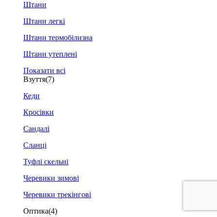
Штани
Штани легкі
Штани термобілизна
Штани утеплені
Показати всі
Взуття
(7)
Кеди
Кросівки
Сандалі
Сланці
Туфлі скельні
Черевики зимові
Черевики трекінгові
Оптика
(4)