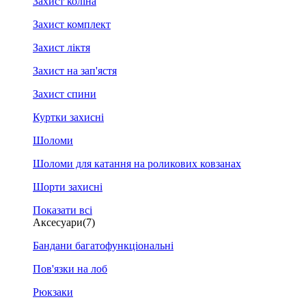
Захист коліна
Захист комплект
Захист ліктя
Захист на зап'ястя
Захист спини
Куртки захисні
Шоломи
Шоломи для катання на роликових ковзанах
Шорти захисні
Показати всі
Аксесуари
(7)
Бандани багатофункціональні
Пов'язки на лоб
Рюкзаки