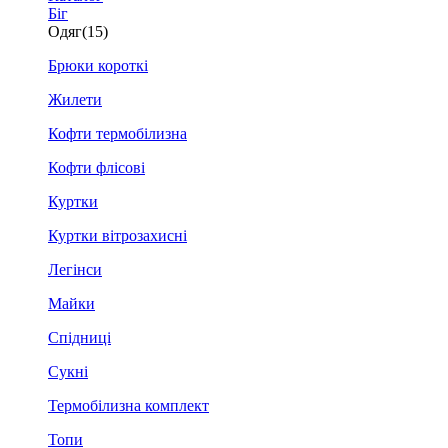
Біг
Одяг
(15)
Брюки короткі
Жилети
Кофти термобілизна
Кофти флісові
Куртки
Куртки вітрозахисні
Легінси
Майки
Спідниці
Сукні
Термобілизна комплект
Топи