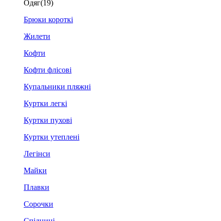
Одяг
(19)
Брюки короткі
Жилети
Кофти
Кофти флісові
Купальники пляжні
Куртки легкі
Куртки пухові
Куртки утеплені
Легінси
Майки
Плавки
Сорочки
Спідниці