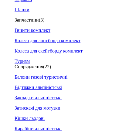
Шапки
Запчастини
(3)
Гвинти комплект
Колеса для лонгборда комплект
Колеса для скейтборду комплект
Туризм
Спорядження
(22)
Балони газові туристичні
Відтяжки альпіністські
Закладки альпіністські
Затискачі для мотузки
Кішки льодові
Карабіни альпіністські