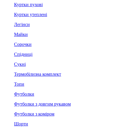
Куртки пухові
Куртки утеплені
Легінси
Майки
Сорочки
Спідниці
Сукні
Термобілизна комплект
Топи
Футболки
Футболки з довгим рукавом
Футболки з коміром
Шорти