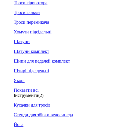
Троси гіроротора
Троси гальма
Троси перемикача
Хомути підсідельні
Шатуни
Шатуни комплект
Шипи для педалей комплект
Штирі підсідельні
Якорі
Показати всі
Інструменти
(2)
Кусачки для тросів
Стенди для збірки велосипеда
Йога