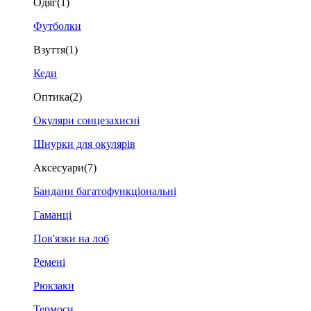
Одяг
(1)
Футболки
Взуття
(1)
Кеди
Оптика
(2)
Окуляри сонцезахисні
Шнурки для окулярів
Аксесуари
(7)
Бандани багатофункціональні
Гаманці
Пов'язки на лоб
Ремені
Рюкзаки
Термоси