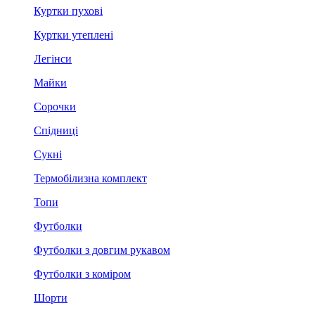
Куртки пухові
Куртки утеплені
Легінси
Майки
Сорочки
Спідниці
Сукні
Термобілизна комплект
Топи
Футболки
Футболки з довгим рукавом
Футболки з коміром
Шорти