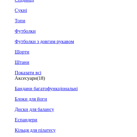
Сукні
Топи
Футболки
Футболки з довгим рукавом
Шорти
Штани
Показати всі
Аксесуари
(18)
Бандани багатофункціональні
Блоки для йоги
Диски для балансу
Еспандери
Кільця для пілатесу