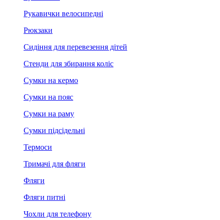
Рукавички велосипедні
Рюкзаки
Сидіння для перевезення дітей
Стенди для збирання коліс
Сумки на кермо
Сумки на пояс
Сумки на раму
Сумки підсідельні
Термоси
Тримачі для фляги
Фляги
Фляги питні
Чохли для телефону