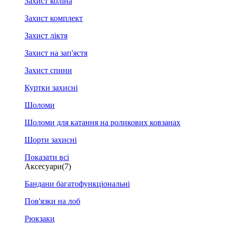
Захист коліна
Захист комплект
Захист ліктя
Захист на зап'ястя
Захист спини
Куртки захисні
Шоломи
Шоломи для катання на роликових ковзанах
Шорти захисні
Показати всі
Аксесуари
(7)
Бандани багатофункціональні
Пов'язки на лоб
Рюкзаки