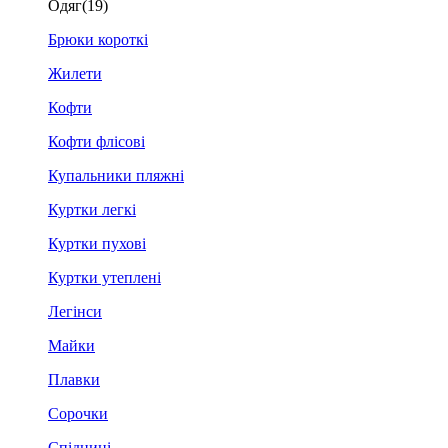
Одяг
(19)
Брюки короткі
Жилети
Кофти
Кофти флісові
Купальники пляжні
Куртки легкі
Куртки пухові
Куртки утеплені
Легінси
Майки
Плавки
Сорочки
Спідниці