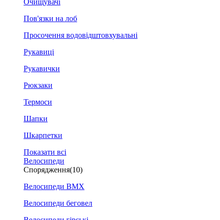
Очищувачі
Пов'язки на лоб
Просочення водовідштовхувальні
Рукавиці
Рукавички
Рюкзаки
Термоси
Шапки
Шкарпетки
Показати всі
Велосипеди
Спорядження
(10)
Велосипеди BMX
Велосипеди беговел
Велосипеди гірські