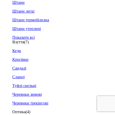
Штани
Штани легкі
Штани термобілизна
Штани утеплені
Показати всі
Взуття
(7)
Кеди
Кросівки
Сандалі
Сланці
Туфлі скельні
Черевики зимові
Черевики трекінгові
Оптика
(4)