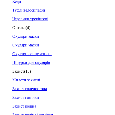
Кеди
Туфлі велосипедні
Черевики трекінгові
Оптика
(4)
Окуляри маски
Окуляри маски
Окуляри сонцезахисні
Шнурки для окулярів
Захист
(13)
Жилети захисні
Захист голеностопа
Захист гомілки
Захист коліна
Захист коліна і гомілки