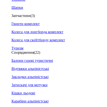
Шапки
Запчастини
(3)
Гвинти комплект
Колеса для лонгборда комплект
Колеса для скейтборду комплект
Туризм
Спорядження
(22)
Балони газові туристичні
Відтяжки альпіністські
Закладки альпіністські
Затискачі для мотузки
Кішки льодові
Карабіни альпіністські