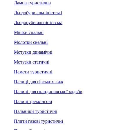
Лампа туристична
Льодобури альпіністські
Льодоруби альпіністські
Мішки спальні
Молотки скельні
Мотузки динамічні
Мотузки статичні
Намети туристичні
Палиці для гірських лиж
Палиці для скандинавської ходьби
Палиці треккінгові
Пальники туристичні
Плити газові туристичні