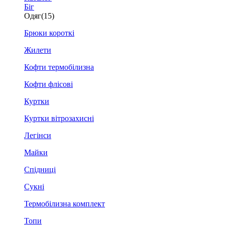
Біг
Одяг
(15)
Брюки короткі
Жилети
Кофти термобілизна
Кофти флісові
Куртки
Куртки вітрозахисні
Легінси
Майки
Спідниці
Сукні
Термобілизна комплект
Топи