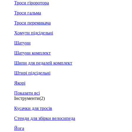
Троси гіроротора
Троси гальма
Троси перемикача
Хомути підсідельні
Шатуни
Шатуни комплект
Шипи для педалей комплект
Штирі підсідельні
Якорі
Показати всі
Інструменти
(2)
Кусачки для тросів
Стенди для збірки велосипеда
Йога