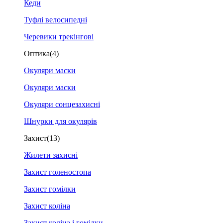
Кеди
Туфлі велосипедні
Черевики трекінгові
Оптика
(4)
Окуляри маски
Окуляри маски
Окуляри сонцезахисні
Шнурки для окулярів
Захист
(13)
Жилети захисні
Захист голеностопа
Захист гомілки
Захист коліна
Захист коліна і гомілки