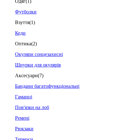
Одяг
(1)
Футболки
Взуття
(1)
Кеди
Оптика
(2)
Окуляри сонцезахисні
Шнурки для окулярів
Аксесуари
(7)
Бандани багатофункціональні
Гаманці
Пов'язки на лоб
Ремені
Рюкзаки
Термоси