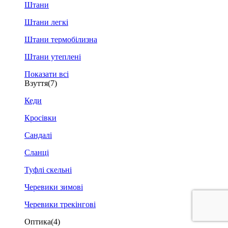
Штани
Штани легкі
Штани термобілизна
Штани утеплені
Показати всі
Взуття
(7)
Кеди
Кросівки
Сандалі
Сланці
Туфлі скельні
Черевики зимові
Черевики трекінгові
Оптика
(4)