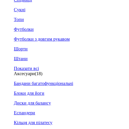
Сукні
Топи
Футболки
Футболки з довгим рукавом
Шорти
Штани
Показати всі
Аксесуари
(18)
Бандани багатофункціональні
Блоки для йоги
Диски для балансу
Еспандери
Кільця для пілатесу