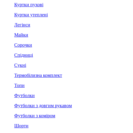
Куртки пухові
Куртки утеплені
Легінси
Майки
Сорочки
Спідниці
Сукні
Термобілизна комплект
Топи
Футболки
Футболки з довгим рукавом
Футболки з коміром
Шорти