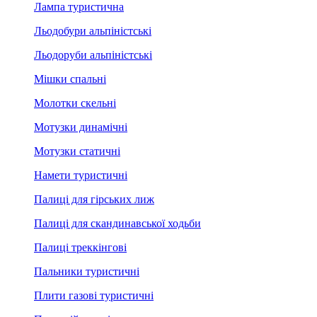
Лампа туристична
Льодобури альпіністські
Льодоруби альпіністські
Мішки спальні
Молотки скельні
Мотузки динамічні
Мотузки статичні
Намети туристичні
Палиці для гірських лиж
Палиці для скандинавської ходьби
Палиці треккінгові
Пальники туристичні
Плити газові туристичні