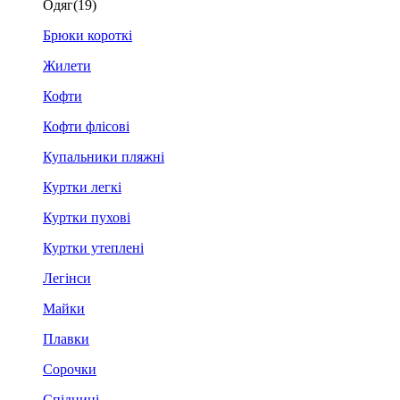
Одяг
(19)
Брюки короткі
Жилети
Кофти
Кофти флісові
Купальники пляжні
Куртки легкі
Куртки пухові
Куртки утеплені
Легінси
Майки
Плавки
Сорочки
Спідниці