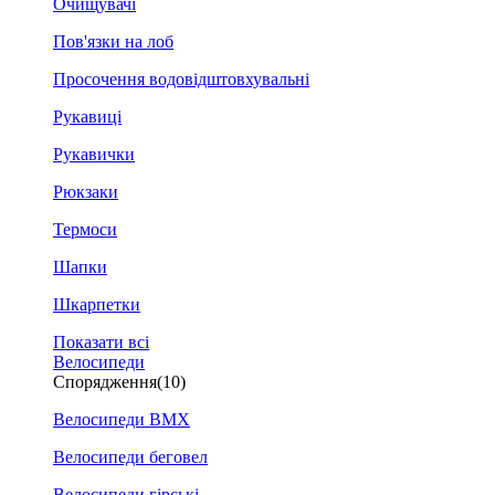
Очищувачі
Пов'язки на лоб
Просочення водовідштовхувальні
Рукавиці
Рукавички
Рюкзаки
Термоси
Шапки
Шкарпетки
Показати всі
Велосипеди
Спорядження
(10)
Велосипеди BMX
Велосипеди беговел
Велосипеди гірські