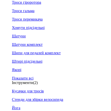
Троси гіроротора
Троси гальма
Троси перемикача
Хомути підсідельні
Шатуни
Шатуни комплект
Шипи для педалей комплект
Штирі підсідельні
Якорі
Показати всі
Інструменти
(2)
Кусачки для тросів
Стенди для збірки велосипеда
Йога