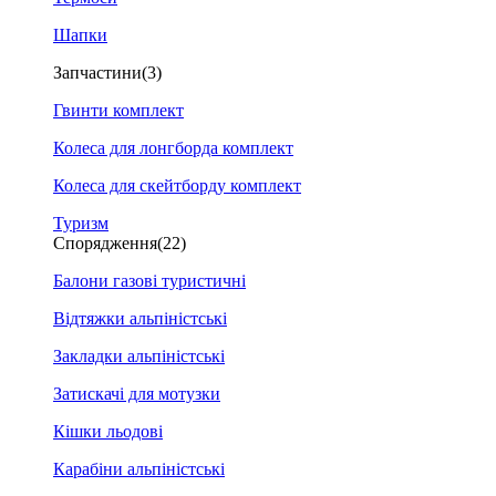
Шапки
Запчастини
(3)
Гвинти комплект
Колеса для лонгборда комплект
Колеса для скейтборду комплект
Туризм
Спорядження
(22)
Балони газові туристичні
Відтяжки альпіністські
Закладки альпіністські
Затискачі для мотузки
Кішки льодові
Карабіни альпіністські