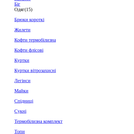
Біг
Одяг
(15)
Брюки короткі
Жилети
Кофти термобілизна
Кофти флісові
Куртки
Куртки вітрозахисні
Легінси
Майки
Спідниці
Сукні
Термобілизна комплект
Топи