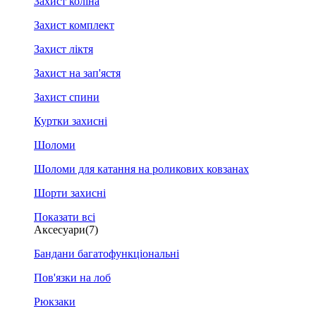
Захист коліна
Захист комплект
Захист ліктя
Захист на зап'ястя
Захист спини
Куртки захисні
Шоломи
Шоломи для катання на роликових ковзанах
Шорти захисні
Показати всі
Аксесуари
(7)
Бандани багатофункціональні
Пов'язки на лоб
Рюкзаки