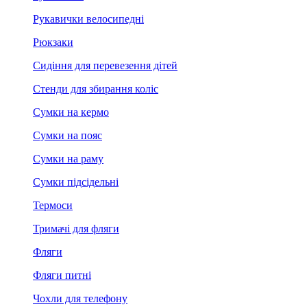
Рукавички велосипедні
Рюкзаки
Сидіння для перевезення дітей
Стенди для збирання коліс
Сумки на кермо
Сумки на пояс
Сумки на раму
Сумки підсідельні
Термоси
Тримачі для фляги
Фляги
Фляги питні
Чохли для телефону